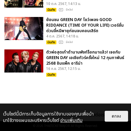
10 ต.ค. 2567, 14:13 น.
บันเทิง
: มีคลิป
ย้อนชม GREEN DAY โชว์เพลง GOOD
RIDDANCE (TIME OF YOUR LIFE) เวอร์ชั่น
ด่วนจี๋หนีพายุก่อนจบคอนเสิร์ต
4 ต.ค. 2567, 14:18 น.
บันเทิง
: มีคลิป
ตัวพ่อสุดเก๋าตำนานพังก์ร็อกมาแล้ว! เจอกับ
GREEN DAY เอเชียทัวร์ครั้งใหม่ 12 กุมภาพันธ์
2568 อิมแพ็ค อารีน่า
16 ก.ย. 2567, 12:15 น.
บันเทิง
เว็บไซต์นี้มีการเก็บข้อมูลการใช้งานของคุณเพื่อนำ
เกี่ยวกับเรา
ติดต่อลงโฆษณา
ติดต่อเรา
ตกลง
มาใช้วางแผนและบริหารเว็บไซต์
อ่านเพิ่มเติม
© 2026
THAITICKETMAJOR
All Rights Reserved.