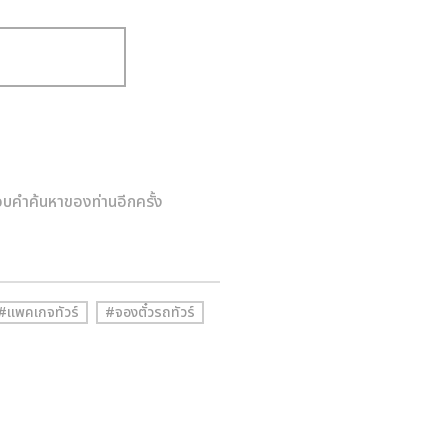
บคำค้นหาของท่านอีกครั้ง
#แพคเกจทัวร์
#จองตั๋วรถทัวร์