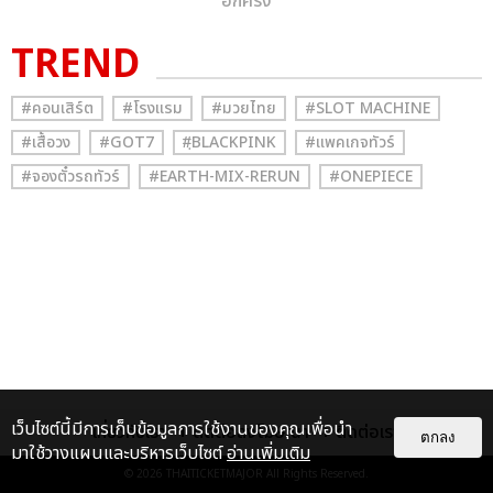
อีกครั้ง
TREND
#คอนเสิร์ต
#โรงแรม
#มวยไทย
#SLOT MACHINE
#เสื้อวง
#GOT7
#ฺBLACKPINK
#แพคเกจทัวร์
#จองตั๋วรถทัวร์
#EARTH-MIX-RERUN
#ONEPIECE
เว็บไซต์นี้มีการเก็บข้อมูลการใช้งานของคุณเพื่อนำ
เกี่ยวกับเรา
ติดต่อลงโฆษณา
ติดต่อเรา
ตกลง
มาใช้วางแผนและบริหารเว็บไซต์
อ่านเพิ่มเติม
© 2026
THAITICKETMAJOR
All Rights Reserved.