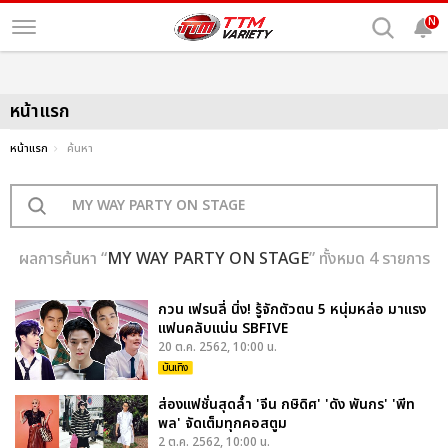
N
หน้าแรก
หน้าแรก
ค้นหา
ผลการค้นหา “
MY WAY PARTY ON STAGE
” ทั้งหมด 4 รายการ
กวน เฟรนลี่ นิ่ง! รู้จักตัวตน 5 หนุ่มหล่อ มาแรง
แฟนคลับแน่น SBFIVE
20 ต.ค. 2562, 10:00 น.
บันเทิง
ส่องแฟชั่นสุดล้ำ 'จีน กษิดิศ' 'ดัง พันกร' 'พีท
พล' จัดเต็มทุกคอสตูม
2 ต.ค. 2562, 10:00 น.