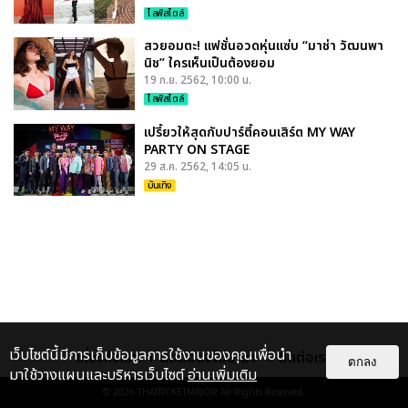
ไลฟ์สไตล์
สวยอมตะ! แฟชั่นอวดหุ่นแซ่บ “มาช่า วัฒนพา
นิช” ใครเห็นเป็นต้องยอม
19 ก.ย. 2562, 10:00 น.
ไลฟ์สไตล์
เปรี้ยวให้สุดกับปาร์ตี้คอนเสิร์ต MY WAY
PARTY ON STAGE
29 ส.ค. 2562, 14:05 น.
บันเทิง
เว็บไซต์นี้มีการเก็บข้อมูลการใช้งานของคุณเพื่อนำ
เกี่ยวกับเรา
ติดต่อลงโฆษณา
ติดต่อเรา
ตกลง
มาใช้วางแผนและบริหารเว็บไซต์
อ่านเพิ่มเติม
© 2026
THAITICKETMAJOR
All Rights Reserved.