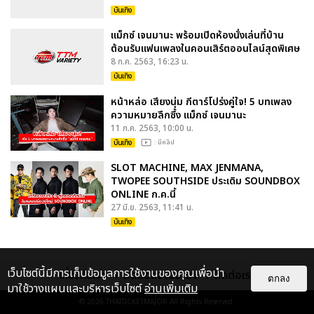
บันเทิง
แม็กซ์ เจนมานะ พร้อมเปิดห้องนั่งเล่นที่บ้าน
ต้อนรับแฟนเพลงในคอนเสิร์ตออนไลน์สุดพิเศษ
8 ก.ค. 2563, 16:23 น.
บันเทิง
หน้าหล่อ เสียงนุ่ม กีตาร์โปร่งคู่ใจ! 5 บทเพลง
ความหมายลึกซึ้ง แม็กซ์ เจนมานะ
11 ก.ค. 2563, 10:00 น.
บันเทิง
: มีคลิป
SLOT MACHINE, MAX JENMANA,
TWOPEE SOUTHSIDE ประเดิม SOUNDBOX
ONLINE ก.ค.นี้
27 มิ.ย. 2563, 11:41 น.
บันเทิง
เว็บไซต์นี้มีการเก็บข้อมูลการใช้งานของคุณเพื่อนำ
เกี่ยวกับเรา
ติดต่อลงโฆษณา
ติดต่อเรา
ตกลง
มาใช้วางแผนและบริหารเว็บไซต์
อ่านเพิ่มเติม
© 2026
THAITICKETMAJOR
All Rights Reserved.