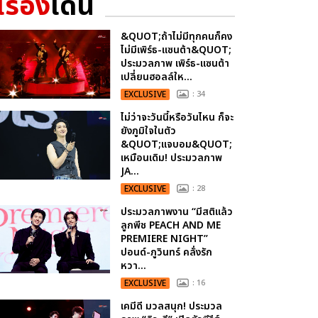
เรื่อง
เด่น
&QUOT;ถ้าไม่มีทุกคนก็คง
ไม่มีเพิร์ธ-แซนต้า&QUOT;
ประมวลภาพ เพิร์ธ-แซนต้า
เปลี่ยนฮอลล์ให...
EXCLUSIVE
: 34
ไม่ว่าจะวันนี้หรือวันไหน ก็จะ
ยังภูมิใจในตัว
&QUOT;แจบอม&QUOT;
เหมือนเดิม! ประมวลภาพ
JA...
EXCLUSIVE
: 28
ประมวลภาพงาน “มีสติแล้ว
ลูกพีช PEACH AND ME
PREMIERE NIGHT”
ปอนด์-ภูวินทร์ คลั่งรัก
หวา...
EXCLUSIVE
: 16
เคมีดี มวลสนุก! ประมวล