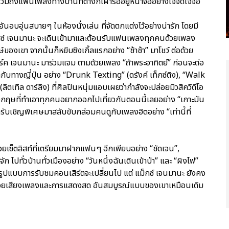
วมถึงแฟนเพลงทางบ้านที่ต่างก็เฝ้ารออยู่หน้าจออย่างใจจดใจจ่อ
นอบอุ่นสบายๆ ในห้องนั่งเล่น ที่จัดตกแต่งไว้อย่างน่ารัก โดยมี
แม็กซ์ เจนมานะ จะเดินเข้ามาและต้อนรับแฟนเพลงทุกคนด้วยเพลง
์ของเขา จากนั้นก็หยิบซิงเกิ้ลแรกอย่าง “ช้าช้า” มาโชว์ ต่อด้วย
มาร์ค เจนมานะ มาร่วมแจม ตามด้วยเพลง “ถ้าพระอาทิตย์” ก่อนจะต่อ
กับทางญี่ปุ่น อย่าง “Drunk Texting” (ดรังค์ เท็กซ์ติง), “Walk
ิตเทิล ดาร์ลิง) ที่ศิลปินหนุ่มแอบเผยว่ากำลังจะปล่อยมิวสิควิดีโอ
งกฤษที่ทำเอาทุกคนอยากออกไปเที่ยวกันตอนนี้เลยอย่าง “เกาะมัน
ับเชิญพิเศษมาสลับขับกล่อมคนดูกับเพลงฮิตอย่าง “เท่านี้ที่
้วยเซ็ตลิสท์ที่เตรียมมาฝากแฟนๆ อีกเพียบอย่าง “ชัดเจน”,
ัก ไปทั่วบ้านทั่วเมืองอย่าง “วันหนึ่งฉันเดินเข้าป่า” และ “ผิงไฟ”
ารูปแบบการรับชมคอนเสิร์ตจะเปลี่ยนไป แต่ แม็กซ์ เจนมานะ ยังคง
้วยเสียงเพลงและการแสดงสด อันสมบูรณ์แบบของเขาเหมือนเดิม