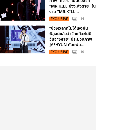
ภาพ “ดิว-ธี” เปิดตัวซีรีส์
“MR.KILL มังงะสั่งตาย” ใน
งาน “MR.KILL...
EXCLUSIVE
: 14
“ช่วงเวลาที่ไม่ได้เจอกัน
พิสูจน์แล้วว่ารักแท้จะไม่มี
วันจางหาย” ประมวลภาพ
JAEHYUN กับแฟน...
EXCLUSIVE
: 10