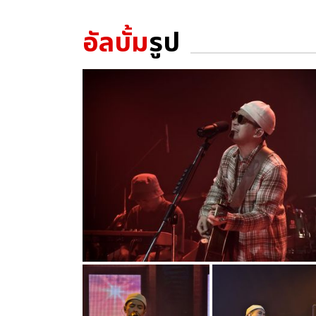
อัลบั้ม
รูป