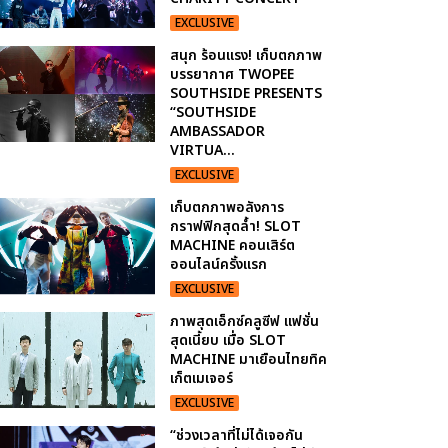
EXCLUSIVE
สนุก ร้อนแรง! เก็บตกภาพ
บรรยากาศ TWOPEE
SOUTHSIDE PRESENTS
“SOUTHSIDE
AMBASSADOR
VIRTUA...
EXCLUSIVE
เก็บตกภาพอลังการ
กราฟฟิกสุดล้ำ! SLOT
MACHINE คอนเสิร์ต
ออนไลน์ครั้งแรก
EXCLUSIVE
ภาพสุดเอ็กซ์คลูซีฟ แฟชั่น
สุดเนี้ยบ เมื่อ SLOT
MACHINE มาเยือนไทยทิค
เก็ตเมเจอร์
EXCLUSIVE
“ช่วงเวลาที่ไม่ได้เจอกัน