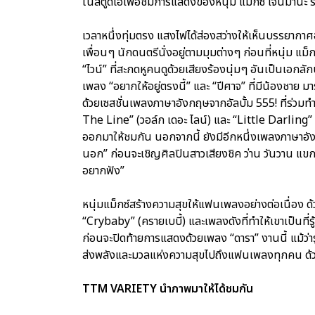
ในสตูดิโอเพื่อชมการแสดงของหนุ่ม แม็กซ์ เจนมานะ ร
เวลาหนึ่งทุ่มตรง แสงไฟได้ส่องสว่างให้เห็นบรรยากาศอั
เพื่อนๆ นักดนตรีนั่งอยู่ตามมุมต่างๆ ก่อนที่หนุ่ม 
“ไวน์” ที่สะกดหูคนดูด้วยเสียงร้องนุ่มๆ อันเป็นเอกลักษ
เพลง “อยากให้อยู่ตรงนี้” และ “ปีศาจ” ที่มีน้องชาย 
ด้วยเซสชั่นเพลงภาษาอังกฤษจากอัลบั้ม 555! ที่ร่วมทำ
The Line” (วอล์ก เดอะ ไลน์) และ “Little Darling” (ล
ออกมาให้ชมกัน นอกจากนี้ ยังมีอีกหนึ่งเพลงภาษาอั
นอก” ก่อนจะเชิญศิลปินสาวเสียงชิค ว่าน วันวาน แขกร
อยากฟัง”
หนุ่มแม็กซ์สร้างความสุขให้แฟนเพลงอย่างต่อเนื่อง ด
“Crybaby” (ครายเบบี้) และเพลงดังที่ทำให้เขาเป็นที่รู้จ
ก่อนจะปิดท้ายการแสดงด้วยเพลง “ดารา” งานนี้ แม้ว่
ส่งพลังและมวลแห่งความสุขไปถึงแฟนเพลงทุกคน ด
TTM VARIETY นำภาพมาให้ได้ชมกัน