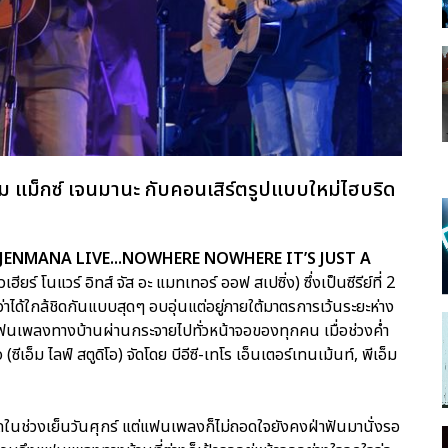
 แม็กซ์ เจนมานะ กับคอนเสิร์ตรูปแบบใหม่ไฮบริด
JENMANA LIVE...NOWHERE NOWHERE IT’S JUST A
ฮียร์ โนแวร์ อิทส์ จัส อะ แมทเทอร์ ออฟ สเปซิ่ง) ซึ่งเป็นซีรีย์ที่ 2
ได้ใกล้ชิดกันแบบสุดๆ อบอุ่นแต่อยู่ภายใต้มาตรการเว้นระยะห่าง
ฟนเพลงทางบ้านผ่านกระจายไปทั่วหน้าจอของทุกคน เมื่อช่วงค่ำ
ีเอ็ม ไลฟ์ สตูดิโอ) จัดโดย บีอีซี-เทโร เอ็นเตอร์เทนเม้นท์, พีเอ็ม
นช่วงเย็นวันศุกร์ แต่แฟนเพลงก็ไม่ถอดใจยังคงฝ่าฟันมานั่งรอ