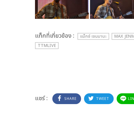
เเท็กที่เกี่ยวข้อง :
แม็กซ์ เจนมานะ
MAX JEN
TTMLIVE
แชร์ :
SHARE
TWEET
LI