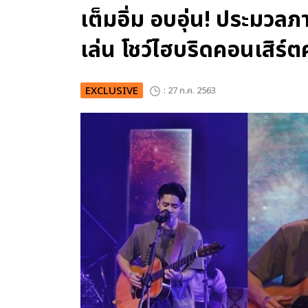
เต็มอิ่ม อบอุ่น! ประมวลภ
เล่น โชว์ไฮบริดคอนเสิร์ต
EXCLUSIVE
: 27 ก.ค. 2563