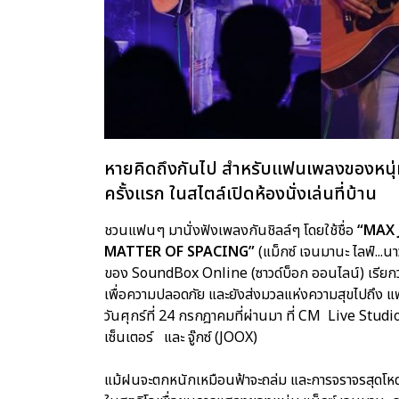
หายคิดถึงกันไป สำหรับแฟนเพลงของหนุ่ม
ครั้งแรก ในสไตล์เปิดห้องนั่งเล่นที่บ้าน
ชวนแฟนๆ มานั่งฟังเพลงกันชิลล์ๆ โดยใช้ชื่อ
“MAX 
MATTER OF SPACING”
(แม็กซ์ เจนมานะ ไลฟ์...นาวเ
ของ SoundBox Online (ซาวด์บ็อก ออนไลน์) เรียกว่า
เพื่อความปลอดภัย และยังส่งมวลแห่งความสุขไปถึง แ
วันศุกร์ที่ 24 กรกฎาคมที่ผ่านมา ที่ CM Live Studio (ซ
เซ็นเตอร์ และ จู๊กซ์ (JOOX)
แม้ฝนจะตกหนักเหมือนฟ้าจะถล่ม และการจราจรสุดโหดใ