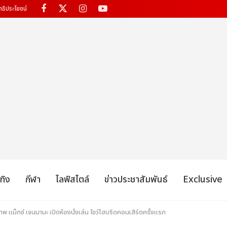
ทธิประโยชน์
เทิง
กีฬา
ไลฟ์สไตล์
ข่าวประชาสัมพันธ์
Exclusive
ภาพ แม็กซ์ เจนมานะ เปิดห้องนั่งเล่น โชว์ไฮบริดคอนเสิร์ตครั้งแรก