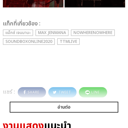
เเท็กที่เกี่ยวข้อง :
แม็กซ์ เจนมานะ
MAX JENMANA
NOWHERENOWHERE
SOUNDBOXONLINE2020
TTMLIVE
แชร์ :
SHARE
TWEET
LINE
อ่านต่อ
งานแสดง
แนะนำ