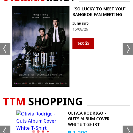
''SO LUCKY TO MEET YOU''
BANGKOK FAN MEETING
วันที่แสดง :
15/08/26
จองตั๋ว
TTM
SHOPPING
 T-
OLIVIA RODRIGO -
GUTS ALBUM COVER
WHITE T-SHIRT