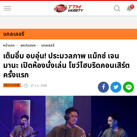
N
แกลเลอรี
หน้าแรก
exclusive
แกลเลอรี
เต็มอิ่ม อบอุ่น! ประมวลภาพ แม็กซ์ เจน
มานะ เปิดห้องนั่งเล่น โชว์ไฮบริดคอนเสิร์ต
ครั้งแรก
EXCLUSIVE
: 27 ก.ค. 2563