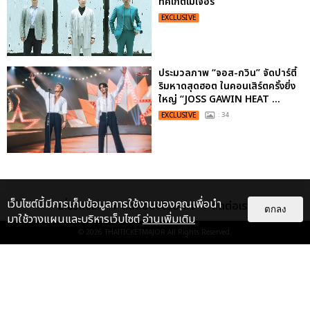
ทิคเก็ตเมเจอร์
EXCLUSIVE
ประมวลภาพ “จอส-กวิน” จัดปาร์ตี้
ริมหาดสุดฮอต ในคอนเสิร์ตครั้งยิ่ง
ใหญ่ “JOSS GAWIN HEAT ...
EXCLUSIVE
: 34
เว็บไซต์นี้มีการเก็บข้อมูลการใช้งานของคุณเพื่อนำ
เกี่ยวกับเรา
ติดต่อลงโฆษณา
ติดต่อเรา
ตกลง
มาใช้วางแผนและบริหารเว็บไซต์
อ่านเพิ่มเติม
© 2026
THAITICKETMAJOR
All Rights Reserved.