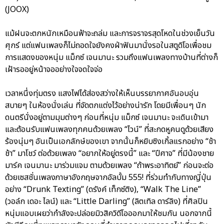
(JOOX)
แม้ฝนจะตกหนักเหมือนฟ้าจะถล่ม และการจราจรสุดโหดในช่วงเย็นวัน
ศุกร์ แต่แฟนเพลงก็ไม่ถอดใจยังคงฝ่าฟันมานั่งรอในสตูดิโอเพื่อชม
การแสดงของหนุ่ม แม็กซ์ เจนมานะ รวมถึงแฟนเพลงทางบ้านที่ต่างก็
เฝ้ารออยู่หน้าจออย่างใจจดใจจ่อ
เวลาหนึ่งทุ่มตรง แสงไฟได้ส่องสว่างให้เห็นบรรยากาศอันอบอุ่น
สบายๆ ในห้องนั่งเล่น ที่จัดตกแต่งไว้อย่างน่ารัก โดยมีเพื่อนๆ นัก
ดนตรีนั่งอยู่ตามมุมต่างๆ ก่อนที่หนุ่ม แม็กซ์ เจนมานะ จะเดินเข้ามา
และต้อนรับแฟนเพลงทุกคนด้วยเพลง “ไวน์” ที่สะกดหูคนดูด้วยเสียง
ร้องนุ่มๆ อันเป็นเอกลักษ์ของเขา จากนั้นก็หยิบซิงเกิ้ลแรกอย่าง “ช้า
ช้า” มาโชว์ ต่อด้วยเพลง “อยากให้อยู่ตรงนี้” และ “ปีศาจ” ที่มีน้องชาย
มาร์ค เจนมานะ มาร่วมแจม ตามด้วยเพลง “ถ้าพระอาทิตย์” ก่อนจะต่อ
ด้วยเซสชั่นเพลงภาษาอังกฤษจากอัลบั้ม 555! ที่ร่วมทำกับทางญี่ปุ่น
อย่าง “Drunk Texting” (ดรังค์ เท็กซ์ติง), “Walk The Line”
(วอล์ก เดอะ ไลน์) และ “Little Darling” (ลิตเทิล ดาร์ลิง) ที่ศิลปิน
หนุ่มแอบเผยว่ากำลังจะปล่อยมิวสิควิดีโอออกมาให้ชมกัน นอกจากนี้