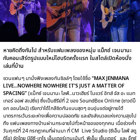
หายคิดถึงกันไป สำหรับแฟนเพลงของหนุ่ม แม็กซ์ เจนมานะ
กับคอนเสิร์ตรูปแบบใหม่ไฮบริดครั้งแรก ในสไตล์เปิดห้องนั่ง
เล่นที่บ้าน
ชวนแฟนๆ มานั่งฟังเพลงกันชิลล์ๆ โดยใช้ชื่อ
“MAX JENMANA
LIVE...NOWHERE NOWHERE IT’S JUST A MATTER OF
SPACING”
(แม็กซ์ เจนมานะ ไลฟ์...นาวเฮียร์ โนแวร์ อิทส์ จัส อะ แมท
เทอร์ ออฟ สเปซิ่ง) ซึ่งเป็นซีรีย์ที่ 2 ของ SoundBox Online (ซาวด์บ็
อก ออนไลน์) เรียกว่าได้ใกล้ชิดกันแบบสุดๆ อบอุ่นแต่อยู่ภายใต้
มาตรการเว้นระยะห่างเพื่อความปลอดภัย และยังส่งมวลแห่งความสุขไป
ถึง แฟนเพลงทางบ้านผ่านกระจายไปทั่วหน้าจอของทุกคน เมื่อช่วงค่ำ
วันศุกร์ที่ 24 กรกฎาคมที่ผ่านมา ที่ CM Live Studio (ซีเอ็ม ไลฟ์ สตู
ดิโอ) จัดโดย บีอีซี-เทโร เอ็นเตอร์เทนเม้นท์, พีเอ็ม เซ็นเตอร์ และ จู๊กซ์