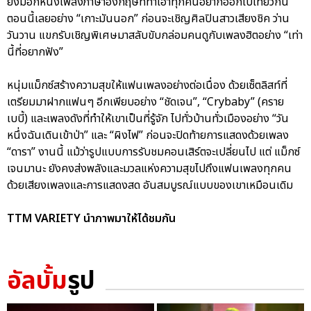
ยังมีอีกหนึ่งเพลงภาษาอังกฤษที่ทำเอาทุกคนอยากออกไปเที่ยวกัน
ตอนนี้เลยอย่าง “เกาะมันนอก” ก่อนจะเชิญศิลปินสาวเสียงชิค ว่าน
วันวาน แขกรับเชิญพิเศษมาสลับขับกล่อมคนดูกับเพลงฮิตอย่าง “เท่า
นี้ที่อยากฟัง”
หนุ่มแม็กซ์สร้างความสุขให้แฟนเพลงอย่างต่อเนื่อง ด้วยเซ็ตลิสท์ที่
เตรียมมาฝากแฟนๆ อีกเพียบอย่าง “ชัดเจน”, “Crybaby” (คราย
เบบี้) และเพลงดังที่ทำให้เขาเป็นที่รู้จัก ไปทั่วบ้านทั่วเมืองอย่าง “วัน
หนึ่งฉันเดินเข้าป่า” และ “ผิงไฟ” ก่อนจะปิดท้ายการแสดงด้วยเพลง
“ดารา” งานนี้ แม้ว่ารูปแบบการรับชมคอนเสิร์ตจะเปลี่ยนไป แต่ แม็กซ์
เจนมานะ ยังคงส่งพลังและมวลแห่งความสุขไปถึงแฟนเพลงทุกคน
ด้วยเสียงเพลงและการแสดงสด อันสมบูรณ์แบบของเขาเหมือนเดิม
TTM VARIETY นำภาพมาให้ได้ชมกัน
อัลบั้ม
รูป