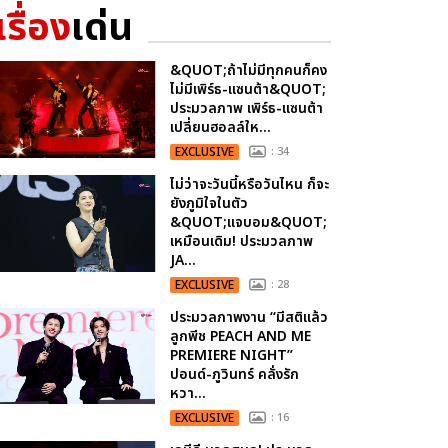
เรื่อง
เด่น
&QUOT;ถ้าไม่มีทุกคนก็คง
ไม่มีเพิร์ธ-แซนต้า&QUOT;
ประมวลภาพ เพิร์ธ-แซนต้า
เปลี่ยนฮอลล์ให...
EXCLUSIVE
: 34
ไม่ว่าจะวันนี้หรือวันไหน ก็จะ
ยังภูมิใจในตัว
&QUOT;แจบอม&QUOT;
เหมือนเดิม! ประมวลภาพ
JA...
EXCLUSIVE
: 28
ประมวลภาพงาน “มีสติแล้ว
ลูกพีช PEACH AND ME
PREMIERE NIGHT”
ปอนด์-ภูวินทร์ คลั่งรัก
หวา...
EXCLUSIVE
: 16