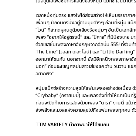
ในสตูดิโอเพื่อชมการแสดงของหนุ่ม แม็กซ์ เจนมานะ ร
เวลาหนึ่งทุ่มตรง แสงไฟได้ส่องสว่างให้เห็นบรรยากาศอั
เพื่อนๆ นักดนตรีนั่งอยู่ตามมุมต่างๆ ก่อนที่หนุ่ม 
“ไวน์” ที่สะกดหูคนดูด้วยเสียงร้องนุ่มๆ อันเป็นเอกลักษ
เพลง “อยากให้อยู่ตรงนี้” และ “ปีศาจ” ที่มีน้องชาย 
ด้วยเซสชั่นเพลงภาษาอังกฤษจากอัลบั้ม 555! ที่ร่วมทำ
The Line” (วอล์ก เดอะ ไลน์) และ “Little Darling” (ล
ออกมาให้ชมกัน นอกจากนี้ ยังมีอีกหนึ่งเพลงภาษาอั
นอก” ก่อนจะเชิญศิลปินสาวเสียงชิค ว่าน วันวาน แขกร
อยากฟัง”
หนุ่มแม็กซ์สร้างความสุขให้แฟนเพลงอย่างต่อเนื่อง ด
“Crybaby” (ครายเบบี้) และเพลงดังที่ทำให้เขาเป็นที่รู้จ
ก่อนจะปิดท้ายการแสดงด้วยเพลง “ดารา” งานนี้ แม้ว่
ส่งพลังและมวลแห่งความสุขไปถึงแฟนเพลงทุกคน ด
TTM VARIETY นำภาพมาให้ได้ชมกัน