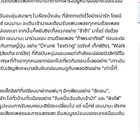
วมถึงแฟนเพลงทางบ้านที่ต่างก็เฝ้ารออยู่หน้าจออย่างใจจดใจจ่อ
นอบอุ่นสบายๆ ในห้องนั่งเล่น ที่จัดตกแต่งไว้อย่างน่ารัก โดยมี
แม็กซ์ เจนมานะ จะเดินเข้ามาและต้อนรับแฟนเพลงทุกคนด้วยเพลง
์ของเขา จากนั้นก็หยิบซิงเกิ้ลแรกอย่าง “ช้าช้า” มาโชว์ ต่อด้วย
มาร์ค เจนมานะ มาร่วมแจม ตามด้วยเพลง “ถ้าพระอาทิตย์” ก่อนจะต่อ
กับทางญี่ปุ่น อย่าง “Drunk Texting” (ดรังค์ เท็กซ์ติง), “Walk
ิตเทิล ดาร์ลิง) ที่ศิลปินหนุ่มแอบเผยว่ากำลังจะปล่อยมิวสิควิดีโอ
งกฤษที่ทำเอาทุกคนอยากออกไปเที่ยวกันตอนนี้เลยอย่าง “เกาะมัน
ับเชิญพิเศษมาสลับขับกล่อมคนดูกับเพลงฮิตอย่าง “เท่านี้ที่
้วยเซ็ตลิสท์ที่เตรียมมาฝากแฟนๆ อีกเพียบอย่าง “ชัดเจน”,
ัก ไปทั่วบ้านทั่วเมืองอย่าง “วันหนึ่งฉันเดินเข้าป่า” และ “ผิงไฟ”
ารูปแบบการรับชมคอนเสิร์ตจะเปลี่ยนไป แต่ แม็กซ์ เจนมานะ ยังคง
้วยเสียงเพลงและการแสดงสด อันสมบูรณ์แบบของเขาเหมือนเดิม