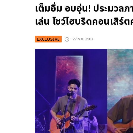
เต็มอิ่ม อบอุ่น! ประมวลภ
เล่น โชว์ไฮบริดคอนเสิร์ต
EXCLUSIVE
: 27 ก.ค. 2563