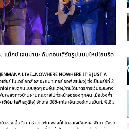
 แม็กซ์ เจนมานะ กับคอนเสิร์ตรูปแบบใหม่ไฮบริด
JENMANA LIVE...NOWHERE NOWHERE IT’S JUST A
ฮียร์ โนแวร์ อิทส์ จัส อะ แมทเทอร์ ออฟ สเปซิ่ง) ซึ่งเป็นซีรีย์ที่ 2
ได้ใกล้ชิดกันแบบสุดๆ อบอุ่นแต่อยู่ภายใต้มาตรการเว้นระยะห่าง
ฟนเพลงทางบ้านผ่านกระจายไปทั่วหน้าจอของทุกคน เมื่อช่วงค่ำ
ีเอ็ม ไลฟ์ สตูดิโอ) จัดโดย บีอีซี-เทโร เอ็นเตอร์เทนเม้นท์, พีเอ็ม
นช่วงเย็นวันศุกร์ แต่แฟนเพลงก็ไม่ถอดใจยังคงฝ่าฟันมานั่งรอ