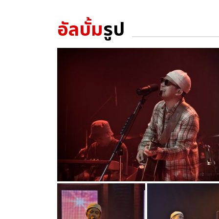
อัลบั้ม
รูป