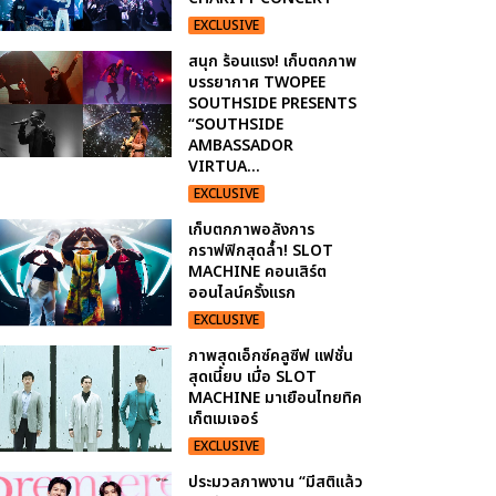
EXCLUSIVE
สนุก ร้อนแรง! เก็บตกภาพ
บรรยากาศ TWOPEE
SOUTHSIDE PRESENTS
“SOUTHSIDE
AMBASSADOR
VIRTUA...
EXCLUSIVE
เก็บตกภาพอลังการ
กราฟฟิกสุดล้ำ! SLOT
MACHINE คอนเสิร์ต
ออนไลน์ครั้งแรก
EXCLUSIVE
ภาพสุดเอ็กซ์คลูซีฟ แฟชั่น
สุดเนี้ยบ เมื่อ SLOT
MACHINE มาเยือนไทยทิค
เก็ตเมเจอร์
EXCLUSIVE
ประมวลภาพงาน “มีสติแล้ว