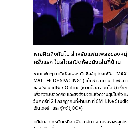
หายคิดถึงกันไป สำหรับแฟนเพลงของหนุ่ม
ครั้งแรก ในสไตล์เปิดห้องนั่งเล่นที่บ้าน
ชวนแฟนๆ มานั่งฟังเพลงกันชิลล์ๆ โดยใช้ชื่อ
“MAX 
MATTER OF SPACING”
(แม็กซ์ เจนมานะ ไลฟ์...นาวเ
ของ SoundBox Online (ซาวด์บ็อก ออนไลน์) เรียกว่า
เพื่อความปลอดภัย และยังส่งมวลแห่งความสุขไปถึง แ
วันศุกร์ที่ 24 กรกฎาคมที่ผ่านมา ที่ CM Live Studio (ซ
เซ็นเตอร์ และ จู๊กซ์ (JOOX)
แม้ฝนจะตกหนักเหมือนฟ้าจะถล่ม และการจราจรสุดโหดใ