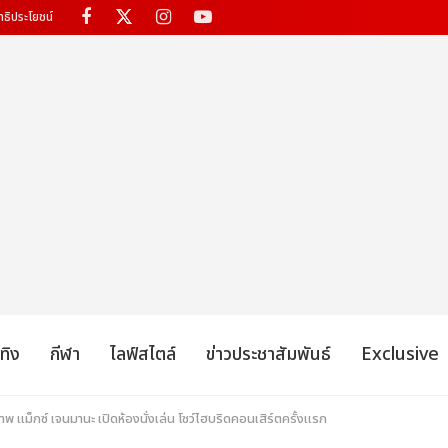
ทธิประโยชน์
เทิง
กีฬา
ไลฟ์สไตล์
ข่าวประชาสัมพันธ์
Exclusive
ภาพ แม็กซ์ เจนมานะ เปิดห้องนั่งเล่น โชว์ไฮบริดคอนเสิร์ตครั้งแรก