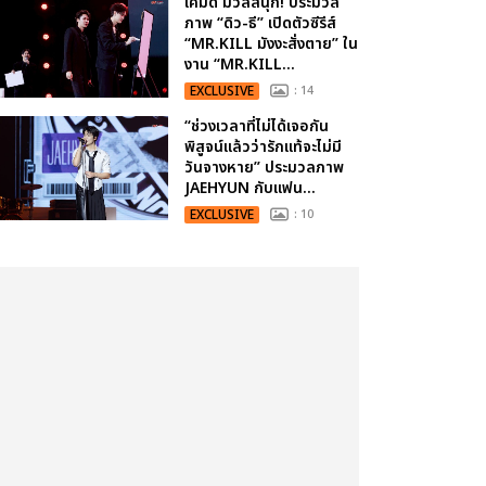
เคมีดี มวลสนุก! ประมวล
ภาพ “ดิว-ธี” เปิดตัวซีรีส์
“MR.KILL มังงะสั่งตาย” ใน
งาน “MR.KILL...
EXCLUSIVE
: 14
“ช่วงเวลาที่ไม่ได้เจอกัน
พิสูจน์แล้วว่ารักแท้จะไม่มี
วันจางหาย” ประมวลภาพ
JAEHYUN กับแฟน...
EXCLUSIVE
: 10