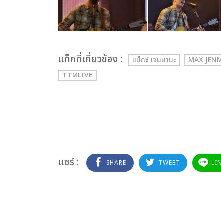
เเท็กที่เกี่ยวข้อง :
แม็กซ์ เจนมานะ
MAX JEN
TTMLIVE
แชร์ :
SHARE
TWEET
LI