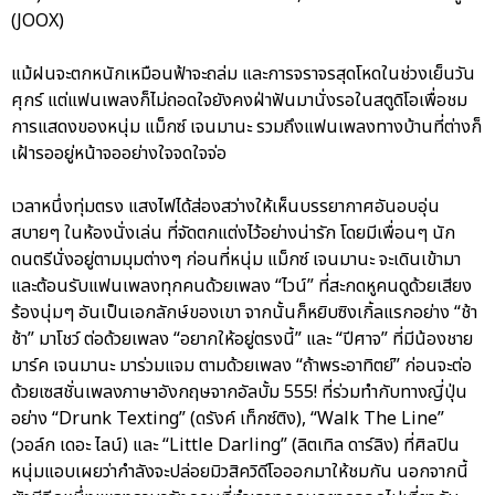
(JOOX)
แม้ฝนจะตกหนักเหมือนฟ้าจะถล่ม และการจราจรสุดโหดในช่วงเย็นวัน
ศุกร์ แต่แฟนเพลงก็ไม่ถอดใจยังคงฝ่าฟันมานั่งรอในสตูดิโอเพื่อชม
การแสดงของหนุ่ม แม็กซ์ เจนมานะ รวมถึงแฟนเพลงทางบ้านที่ต่างก็
เฝ้ารออยู่หน้าจออย่างใจจดใจจ่อ
เวลาหนึ่งทุ่มตรง แสงไฟได้ส่องสว่างให้เห็นบรรยากาศอันอบอุ่น
สบายๆ ในห้องนั่งเล่น ที่จัดตกแต่งไว้อย่างน่ารัก โดยมีเพื่อนๆ นัก
ดนตรีนั่งอยู่ตามมุมต่างๆ ก่อนที่หนุ่ม แม็กซ์ เจนมานะ จะเดินเข้ามา
และต้อนรับแฟนเพลงทุกคนด้วยเพลง “ไวน์” ที่สะกดหูคนดูด้วยเสียง
ร้องนุ่มๆ อันเป็นเอกลักษ์ของเขา จากนั้นก็หยิบซิงเกิ้ลแรกอย่าง “ช้า
ช้า” มาโชว์ ต่อด้วยเพลง “อยากให้อยู่ตรงนี้” และ “ปีศาจ” ที่มีน้องชาย
มาร์ค เจนมานะ มาร่วมแจม ตามด้วยเพลง “ถ้าพระอาทิตย์” ก่อนจะต่อ
ด้วยเซสชั่นเพลงภาษาอังกฤษจากอัลบั้ม 555! ที่ร่วมทำกับทางญี่ปุ่น
อย่าง “Drunk Texting” (ดรังค์ เท็กซ์ติง), “Walk The Line”
(วอล์ก เดอะ ไลน์) และ “Little Darling” (ลิตเทิล ดาร์ลิง) ที่ศิลปิน
หนุ่มแอบเผยว่ากำลังจะปล่อยมิวสิควิดีโอออกมาให้ชมกัน นอกจากนี้