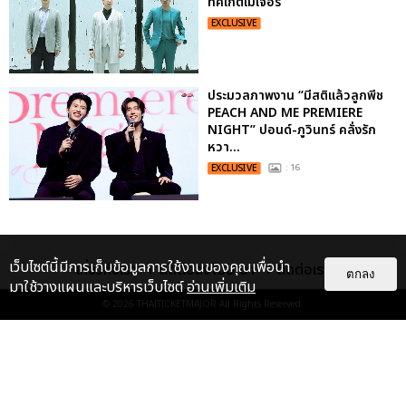
ทิคเก็ตเมเจอร์
EXCLUSIVE
ประมวลภาพงาน “มีสติแล้วลูกพีช
PEACH AND ME PREMIERE
NIGHT” ปอนด์-ภูวินทร์ คลั่งรัก
หวา...
EXCLUSIVE
: 16
เว็บไซต์นี้มีการเก็บข้อมูลการใช้งานของคุณเพื่อนำ
เกี่ยวกับเรา
ติดต่อลงโฆษณา
ติดต่อเรา
ตกลง
มาใช้วางแผนและบริหารเว็บไซต์
อ่านเพิ่มเติม
© 2026
THAITICKETMAJOR
All Rights Reserved.