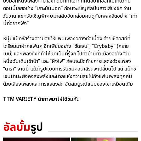
ยังมีอีกหนึ่งเพลงภาษาอังกฤษที่ทำเอาทุกคนอยากออกไปเที่ยวกัน
ตอนนี้เลยอย่าง “เกาะมันนอก” ก่อนจะเชิญศิลปินสาวเสียงชิค ว่าน
วันวาน แขกรับเชิญพิเศษมาสลับขับกล่อมคนดูกับเพลงฮิตอย่าง “เท่า
นี้ที่อยากฟัง”
หนุ่มแม็กซ์สร้างความสุขให้แฟนเพลงอย่างต่อเนื่อง ด้วยเซ็ตลิสท์ที่
เตรียมมาฝากแฟนๆ อีกเพียบอย่าง “ชัดเจน”, “Crybaby” (คราย
เบบี้) และเพลงดังที่ทำให้เขาเป็นที่รู้จัก ไปทั่วบ้านทั่วเมืองอย่าง “วัน
หนึ่งฉันเดินเข้าป่า” และ “ผิงไฟ” ก่อนจะปิดท้ายการแสดงด้วยเพลง
“ดารา” งานนี้ แม้ว่ารูปแบบการรับชมคอนเสิร์ตจะเปลี่ยนไป แต่ แม็กซ์
เจนมานะ ยังคงส่งพลังและมวลแห่งความสุขไปถึงแฟนเพลงทุกคน
ด้วยเสียงเพลงและการแสดงสด อันสมบูรณ์แบบของเขาเหมือนเดิม
TTM VARIETY นำภาพมาให้ได้ชมกัน
อัลบั้ม
รูป