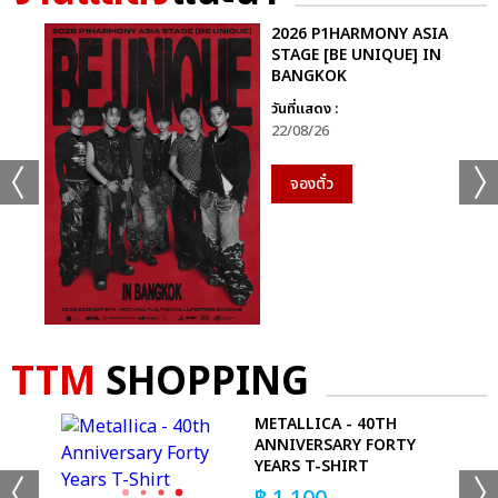
2026 P1HARMONY ASIA
STAGE [BE UNIQUE] IN
BANGKOK
วันที่แสดง :
22/08/26
จองตั๋ว
TTM
SHOPPING
METALLICA - 40TH
ANNIVERSARY FORTY
YEARS T-SHIRT