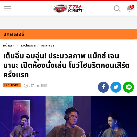
N
แกลเลอรี
หน้าแรก
exclusive
แกลเลอรี
เต็มอิ่ม อบอุ่น! ประมวลภาพ แม็กซ์ เจน
มานะ เปิดห้องนั่งเล่น โชว์ไฮบริดคอนเสิร์ต
ครั้งแรก
EXCLUSIVE
: 27 ก.ค. 2563