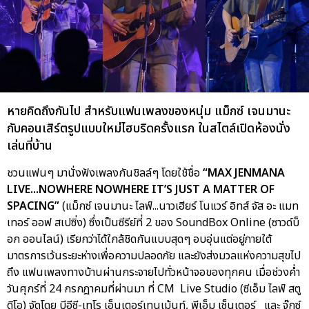
หายคิดถึงกันไป สำหรับแฟนเพลงของหนุ่ม แม็กซ์ เจนมานะ
กับคอนเสิร์ตรูปแบบใหม่ไฮบริดครั้งแรก ในสไตล์เปิดห้องนั่ง
เล่นที่บ้าน
ชวนแฟนๆ มานั่งฟังเพลงกันชิลล์ๆ โดยใช้ชื่อ
“MAX JENMANA
LIVE...NOWHERE NOWHERE IT’S JUST A MATTER OF
SPACING”
(แม็กซ์ เจนมานะ ไลฟ์...นาวเฮียร์ โนแวร์ อิทส์ จัส อะ แมท
เทอร์ ออฟ สเปซิ่ง) ซึ่งเป็นซีรีย์ที่ 2 ของ SoundBox Online (ซาวด์บ็
อก ออนไลน์) เรียกว่าได้ใกล้ชิดกันแบบสุดๆ อบอุ่นแต่อยู่ภายใต้
มาตรการเว้นระยะห่างเพื่อความปลอดภัย และยังส่งมวลแห่งความสุขไป
ถึง แฟนเพลงทางบ้านผ่านกระจายไปทั่วหน้าจอของทุกคน เมื่อช่วงค่ำ
วันศุกร์ที่ 24 กรกฎาคมที่ผ่านมา ที่ CM Live Studio (ซีเอ็ม ไลฟ์ สตู
ดิโอ) จัดโดย บีอีซี-เทโร เอ็นเตอร์เทนเม้นท์, พีเอ็ม เซ็นเตอร์ และ จู๊กซ์