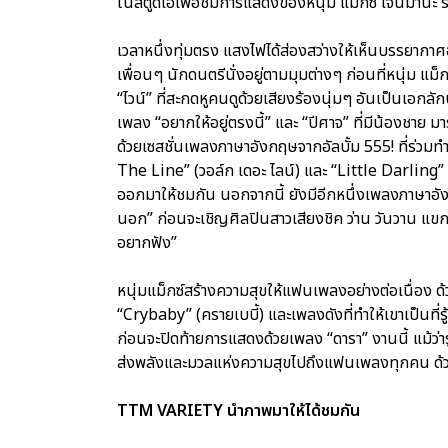
ในสตูดิโอเพื่อชมการแสดงของหนุ่ม แม็กซ์ เจนมานะ ร
เวลาหนึ่งทุ่มตรง แสงไฟได้ส่องสว่างให้เห็นบรรยากาศอั
เพื่อนๆ นักดนตรีนั่งอยู่ตามมุมต่างๆ ก่อนที่หนุ่ม 
“ไวน์” ที่สะกดหูคนดูด้วยเสียงร้องนุ่มๆ อันเป็นเอกลักษ
เพลง “อยากให้อยู่ตรงนี้” และ “ปีศาจ” ที่มีน้องชาย 
ด้วยเซสชั่นเพลงภาษาอังกฤษจากอัลบั้ม 555! ที่ร่วมทำ
The Line” (วอล์ก เดอะ ไลน์) และ “Little Darling” (ล
ออกมาให้ชมกัน นอกจากนี้ ยังมีอีกหนึ่งเพลงภาษาอั
นอก” ก่อนจะเชิญศิลปินสาวเสียงชิค ว่าน วันวาน แขกร
อยากฟัง”
หนุ่มแม็กซ์สร้างความสุขให้แฟนเพลงอย่างต่อเนื่อง ด
“Crybaby” (ครายเบบี้) และเพลงดังที่ทำให้เขาเป็นที่รู้จ
ก่อนจะปิดท้ายการแสดงด้วยเพลง “ดารา” งานนี้ แม้ว่
ส่งพลังและมวลแห่งความสุขไปถึงแฟนเพลงทุกคน ด
TTM VARIETY นำภาพมาให้ได้ชมกัน