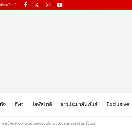
ทธิประโยชน์
เทิง
กีฬา
ไลฟ์สไตล์
ข่าวประชาสัมพันธ์
Exclusive
ภาพ แม็กซ์ เจนมานะ เปิดห้องนั่งเล่น โชว์ไฮบริดคอนเสิร์ตครั้งแรก