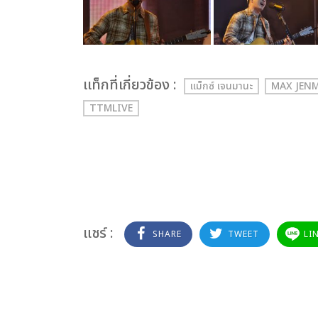
เเท็กที่เกี่ยวข้อง :
แม็กซ์ เจนมานะ
MAX JEN
TTMLIVE
แชร์ :
SHARE
TWEET
LI