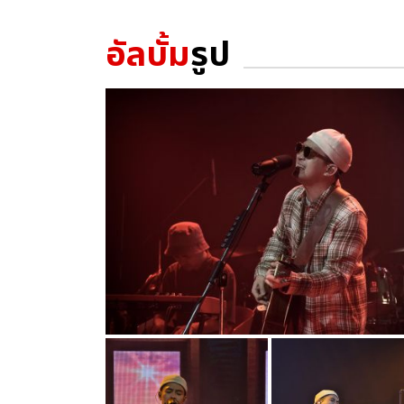
อัลบั้ม
รูป