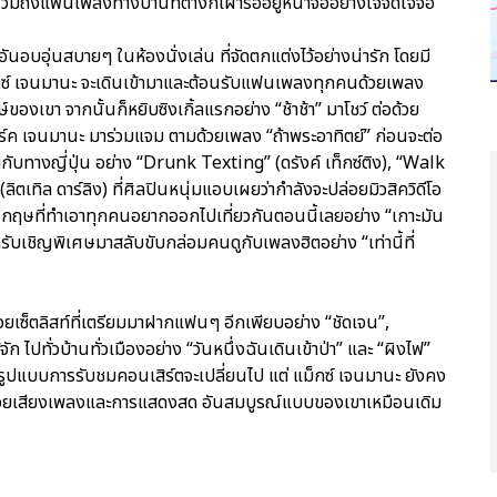
วมถึงแฟนเพลงทางบ้านที่ต่างก็เฝ้ารออยู่หน้าจออย่างใจจดใจจ่อ
นอบอุ่นสบายๆ ในห้องนั่งเล่น ที่จัดตกแต่งไว้อย่างน่ารัก โดยมี
แม็กซ์ เจนมานะ จะเดินเข้ามาและต้อนรับแฟนเพลงทุกคนด้วยเพลง
์ของเขา จากนั้นก็หยิบซิงเกิ้ลแรกอย่าง “ช้าช้า” มาโชว์ ต่อด้วย
มาร์ค เจนมานะ มาร่วมแจม ตามด้วยเพลง “ถ้าพระอาทิตย์” ก่อนจะต่อ
กับทางญี่ปุ่น อย่าง “Drunk Texting” (ดรังค์ เท็กซ์ติง), “Walk
ิตเทิล ดาร์ลิง) ที่ศิลปินหนุ่มแอบเผยว่ากำลังจะปล่อยมิวสิควิดีโอ
งกฤษที่ทำเอาทุกคนอยากออกไปเที่ยวกันตอนนี้เลยอย่าง “เกาะมัน
ับเชิญพิเศษมาสลับขับกล่อมคนดูกับเพลงฮิตอย่าง “เท่านี้ที่
้วยเซ็ตลิสท์ที่เตรียมมาฝากแฟนๆ อีกเพียบอย่าง “ชัดเจน”,
ัก ไปทั่วบ้านทั่วเมืองอย่าง “วันหนึ่งฉันเดินเข้าป่า” และ “ผิงไฟ”
ารูปแบบการรับชมคอนเสิร์ตจะเปลี่ยนไป แต่ แม็กซ์ เจนมานะ ยังคง
้วยเสียงเพลงและการแสดงสด อันสมบูรณ์แบบของเขาเหมือนเดิม