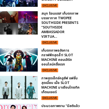
EXCLUSIVE
สนุก ร้อนแรง! เก็บตกภาพ
บรรยากาศ TWOPEE
SOUTHSIDE PRESENTS
“SOUTHSIDE
AMBASSADOR
VIRTUA...
EXCLUSIVE
เก็บตกภาพอลังการ
กราฟฟิกสุดล้ำ! SLOT
MACHINE คอนเสิร์ต
ออนไลน์ครั้งแรก
EXCLUSIVE
ภาพสุดเอ็กซ์คลูซีฟ แฟชั่น
สุดเนี้ยบ เมื่อ SLOT
MACHINE มาเยือนไทยทิค
เก็ตเมเจอร์
EXCLUSIVE
ประมวลภาพงาน “มีสติแล้ว