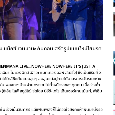
 แม็กซ์ เจนมานะ กับคอนเสิร์ตรูปแบบใหม่ไฮบริด
JENMANA LIVE...NOWHERE NOWHERE IT’S JUST A
ฮียร์ โนแวร์ อิทส์ จัส อะ แมทเทอร์ ออฟ สเปซิ่ง) ซึ่งเป็นซีรีย์ที่ 2
ได้ใกล้ชิดกันแบบสุดๆ อบอุ่นแต่อยู่ภายใต้มาตรการเว้นระยะห่าง
ฟนเพลงทางบ้านผ่านกระจายไปทั่วหน้าจอของทุกคน เมื่อช่วงค่ำ
ีเอ็ม ไลฟ์ สตูดิโอ) จัดโดย บีอีซี-เทโร เอ็นเตอร์เทนเม้นท์, พีเอ็ม
นช่วงเย็นวันศุกร์ แต่แฟนเพลงก็ไม่ถอดใจยังคงฝ่าฟันมานั่งรอ