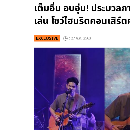
เต็มอิ่ม อบอุ่น! ประมวลภ
เล่น โชว์ไฮบริดคอนเสิร์ต
EXCLUSIVE
: 27 ก.ค. 2563