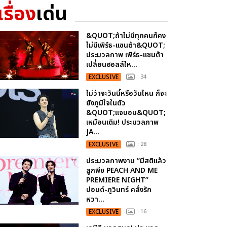
เรื่อง
เด่น
&QUOT;ถ้าไม่มีทุกคนก็คง
ไม่มีเพิร์ธ-แซนต้า&QUOT;
ประมวลภาพ เพิร์ธ-แซนต้า
เปลี่ยนฮอลล์ให...
EXCLUSIVE
: 34
ไม่ว่าจะวันนี้หรือวันไหน ก็จะ
ยังภูมิใจในตัว
&QUOT;แจบอม&QUOT;
เหมือนเดิม! ประมวลภาพ
JA...
EXCLUSIVE
: 28
ประมวลภาพงาน “มีสติแล้ว
ลูกพีช PEACH AND ME
PREMIERE NIGHT”
ปอนด์-ภูวินทร์ คลั่งรัก
หวา...
EXCLUSIVE
: 16