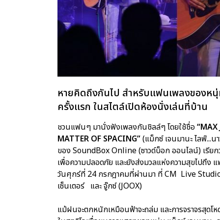
หายคิดถึงกันไป สำหรับแฟนเพลงของหนุ่ม
ครั้งแรก ในสไตล์เปิดห้องนั่งเล่นที่บ้าน
ชวนแฟนๆ มานั่งฟังเพลงกันชิลล์ๆ โดยใช้ชื่อ
“MAX 
MATTER OF SPACING”
(แม็กซ์ เจนมานะ ไลฟ์...นาวเ
ของ SoundBox Online (ซาวด์บ็อก ออนไลน์) เรียกว่า
เพื่อความปลอดภัย และยังส่งมวลแห่งความสุขไปถึง แ
วันศุกร์ที่ 24 กรกฎาคมที่ผ่านมา ที่ CM Live Studio (ซ
เซ็นเตอร์ และ จู๊กซ์ (JOOX)
แม้ฝนจะตกหนักเหมือนฟ้าจะถล่ม และการจราจรสุดโหดใ