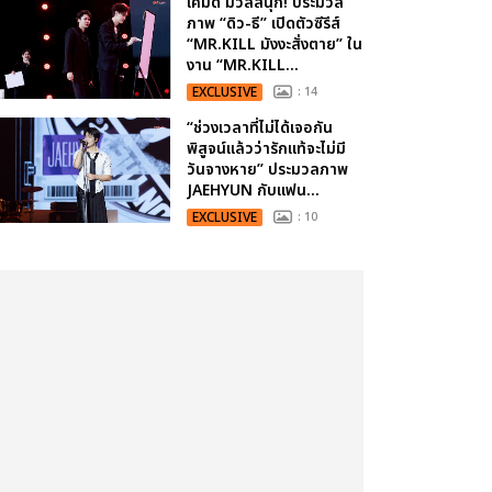
เคมีดี มวลสนุก! ประมวล
ภาพ “ดิว-ธี” เปิดตัวซีรีส์
“MR.KILL มังงะสั่งตาย” ใน
งาน “MR.KILL...
EXCLUSIVE
: 14
“ช่วงเวลาที่ไม่ได้เจอกัน
พิสูจน์แล้วว่ารักแท้จะไม่มี
วันจางหาย” ประมวลภาพ
JAEHYUN กับแฟน...
EXCLUSIVE
: 10