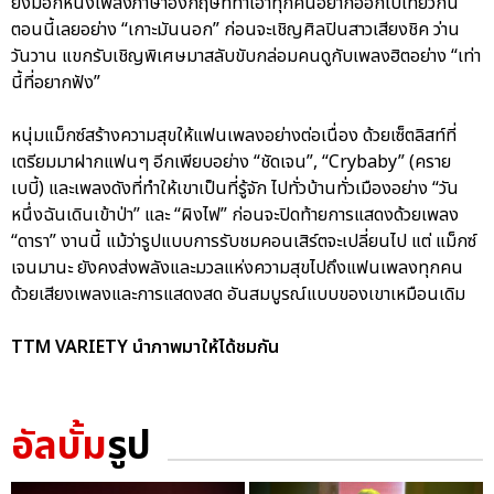
ยังมีอีกหนึ่งเพลงภาษาอังกฤษที่ทำเอาทุกคนอยากออกไปเที่ยวกัน
ตอนนี้เลยอย่าง “เกาะมันนอก” ก่อนจะเชิญศิลปินสาวเสียงชิค ว่าน
วันวาน แขกรับเชิญพิเศษมาสลับขับกล่อมคนดูกับเพลงฮิตอย่าง “เท่า
นี้ที่อยากฟัง”
หนุ่มแม็กซ์สร้างความสุขให้แฟนเพลงอย่างต่อเนื่อง ด้วยเซ็ตลิสท์ที่
เตรียมมาฝากแฟนๆ อีกเพียบอย่าง “ชัดเจน”, “Crybaby” (คราย
เบบี้) และเพลงดังที่ทำให้เขาเป็นที่รู้จัก ไปทั่วบ้านทั่วเมืองอย่าง “วัน
หนึ่งฉันเดินเข้าป่า” และ “ผิงไฟ” ก่อนจะปิดท้ายการแสดงด้วยเพลง
“ดารา” งานนี้ แม้ว่ารูปแบบการรับชมคอนเสิร์ตจะเปลี่ยนไป แต่ แม็กซ์
เจนมานะ ยังคงส่งพลังและมวลแห่งความสุขไปถึงแฟนเพลงทุกคน
ด้วยเสียงเพลงและการแสดงสด อันสมบูรณ์แบบของเขาเหมือนเดิม
TTM VARIETY นำภาพมาให้ได้ชมกัน
อัลบั้ม
รูป