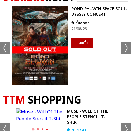
POND PHUWIN SPACE SOUL-
DYSSEY CONCERT
วันที่แสดง :
21/08/26
จองตั๋ว
TTM
SHOPPING
S -
MUSE - WILL OF THE
T
PEOPLE STENCIL T-
SHIRT