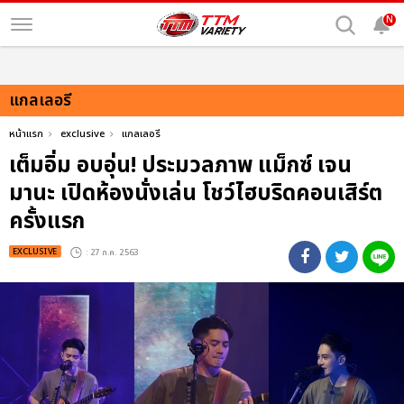
N
แกลเลอรี
หน้าแรก
exclusive
แกลเลอรี
เต็มอิ่ม อบอุ่น! ประมวลภาพ แม็กซ์ เจน
มานะ เปิดห้องนั่งเล่น โชว์ไฮบริดคอนเสิร์ต
ครั้งแรก
EXCLUSIVE
: 27 ก.ค. 2563