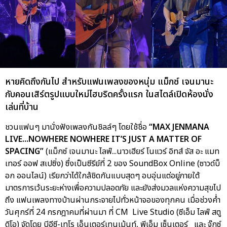
หายคิดถึงกันไป สำหรับแฟนเพลงของหนุ่ม แม็กซ์ เจนมานะ
กับคอนเสิร์ตรูปแบบใหม่ไฮบริดครั้งแรก ในสไตล์เปิดห้องนั่ง
เล่นที่บ้าน
ชวนแฟนๆ มานั่งฟังเพลงกันชิลล์ๆ โดยใช้ชื่อ
“MAX JENMANA
LIVE...NOWHERE NOWHERE IT’S JUST A MATTER OF
SPACING”
(แม็กซ์ เจนมานะ ไลฟ์...นาวเฮียร์ โนแวร์ อิทส์ จัส อะ แมท
เทอร์ ออฟ สเปซิ่ง) ซึ่งเป็นซีรีย์ที่ 2 ของ SoundBox Online (ซาวด์บ็
อก ออนไลน์) เรียกว่าได้ใกล้ชิดกันแบบสุดๆ อบอุ่นแต่อยู่ภายใต้
มาตรการเว้นระยะห่างเพื่อความปลอดภัย และยังส่งมวลแห่งความสุขไป
ถึง แฟนเพลงทางบ้านผ่านกระจายไปทั่วหน้าจอของทุกคน เมื่อช่วงค่ำ
วันศุกร์ที่ 24 กรกฎาคมที่ผ่านมา ที่ CM Live Studio (ซีเอ็ม ไลฟ์ สตู
ดิโอ) จัดโดย บีอีซี-เทโร เอ็นเตอร์เทนเม้นท์, พีเอ็ม เซ็นเตอร์ และ จู๊กซ์