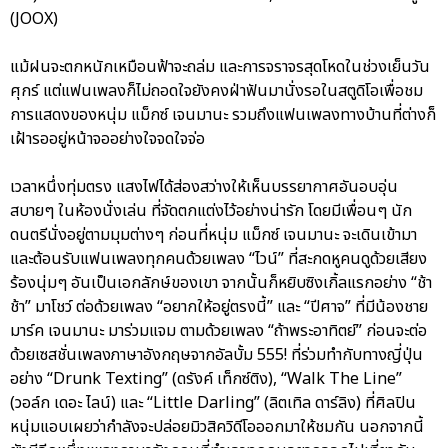
(JOOX)
แม้ฝนจะตกหนักเหมือนฟ้าจะถล่ม และการจราจรสุดโหดในช่วงเย็นวัน
ศุกร์ แต่แฟนเพลงก็ไม่ถอดใจยังคงฝ่าฟันมานั่งรอในสตูดิโอเพื่อชม
การแสดงของหนุ่ม แม็กซ์ เจนมานะ รวมถึงแฟนเพลงทางบ้านที่ต่างก็
เฝ้ารออยู่หน้าจออย่างใจจดใจจ่อ
เวลาหนึ่งทุ่มตรง แสงไฟได้ส่องสว่างให้เห็นบรรยากาศอันอบอุ่น
สบายๆ ในห้องนั่งเล่น ที่จัดตกแต่งไว้อย่างน่ารัก โดยมีเพื่อนๆ นัก
ดนตรีนั่งอยู่ตามมุมต่างๆ ก่อนที่หนุ่ม แม็กซ์ เจนมานะ จะเดินเข้ามา
และต้อนรับแฟนเพลงทุกคนด้วยเพลง “ไวน์” ที่สะกดหูคนดูด้วยเสียง
ร้องนุ่มๆ อันเป็นเอกลักษ์ของเขา จากนั้นก็หยิบซิงเกิ้ลแรกอย่าง “ช้า
ช้า” มาโชว์ ต่อด้วยเพลง “อยากให้อยู่ตรงนี้” และ “ปีศาจ” ที่มีน้องชาย
มาร์ค เจนมานะ มาร่วมแจม ตามด้วยเพลง “ถ้าพระอาทิตย์” ก่อนจะต่อ
ด้วยเซสชั่นเพลงภาษาอังกฤษจากอัลบั้ม 555! ที่ร่วมทำกับทางญี่ปุ่น
อย่าง “Drunk Texting” (ดรังค์ เท็กซ์ติง), “Walk The Line”
(วอล์ก เดอะ ไลน์) และ “Little Darling” (ลิตเทิล ดาร์ลิง) ที่ศิลปิน
หนุ่มแอบเผยว่ากำลังจะปล่อยมิวสิควิดีโอออกมาให้ชมกัน นอกจากนี้