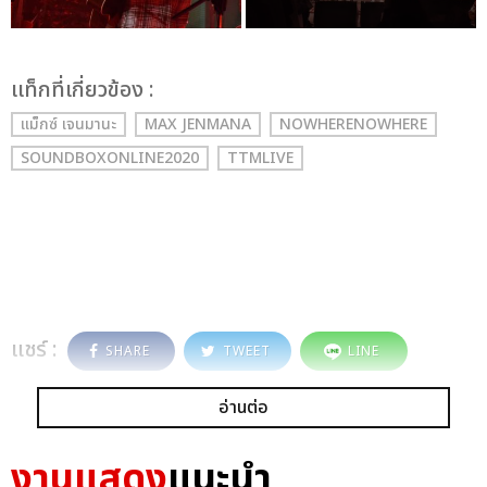
เเท็กที่เกี่ยวข้อง :
แม็กซ์ เจนมานะ
MAX JENMANA
NOWHERENOWHERE
SOUNDBOXONLINE2020
TTMLIVE
แชร์ :
SHARE
TWEET
LINE
อ่านต่อ
งานแสดง
แนะนำ