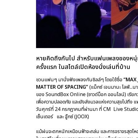
หายคิดถึงกันไป สำหรับแฟนเพลงของหนุ่ม
ครั้งแรก ในสไตล์เปิดห้องนั่งเล่นที่บ้าน
ชวนแฟนๆ มานั่งฟังเพลงกันชิลล์ๆ โดยใช้ชื่อ
“MAX 
MATTER OF SPACING”
(แม็กซ์ เจนมานะ ไลฟ์...นาวเ
ของ SoundBox Online (ซาวด์บ็อก ออนไลน์) เรียกว่า
เพื่อความปลอดภัย และยังส่งมวลแห่งความสุขไปถึง แ
วันศุกร์ที่ 24 กรกฎาคมที่ผ่านมา ที่ CM Live Studio (ซ
เซ็นเตอร์ และ จู๊กซ์ (JOOX)
แม้ฝนจะตกหนักเหมือนฟ้าจะถล่ม และการจราจรสุดโหดใ