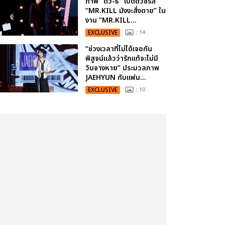
ภาพ “ดิว-ธี” เปิดตัวซีรีส์
“MR.KILL มังงะสั่งตาย” ใน
งาน “MR.KILL...
EXCLUSIVE
: 14
“ช่วงเวลาที่ไม่ได้เจอกัน
พิสูจน์แล้วว่ารักแท้จะไม่มี
วันจางหาย” ประมวลภาพ
JAEHYUN กับแฟน...
EXCLUSIVE
: 10