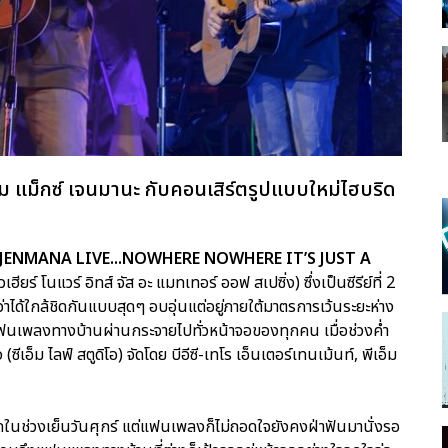
 แม็กซ์ เจนมานะ กับคอนเสิร์ตรูปแบบใหม่ไฮบริด
JENMANA LIVE...NOWHERE NOWHERE IT’S JUST A
ฮียร์ โนแวร์ อิทส์ จัส อะ แมทเทอร์ ออฟ สเปซิ่ง) ซึ่งเป็นซีรีย์ที่ 2
ได้ใกล้ชิดกันแบบสุดๆ อบอุ่นแต่อยู่ภายใต้มาตรการเว้นระยะห่าง
ฟนเพลงทางบ้านผ่านกระจายไปทั่วหน้าจอของทุกคน เมื่อช่วงค่ำ
ีเอ็ม ไลฟ์ สตูดิโอ) จัดโดย บีอีซี-เทโร เอ็นเตอร์เทนเม้นท์, พีเอ็ม
นช่วงเย็นวันศุกร์ แต่แฟนเพลงก็ไม่ถอดใจยังคงฝ่าฟันมานั่งรอ