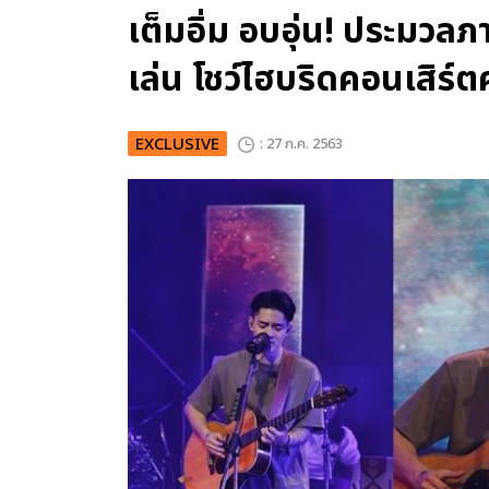
เต็มอิ่ม อบอุ่น! ประมวลภ
เล่น โชว์ไฮบริดคอนเสิร์ต
EXCLUSIVE
: 27 ก.ค. 2563