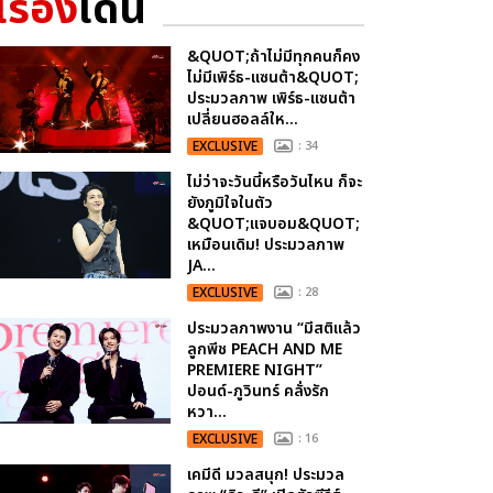
เรื่อง
เด่น
&QUOT;ถ้าไม่มีทุกคนก็คง
ไม่มีเพิร์ธ-แซนต้า&QUOT;
ประมวลภาพ เพิร์ธ-แซนต้า
เปลี่ยนฮอลล์ให...
EXCLUSIVE
: 34
ไม่ว่าจะวันนี้หรือวันไหน ก็จะ
ยังภูมิใจในตัว
&QUOT;แจบอม&QUOT;
เหมือนเดิม! ประมวลภาพ
JA...
EXCLUSIVE
: 28
ประมวลภาพงาน “มีสติแล้ว
ลูกพีช PEACH AND ME
PREMIERE NIGHT”
ปอนด์-ภูวินทร์ คลั่งรัก
หวา...
EXCLUSIVE
: 16
เคมีดี มวลสนุก! ประมวล