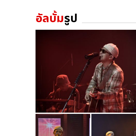
อัลบั้ม
รูป