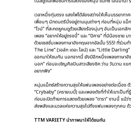
ในสตูดิโอเพื่อชมการแสดงของหนุ่ม แม็กซ์ เจนมานะ ร
เวลาหนึ่งทุ่มตรง แสงไฟได้ส่องสว่างให้เห็นบรรยากาศอั
เพื่อนๆ นักดนตรีนั่งอยู่ตามมุมต่างๆ ก่อนที่หนุ่ม 
“ไวน์” ที่สะกดหูคนดูด้วยเสียงร้องนุ่มๆ อันเป็นเอกลักษ
เพลง “อยากให้อยู่ตรงนี้” และ “ปีศาจ” ที่มีน้องชาย 
ด้วยเซสชั่นเพลงภาษาอังกฤษจากอัลบั้ม 555! ที่ร่วมทำ
The Line” (วอล์ก เดอะ ไลน์) และ “Little Darling” (ล
ออกมาให้ชมกัน นอกจากนี้ ยังมีอีกหนึ่งเพลงภาษาอั
นอก” ก่อนจะเชิญศิลปินสาวเสียงชิค ว่าน วันวาน แขกร
อยากฟัง”
หนุ่มแม็กซ์สร้างความสุขให้แฟนเพลงอย่างต่อเนื่อง ด
“Crybaby” (ครายเบบี้) และเพลงดังที่ทำให้เขาเป็นที่รู้จ
ก่อนจะปิดท้ายการแสดงด้วยเพลง “ดารา” งานนี้ แม้ว่
ส่งพลังและมวลแห่งความสุขไปถึงแฟนเพลงทุกคน ด
TTM VARIETY นำภาพมาให้ได้ชมกัน