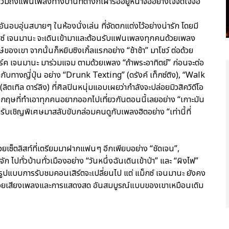
วมถึงแฟนเพลงทางบ้านที่ต่างก็เฝ้ารออยู่หน้าจออย่างใจจดใจจ่อ
นอบอุ่นสบายๆ ในห้องนั่งเล่น ที่จัดตกแต่งไว้อย่างน่ารัก โดยมี
แม็กซ์ เจนมานะ จะเดินเข้ามาและต้อนรับแฟนเพลงทุกคนด้วยเพลง
์ของเขา จากนั้นก็หยิบซิงเกิ้ลแรกอย่าง “ช้าช้า” มาโชว์ ต่อด้วย
มาร์ค เจนมานะ มาร่วมแจม ตามด้วยเพลง “ถ้าพระอาทิตย์” ก่อนจะต่อ
กับทางญี่ปุ่น อย่าง “Drunk Texting” (ดรังค์ เท็กซ์ติง), “Walk
ิตเทิล ดาร์ลิง) ที่ศิลปินหนุ่มแอบเผยว่ากำลังจะปล่อยมิวสิควิดีโอ
งกฤษที่ทำเอาทุกคนอยากออกไปเที่ยวกันตอนนี้เลยอย่าง “เกาะมัน
ับเชิญพิเศษมาสลับขับกล่อมคนดูกับเพลงฮิตอย่าง “เท่านี้ที่
้วยเซ็ตลิสท์ที่เตรียมมาฝากแฟนๆ อีกเพียบอย่าง “ชัดเจน”,
ัก ไปทั่วบ้านทั่วเมืองอย่าง “วันหนึ่งฉันเดินเข้าป่า” และ “ผิงไฟ”
ารูปแบบการรับชมคอนเสิร์ตจะเปลี่ยนไป แต่ แม็กซ์ เจนมานะ ยังคง
้วยเสียงเพลงและการแสดงสด อันสมบูรณ์แบบของเขาเหมือนเดิม