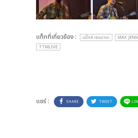
เเท็กที่เกี่ยวข้อง :
แม็กซ์ เจนมานะ
MAX JEN
TTMLIVE
แชร์ :
SHARE
TWEET
LI