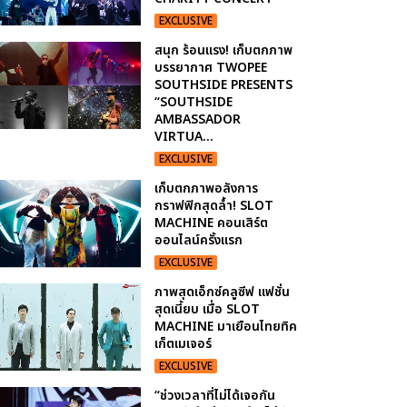
EXCLUSIVE
สนุก ร้อนแรง! เก็บตกภาพ
บรรยากาศ TWOPEE
SOUTHSIDE PRESENTS
“SOUTHSIDE
AMBASSADOR
VIRTUA...
EXCLUSIVE
เก็บตกภาพอลังการ
กราฟฟิกสุดล้ำ! SLOT
MACHINE คอนเสิร์ต
ออนไลน์ครั้งแรก
EXCLUSIVE
ภาพสุดเอ็กซ์คลูซีฟ แฟชั่น
สุดเนี้ยบ เมื่อ SLOT
MACHINE มาเยือนไทยทิค
เก็ตเมเจอร์
EXCLUSIVE
“ช่วงเวลาที่ไม่ได้เจอกัน