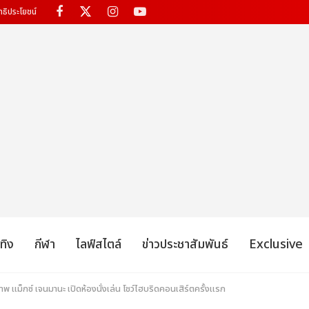
ทธิประโยชน์
เทิง
กีฬา
ไลฟ์สไตล์
ข่าวประชาสัมพันธ์
Exclusive
ภาพ แม็กซ์ เจนมานะ เปิดห้องนั่งเล่น โชว์ไฮบริดคอนเสิร์ตครั้งแรก