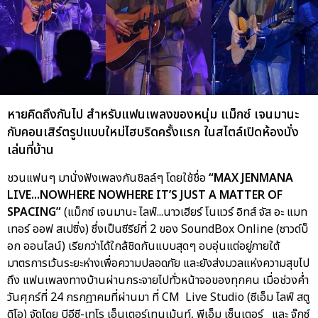
หายคิดถึงกันไป สำหรับแฟนเพลงของหนุ่ม แม็กซ์ เจนมานะ
กับคอนเสิร์ตรูปแบบใหม่ไฮบริดครั้งแรก ในสไตล์เปิดห้องนั่ง
เล่นที่บ้าน
ชวนแฟนๆ มานั่งฟังเพลงกันชิลล์ๆ โดยใช้ชื่อ
“MAX JENMANA
LIVE...NOWHERE NOWHERE IT’S JUST A MATTER OF
SPACING”
(แม็กซ์ เจนมานะ ไลฟ์...นาวเฮียร์ โนแวร์ อิทส์ จัส อะ แมท
เทอร์ ออฟ สเปซิ่ง) ซึ่งเป็นซีรีย์ที่ 2 ของ SoundBox Online (ซาวด์บ็
อก ออนไลน์) เรียกว่าได้ใกล้ชิดกันแบบสุดๆ อบอุ่นแต่อยู่ภายใต้
มาตรการเว้นระยะห่างเพื่อความปลอดภัย และยังส่งมวลแห่งความสุขไป
ถึง แฟนเพลงทางบ้านผ่านกระจายไปทั่วหน้าจอของทุกคน เมื่อช่วงค่ำ
วันศุกร์ที่ 24 กรกฎาคมที่ผ่านมา ที่ CM Live Studio (ซีเอ็ม ไลฟ์ สตู
ดิโอ) จัดโดย บีอีซี-เทโร เอ็นเตอร์เทนเม้นท์, พีเอ็ม เซ็นเตอร์ และ จู๊กซ์