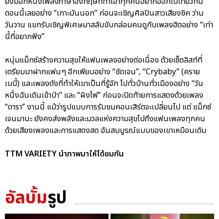
ยังมีอีกหนึ่งเพลงภาษาอังกฤษที่ทำเอาทุกคนอยากออกไปเที่ยวกัน
ตอนนี้เลยอย่าง “เกาะมันนอก” ก่อนจะเชิญศิลปินสาวเสียงชิค ว่าน
วันวาน แขกรับเชิญพิเศษมาสลับขับกล่อมคนดูกับเพลงฮิตอย่าง “เท่า
นี้ที่อยากฟัง”
หนุ่มแม็กซ์สร้างความสุขให้แฟนเพลงอย่างต่อเนื่อง ด้วยเซ็ตลิสท์ที่
เตรียมมาฝากแฟนๆ อีกเพียบอย่าง “ชัดเจน”, “Crybaby” (คราย
เบบี้) และเพลงดังที่ทำให้เขาเป็นที่รู้จัก ไปทั่วบ้านทั่วเมืองอย่าง “วัน
หนึ่งฉันเดินเข้าป่า” และ “ผิงไฟ” ก่อนจะปิดท้ายการแสดงด้วยเพลง
“ดารา” งานนี้ แม้ว่ารูปแบบการรับชมคอนเสิร์ตจะเปลี่ยนไป แต่ แม็กซ์
เจนมานะ ยังคงส่งพลังและมวลแห่งความสุขไปถึงแฟนเพลงทุกคน
ด้วยเสียงเพลงและการแสดงสด อันสมบูรณ์แบบของเขาเหมือนเดิม
TTM VARIETY นำภาพมาให้ได้ชมกัน
อัลบั้ม
รูป