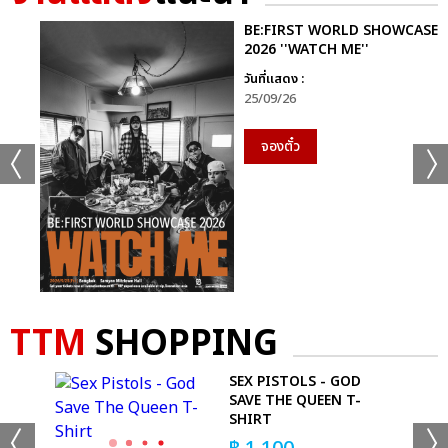
BE:FIRST WORLD SHOWCASE
2026 ''WATCH ME''
วันที่แสดง :
25/09/26
จองตั๋ว
TTM
SHOPPING
 -
SEX PISTOLS - GOD
SAVE THE QUEEN T-
SHIRT