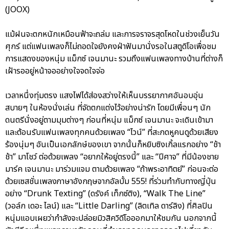
(JOOX)
แม้ฝนจะตกหนักเหมือนฟ้าจะถล่ม และการจราจรสุดโหดในช่วงเย็นวัน
ศุกร์ แต่แฟนเพลงก็ไม่ถอดใจยังคงฝ่าฟันมานั่งรอในสตูดิโอเพื่อชม
การแสดงของหนุ่ม แม็กซ์ เจนมานะ รวมถึงแฟนเพลงทางบ้านที่ต่างก็
เฝ้ารออยู่หน้าจออย่างใจจดใจจ่อ
เวลาหนึ่งทุ่มตรง แสงไฟได้ส่องสว่างให้เห็นบรรยากาศอันอบอุ่น
สบายๆ ในห้องนั่งเล่น ที่จัดตกแต่งไว้อย่างน่ารัก โดยมีเพื่อนๆ นัก
ดนตรีนั่งอยู่ตามมุมต่างๆ ก่อนที่หนุ่ม แม็กซ์ เจนมานะ จะเดินเข้ามา
และต้อนรับแฟนเพลงทุกคนด้วยเพลง “ไวน์” ที่สะกดหูคนดูด้วยเสียง
ร้องนุ่มๆ อันเป็นเอกลักษ์ของเขา จากนั้นก็หยิบซิงเกิ้ลแรกอย่าง “ช้า
ช้า” มาโชว์ ต่อด้วยเพลง “อยากให้อยู่ตรงนี้” และ “ปีศาจ” ที่มีน้องชาย
มาร์ค เจนมานะ มาร่วมแจม ตามด้วยเพลง “ถ้าพระอาทิตย์” ก่อนจะต่อ
ด้วยเซสชั่นเพลงภาษาอังกฤษจากอัลบั้ม 555! ที่ร่วมทำกับทางญี่ปุ่น
อย่าง “Drunk Texting” (ดรังค์ เท็กซ์ติง), “Walk The Line”
(วอล์ก เดอะ ไลน์) และ “Little Darling” (ลิตเทิล ดาร์ลิง) ที่ศิลปิน
หนุ่มแอบเผยว่ากำลังจะปล่อยมิวสิควิดีโอออกมาให้ชมกัน นอกจากนี้