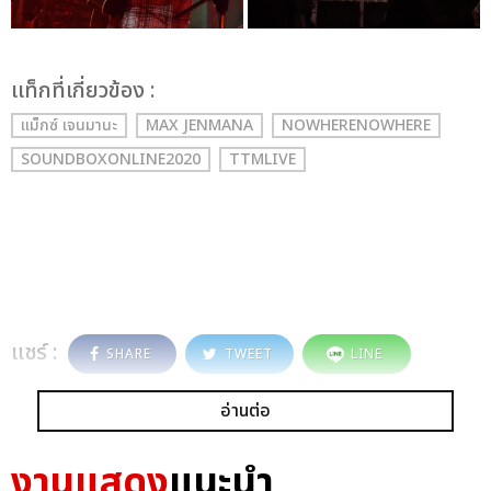
เเท็กที่เกี่ยวข้อง :
แม็กซ์ เจนมานะ
MAX JENMANA
NOWHERENOWHERE
SOUNDBOXONLINE2020
TTMLIVE
แชร์ :
SHARE
TWEET
LINE
อ่านต่อ
งานแสดง
แนะนำ