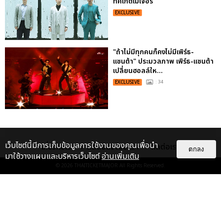
ทิคเก็ตเมเจอร์
EXCLUSIVE
"ถ้าไม่มีทุกคนก็คงไม่มีเพิร์ธ-
แซนต้า" ประมวลภาพ เพิร์ธ-แซนต้า
เปลี่ยนฮอลล์ให...
EXCLUSIVE
: 34
เว็บไซต์นี้มีการเก็บข้อมูลการใช้งานของคุณเพื่อนำ
เกี่ยวกับเรา
ติดต่อลงโฆษณา
ติดต่อเรา
ตกลง
มาใช้วางแผนและบริหารเว็บไซต์
อ่านเพิ่มเติม
© 2026
THAITICKETMAJOR
All Rights Reserved.