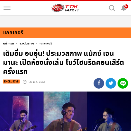
N
แกลเลอรี
หน้าแรก
exclusive
แกลเลอรี
เต็มอิ่ม อบอุ่น! ประมวลภาพ แม็กซ์ เจน
มานะ เปิดห้องนั่งเล่น โชว์ไฮบริดคอนเสิร์ต
ครั้งแรก
EXCLUSIVE
: 27 ก.ค. 2563