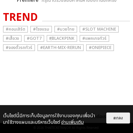
Premiere
” กรุณาตรวจสอบคำค้นหาของท่านอีกครั้ง
TREND
#คอนเสิร์ต
#โรงแรม
#มวยไทย
#SLOT MACHINE
#เสื้อวง
#GOT7
#ฺBLACKPINK
#แพคเกจทัวร์
#จองตั๋วรถทัวร์
#EARTH-MIX-RERUN
#ONEPIECE
เว็บไซต์นี้มีการเก็บข้อมูลการใช้งานของคุณเพื่อนำ
เกี่ยวกับเรา
ติดต่อลงโฆษณา
ติดต่อเรา
ตกลง
มาใช้วางแผนและบริหารเว็บไซต์
อ่านเพิ่มเติม
© 2026
THAITICKETMAJOR
All Rights Reserved.