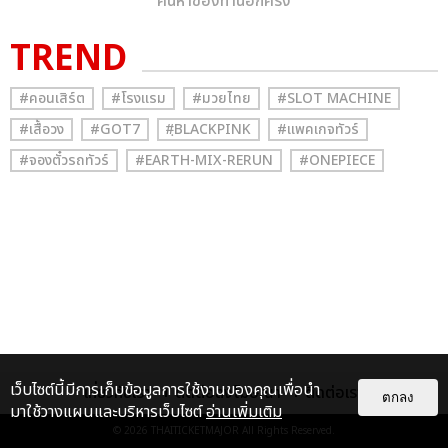
ค้นหาของท่านอีกครั้ง
TREND
#คอนเสิร์ต
#โรงแรม
#มวยไทย
#SLOT MACHINE
#เสื้อวง
#GOT7
#ฺBLACKPINK
#แพคเกจทัวร์
#จองตั๋วรถทัวร์
#EARTH-MIX-RERUN
#ONEPIECE
เว็บไซต์นี้มีการเก็บข้อมูลการใช้งานของคุณเพื่อนำ
เกี่ยวกับเรา
ติดต่อลงโฆษณา
ติดต่อเรา
ตกลง
มาใช้วางแผนและบริหารเว็บไซต์
อ่านเพิ่มเติม
© 2026
THAITICKETMAJOR
All Rights Reserved.