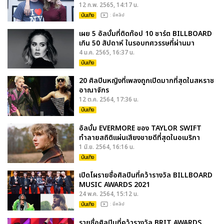
12 ก.พ. 2565, 14:17 น.
บันเทิง
: มีคลิป
เผย 5 อัลบั้มที่ติดท๊อป 10 ชาร์ต BILLBOARD
เกิน 50 สัปดาห์ ในรอบทศวรรษที่ผ่านมา
4 ม.ค. 2565, 16:37 น.
บันเทิง
20 ศิลปินหญิงที่เพลงถูกเปิดมากที่สุดในสหราช
อาณาจักร
12 ต.ค. 2564, 17:36 น.
บันเทิง
อัลบั้ม EVERMORE ของ TAYLOR SWIFT
ทำลายสถิติแผ่นเสียงขายดีที่สุดในอเมริกา
1 มิ.ย. 2564, 16:16 น.
บันเทิง
เปิดโผรายชื่อศิลปินที่คว้ารางวัล BILLBOARD
MUSIC AWARDS 2021
24 พ.ค. 2564, 15:12 น.
บันเทิง
: มีคลิป
รายชื่อศิลปินที่คว้ารางวัล BRIT AWARDS