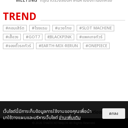
MEETING
” กรุณาตรวจสอบคำค้นหาของท่านอีกครั้ง
TREND
#คอนเสิร์ต
#โรงแรม
#มวยไทย
#SLOT MACHINE
#เสื้อวง
#GOT7
#ฺBLACKPINK
#แพคเกจทัวร์
#จองตั๋วรถทัวร์
#EARTH-MIX-RERUN
#ONEPIECE
เว็บไซต์นี้มีการเก็บข้อมูลการใช้งานของคุณเพื่อนำ
เกี่ยวกับเรา
ติดต่อลงโฆษณา
ติดต่อเรา
ตกลง
มาใช้วางแผนและบริหารเว็บไซต์
อ่านเพิ่มเติม
© 2026
THAITICKETMAJOR
All Rights Reserved.