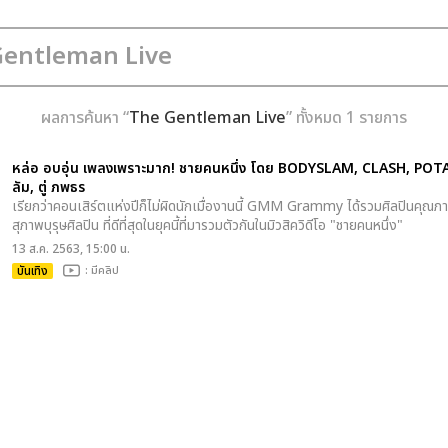
ผลการค้นหา “
The Gentleman Live
” ทั้งหมด 1 รายการ
หล่อ อบอุ่น เพลงเพราะมาก! ชายคนหนึ่ง โดย BODYSLAM, CLASH, POTA
ลัม, ตู่ ภพธร
เรียกว่าคอนเสิร์ตแห่งปีก็ไม่ผิดนักเมื่องานนี้ GMM Grammy ได้รวมศิลปินคุณภ
สุภาพบุรุษศิลปิน ที่ดีที่สุดในยุคนี้ที่มารวมตัวกันในมิวสิควิดีโอ "ชายคนหนึ่ง"
13 ส.ค. 2563, 15:00 น.
บันเทิง
: มีคลิป