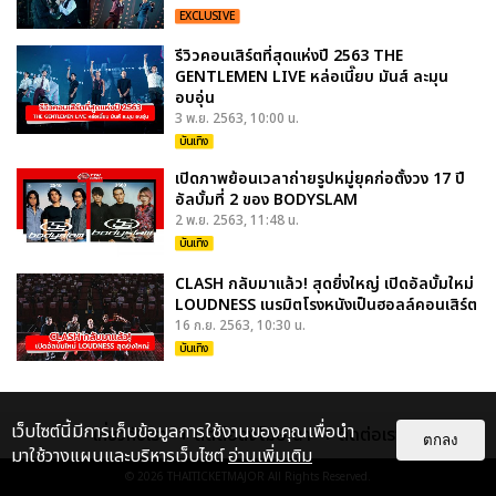
EXCLUSIVE
รีวิวคอนเสิร์ตที่สุดแห่งปี 2563 THE
GENTLEMEN LIVE หล่อเนี๊ยบ มันส์ ละมุน
อบอุ่น
3 พ.ย. 2563, 10:00 น.
บันเทิง
เปิดภาพย้อนเวลาถ่ายรูปหมู่ยุคก่อตั้งวง 17 ปี
อัลบั้มที่ 2 ของ BODYSLAM
2 พ.ย. 2563, 11:48 น.
บันเทิง
CLASH กลับมาแล้ว! สุดยิ่งใหญ่ เปิดอัลบั้มใหม่
LOUDNESS เนรมิตโรงหนังเป็นฮอลล์คอนเสิร์ต
16 ก.ย. 2563, 10:30 น.
บันเทิง
เว็บไซต์นี้มีการเก็บข้อมูลการใช้งานของคุณเพื่อนำ
เกี่ยวกับเรา
ติดต่อลงโฆษณา
ติดต่อเรา
ตกลง
มาใช้วางแผนและบริหารเว็บไซต์
อ่านเพิ่มเติม
© 2026
THAITICKETMAJOR
All Rights Reserved.