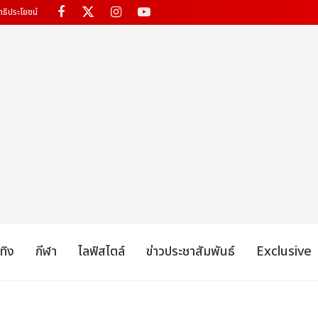
ทธิประโยชน์
เทิง
กีฬา
ไลฟ์สไตล์
ข่าวประชาสัมพันธ์
Exclusive