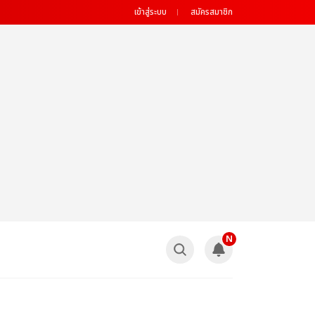
เข้าสู่ระบบ
สมัครสมาชิก
N