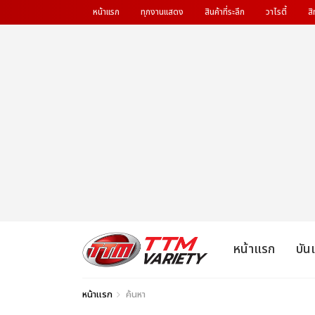
หน้าแรก
ทุกงานแสดง
สินค้าที่ระลึก
วาไรตี้
สิ
หน้าแรก
บัน
หน้าแรก
ค้นหา