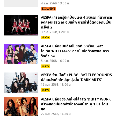
4 ธ.ค. 2568, 13:00 น.
EXCLUSIVE
AESPA เกิร์ลกรุ๊ปเคป็อปเจน 4 วงแรก ที่สามารถ
จัดคอนเสิร์ต ณ อิมแพ็ค อารีน่าได้ติดต่อกันเป็น
ครั้งที่ 2
3 ต.ค. 2568, 17:05 น.
บันเทิง
AESPA ปล่อยมินิอัลบั้มชุดที่ 6 พร้อมเพลง
ไตเติล ‘RICH MAN’ การนับถือตัวเองและการ
รักตัวเอง
5 ก.ย. 2568, 16:00 น.
บันเทิง
AESPA ร่วมมือกับ PUBG: BATTLEGROUNDS
ปล่อยซิงเกิลใหม่สุดมุ่งมั่น ‘DARK ARTS’
16 ก.ค. 2568, 18:00 น.
บันเทิง
AESPA ปล่อยซิงเกิลใหม่ล่าสุด ‘DIRTY WORK’
สร้างสถิติมียอดสั่งซื้อล่วงหน้าทะลุ 1.01 ล้าน
ชุด
27 มิ.ย. 2568, 16:30 น.