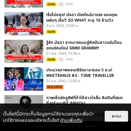
บันเทิง
: มีคลิป
เริ่ดไม่หยุด! มัจฉา น้องใหม่มาแรง ขอบคุณ
แฟนๆ เอ็มวี SO WHAT ทะลุ 10 ล้านวิว
4 ธ.ค. 2563, 10:00 น.
บันเทิง
รู้จัก มัจฉา จากนางแบบสู่ศิลปินสาวแซ่บป็อบ
แดนซ์คนใหม่ GMM GRAMMY
21 พ.ย. 2563, 10:00 น.
บันเทิง
: มีคลิป
ประมวลภาพคอนเสิร์ตมาราธอน 5 ช.ม!
WHITEHAUS #3 : TIME TRAVELLER
23 ก.ย. 2562, 12:00 น.
EXCLUSIVE
ภาพเอ็กซ์คลูซีฟที่ทำให้สาวใจสั่น ศิลปินที่ฮอต
ที่สุดในนาทีนี้ 'MEYOU'
29 ส.ค. 2562, 14:00 น.
เว็บไซต์นี้มีการเก็บข้อมูลการใช้งานของคุณเพื่อนำ
เกี่ยวกับเรา
ติดต่อลงโฆษณา
ติดต่อเรา
EXCLUSIVE
ตกลง
มาใช้วางแผนและบริหารเว็บไซต์
อ่านเพิ่มเติม
© 2026
THAITICKETMAJOR
All Rights Reserved.