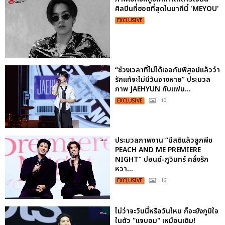
ศิลปินที่ฮอตที่สุดในนาทีนี้ 'MEYOU'
EXCLUSIVE
“ช่วงเวลาที่ไม่ได้เจอกันพิสูจน์แล้วว่า
รักแท้จะไม่มีวันจางหาย” ประมวล
ภาพ JAEHYUN กับแฟน...
EXCLUSIVE
: 10
ประมวลภาพงาน “มีสติแล้วลูกพีช
PEACH AND ME PREMIERE
NIGHT” ปอนด์-ภูวินทร์ คลั่งรัก
หวา...
EXCLUSIVE
: 16
ไม่ว่าจะวันนี้หรือวันไหน ก็จะยังภูมิใจ
ในตัว "แจบอม" เหมือนเดิม!