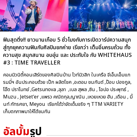
ฟินสุดติ่ง!! ยาวนานเกือบ 5 ชั่วโมงกับการเปิดวาร์ปความสนุก
สู่ทุกยุคความฟินกับศิลปินยกค่าย เรียกว่า เต็มอิ่มครบถ้วน ทั้ง
ความสุข สนุกสนาน อบอุ่น และ ประทับใจ กับ WHITEHAUS
#3 : TIME TRAVELLER
คอมมิวนิตี้คอนเสิร์ตของศิลปินบ้าน ไวท์มิวสิก ในเครือ จีเอ็มเอ็มแก
รมมี่ฯ อันประกอบด้วย เป๊ก ผลิตโชค ,อะตอม ชนกันต์ ,ป๊อบ ปองกูล,
โอ๊ต ปราโมทย์ ,Getsunova ,ลุลา ,เบล สุพล ,ซิน , โอปอ ประพุทธ์ ,
Muzu , Jetset'er ,แพรว คณิตกุล,ญาณิน ,เหวยเหวย ฮัน ,เดือน , มิ้
นท์ ภัทรศยา, Meyou เรียกได้ว่าจัดเต็มจริง ๆ TTM VARIETY
เก็บตกภาพมาให้ได้ชมกัน
อัลบั้ม
รูป