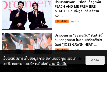
ประมวลภาพงาน “มีสติแล้วลูกพีช
PEACH AND ME PREMIERE
NIGHT” ปอนด์-ภูวินทร์ คลั่งรัก
หวา...
EXCLUSIVE
: 16
ประมวลภาพ “จอส-กวิน” จัดปาร์ตี้
ริมหาดสุดฮอต ในคอนเสิร์ตครั้งยิ่ง
ใหญ่ “JOSS GAWIN HEAT ...
EXCLUSIVE
: 34
เว็บไซต์นี้มีการเก็บข้อมูลการใช้งานของคุณเพื่อนำ
เกี่ยวกับเรา
ติดต่อลงโฆษณา
ติดต่อเรา
ตกลง
มาใช้วางแผนและบริหารเว็บไซต์
อ่านเพิ่มเติม
© 2026
THAITICKETMAJOR
All Rights Reserved.
“ช่วงเวลาที่ไม่ได้เจอกันพิสูจน์แล้วว่า
รักแท้จะไม่มีวันจางหาย” ประมวล
ภาพ JAEHYUN กับแฟน...
EXCLUSIVE
: 10