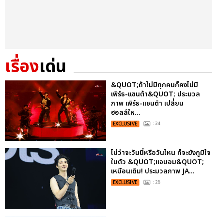
เรื่อง
เด่น
&QUOT;ถ้าไม่มีทุกคนก็คงไม่มี
เพิร์ธ-แซนต้า&QUOT; ประมวล
ภาพ เพิร์ธ-แซนต้า เปลี่ยน
ฮอลล์ให...
EXCLUSIVE
: 34
ไม่ว่าจะวันนี้หรือวันไหน ก็จะยังภูมิใจ
ในตัว &QUOT;แจบอม&QUOT;
เหมือนเดิม! ประมวลภาพ JA...
EXCLUSIVE
: 28