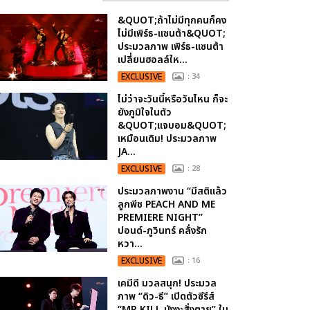
&QUOT;ถ้าไม่มีทุกคนก็คง
ไม่มีเพิร์ธ-แซนต้า&QUOT;
ประมวลภาพ เพิร์ธ-แซนต้า
เปลี่ยนฮอลล์ให...
EXCLUSIVE
: 34
ไม่ว่าจะวันนี้หรือวันไหน ก็จะ
ยังภูมิใจในตัว
&QUOT;แจบอม&QUOT;
เหมือนเดิม! ประมวลภาพ
JA...
EXCLUSIVE
: 28
ประมวลภาพงาน “มีสติแล้ว
ลูกพีช PEACH AND ME
PREMIERE NIGHT”
ปอนด์-ภูวินทร์ คลั่งรัก
หวา...
EXCLUSIVE
: 16
เคมีดี มวลสนุก! ประมวล
ภาพ “ดิว-ธี” เปิดตัวซีรีส์
“MR.KILL มังงะสั่งตาย” ใน