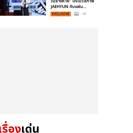
วันจางหาย” ประมวลภาพ
JAEHYUN กับแฟน...
EXCLUSIVE
: 10
เรื่อง
เด่น