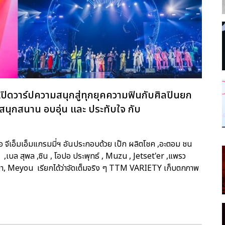
ารเปิดวาร์ปความสนุกสู่ทุกยุคความฟินกับศิลปินยก
ข สนุกสนาน อบอุ่น และ ประทับใจ กับ
ือ จีเอ็มเอ็มแกรมมี่ฯ อันประกอบด้วย เป๊ก ผลิตโชค ,อะตอม ชน
 ,เบล สุพล ,ซิน , โอปอ ประพุทธ์ , Muzu , Jetset'er ,แพรว
รศยา, Meyou เรียกได้ว่าจัดเต็มจริง ๆ TTM VARIETY เก็บตกภาพ