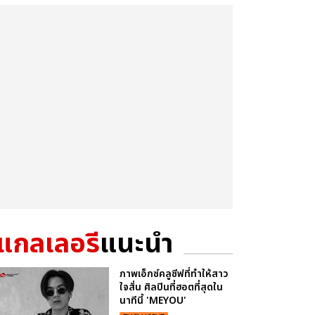
แกลเลอรี
แนะนำ
ภาพเอ็กซ์คลูซีฟที่ทำให้สาว
ใจสั่น ศิลปินที่ฮอตที่สุดใน
นาทีนี้ 'MEYOU'