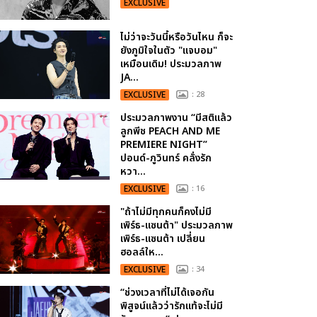
EXCLUSIVE
ไม่ว่าจะวันนี้หรือวันไหน ก็จะ
ยังภูมิใจในตัว "แจบอม"
เหมือนเดิม! ประมวลภาพ
JA...
EXCLUSIVE
: 28
ประมวลภาพงาน “มีสติแล้ว
ลูกพีช PEACH AND ME
PREMIERE NIGHT”
ปอนด์-ภูวินทร์ คลั่งรัก
หวา...
EXCLUSIVE
: 16
"ถ้าไม่มีทุกคนก็คงไม่มี
เพิร์ธ-แซนต้า" ประมวลภาพ
เพิร์ธ-แซนต้า เปลี่ยน
ฮอลล์ให...
EXCLUSIVE
: 34
“ช่วงเวลาที่ไม่ได้เจอกัน
พิสูจน์แล้วว่ารักแท้จะไม่มี