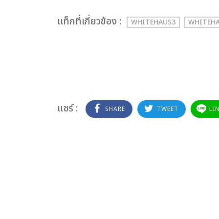
เเท็กที่เกี่ยวข้อง :
WHITEHAUS3
WHITEH
แชร์ :
SHARE
TWEET
LI