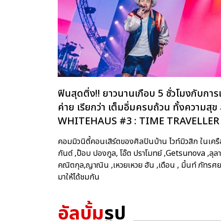
ฟินสุดติ่ง!! ยาวนานเกือบ 5 ชั่วโมงกับก
ค่าย เรียกว่า เต็มอิ่มครบถ้วน ทั้งความสุ
WHITEHAUS #3 : TIME TRAVELLER
คอมมิวนิตี้คอนเสิร์ตของศิลปินบ้าน ไวท์มิวสิก ในเคร
กันต์ ,ป๊อบ ปองกูล, โอ๊ต ปราโมทย์ ,Getsunova ,ลุลา
คณิตกุล,ญาณิน ,เหวยเหวย ฮัน ,เดือน , มิ้นท์ ภัท
มาให้ได้ชมกัน
อัลบั้ม
รูป