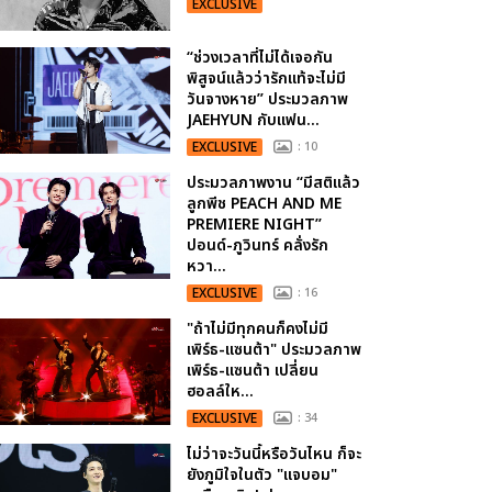
EXCLUSIVE
“ช่วงเวลาที่ไม่ได้เจอกัน
พิสูจน์แล้วว่ารักแท้จะไม่มี
วันจางหาย” ประมวลภาพ
JAEHYUN กับแฟน...
EXCLUSIVE
: 10
ประมวลภาพงาน “มีสติแล้ว
ลูกพีช PEACH AND ME
PREMIERE NIGHT”
ปอนด์-ภูวินทร์ คลั่งรัก
หวา...
EXCLUSIVE
: 16
"ถ้าไม่มีทุกคนก็คงไม่มี
เพิร์ธ-แซนต้า" ประมวลภาพ
เพิร์ธ-แซนต้า เปลี่ยน
ฮอลล์ให...
EXCLUSIVE
: 34
ไม่ว่าจะวันนี้หรือวันไหน ก็จะ
ยังภูมิใจในตัว "แจบอม"