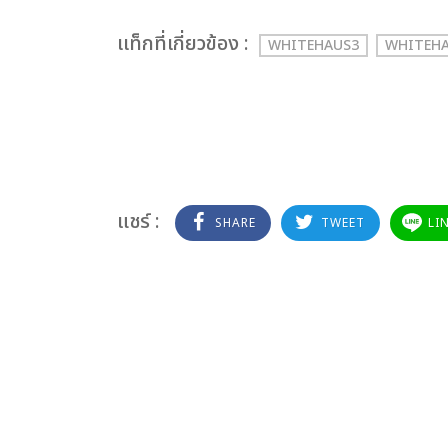
เเท็กที่เกี่ยวข้อง :
WHITEHAUS3
WHITEH
แชร์ :
SHARE
TWEET
LI