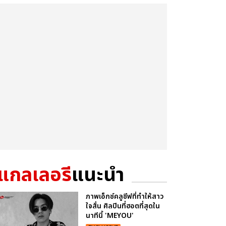
แกลเลอรี
แนะนำ
ภาพเอ็กซ์คลูซีฟที่ทำให้สาว
ใจสั่น ศิลปินที่ฮอตที่สุดใน
นาทีนี้ 'MEYOU'