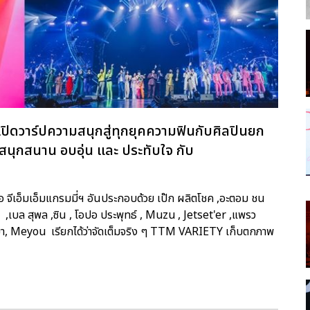
ารเปิดวาร์ปความสนุกสู่ทุกยุคความฟินกับศิลปินยก
ข สนุกสนาน อบอุ่น และ ประทับใจ กับ
ือ จีเอ็มเอ็มแกรมมี่ฯ อันประกอบด้วย เป๊ก ผลิตโชค ,อะตอม ชน
 ,เบล สุพล ,ซิน , โอปอ ประพุทธ์ , Muzu , Jetset'er ,แพรว
รศยา, Meyou เรียกได้ว่าจัดเต็มจริง ๆ TTM VARIETY เก็บตกภาพ