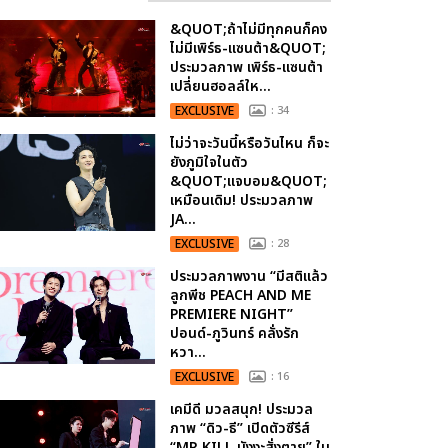
&QUOT;ถ้าไม่มีทุกคนก็คง
ไม่มีเพิร์ธ-แซนต้า&QUOT;
ประมวลภาพ เพิร์ธ-แซนต้า
เปลี่ยนฮอลล์ให...
EXCLUSIVE
: 34
ไม่ว่าจะวันนี้หรือวันไหน ก็จะ
ยังภูมิใจในตัว
&QUOT;แจบอม&QUOT;
เหมือนเดิม! ประมวลภาพ
JA...
EXCLUSIVE
: 28
ประมวลภาพงาน “มีสติแล้ว
ลูกพีช PEACH AND ME
PREMIERE NIGHT”
ปอนด์-ภูวินทร์ คลั่งรัก
หวา...
EXCLUSIVE
: 16
เคมีดี มวลสนุก! ประมวล
ภาพ “ดิว-ธี” เปิดตัวซีรีส์
“MR.KILL มังงะสั่งตาย” ใน