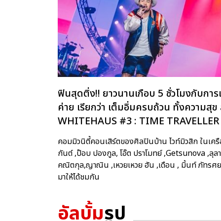
ฟินสุดติ่ง!! ยาวนานเกือบ 5 ชั่วโมงกับก
ค่าย เรียกว่า เต็มอิ่มครบถ้วน ทั้งความสุ
WHITEHAUS #3 : TIME TRAVELLER
คอมมิวนิตี้คอนเสิร์ตของศิลปินบ้าน ไวท์มิวสิก ในเคร
กันต์ ,ป๊อบ ปองกูล, โอ๊ต ปราโมทย์ ,Getsunova ,ลุลา
คณิตกุล,ญาณิน ,เหวยเหวย ฮัน ,เดือน , มิ้นท์ ภัท
มาให้ได้ชมกัน
อัลบั้ม
รูป