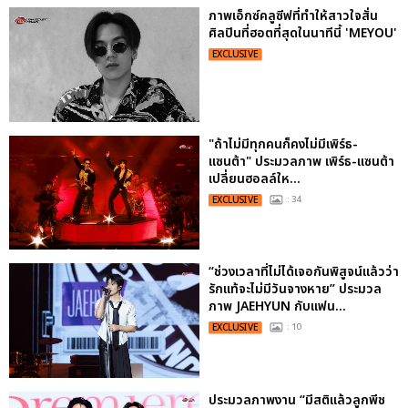
ภาพเอ็กซ์คลูซีฟที่ทำให้สาวใจสั่น
ศิลปินที่ฮอตที่สุดในนาทีนี้ 'MEYOU'
EXCLUSIVE
"ถ้าไม่มีทุกคนก็คงไม่มีเพิร์ธ-
แซนต้า" ประมวลภาพ เพิร์ธ-แซนต้า
เปลี่ยนฮอลล์ให...
EXCLUSIVE
: 34
“ช่วงเวลาที่ไม่ได้เจอกันพิสูจน์แล้วว่า
รักแท้จะไม่มีวันจางหาย” ประมวล
ภาพ JAEHYUN กับแฟน...
EXCLUSIVE
: 10
ประมวลภาพงาน “มีสติแล้วลูกพีช