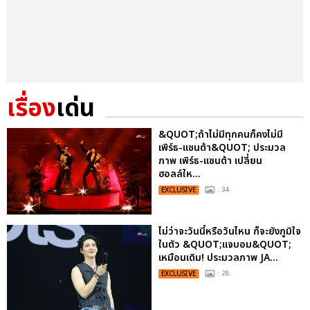
เรื่อง
เด่น
&QUOT;ถ้าไม่มีทุกคนก็คงไม่มี
เพิร์ธ-แซนต้า&QUOT; ประมวล
ภาพ เพิร์ธ-แซนต้า เปลี่ยน
ฮอลล์ให...
EXCLUSIVE
: 34
ไม่ว่าจะวันนี้หรือวันไหน ก็จะยังภูมิใจ
ในตัว &QUOT;แจบอม&QUOT;
เหมือนเดิม! ประมวลภาพ JA...
EXCLUSIVE
: 28