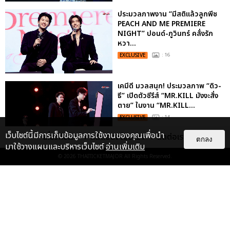
ประมวลภาพงาน “มีสติแล้วลูกพีช
PEACH AND ME PREMIERE
NIGHT” ปอนด์-ภูวินทร์ คลั่งรัก
หวา...
EXCLUSIVE
: 16
เคมีดี มวลสนุก! ประมวลภาพ “ดิว-
ธี” เปิดตัวซีรีส์ “MR.KILL มังงะสั่ง
ตาย” ในงาน “MR.KILL...
EXCLUSIVE
: 14
เว็บไซต์นี้มีการเก็บข้อมูลการใช้งานของคุณเพื่อนำ
เกี่ยวกับเรา
ติดต่อลงโฆษณา
ติดต่อเรา
ตกลง
มาใช้วางแผนและบริหารเว็บไซต์
อ่านเพิ่มเติม
© 2026
THAITICKETMAJOR
All Rights Reserved.
ประมวลภาพค่ำคืนแห่งความทรงจำ
ของ ITZY และมิดจีไทย ในวันที่
หัวใจส่องสว่างไปพร้อมกัน
EXCLUSIVE
: 11