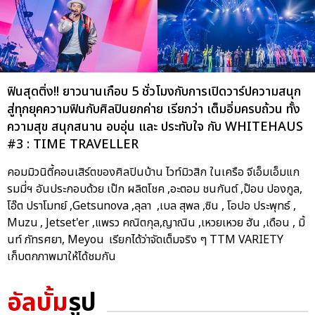
ฟินสุดติ่ง!! ยาวนานเกือบ 5 ชั่วโมงกับการเปิดวาร์ปความสนุก
สู่ทุกยุคความฟินกับศิลปินยกค่าย เรียกว่า เต็มอิ่มครบถ้วน ทั้ง
ความสุข สนุกสนาน อบอุ่น และ ประทับใจ กับ WHITEHAUS
#3 : TIME TRAVELLER
คอมมิวนิตี้คอนเสิร์ตของศิลปินบ้าน ไวท์มิวสิก ในเครือ จีเอ็มเอ็มแก
รมมี่ฯ อันประกอบด้วย เป๊ก ผลิตโชค ,อะตอม ชนกันต์ ,ป๊อบ ปองกูล,
โอ๊ต ปราโมทย์ ,Getsunova ,ลุลา ,เบล สุพล ,ซิน , โอปอ ประพุทธ์ ,
Muzu , Jetset'er ,แพรว คณิตกุล,ญาณิน ,เหวยเหวย ฮัน ,เดือน , มิ้
นท์ ภัทรศยา, Meyou เรียกได้ว่าจัดเต็มจริง ๆ TTM VARIETY
เก็บตกภาพมาให้ได้ชมกัน
อัลบั้ม
รูป