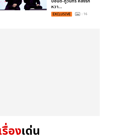
ปอนด์-ภูวินทร์ คลั่งรัก
หวา...
EXCLUSIVE
: 16
เรื่อง
เด่น