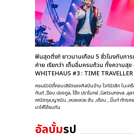
ฟินสุดติ่ง!! ยาวนานเกือบ 5 ชั่วโมงกับก
ค่าย เรียกว่า เต็มอิ่มครบถ้วน ทั้งความสุ
WHITEHAUS #3 : TIME TRAVELLER
คอมมิวนิตี้คอนเสิร์ตของศิลปินบ้าน ไวท์มิวสิก ในเคร
กันต์ ,ป๊อบ ปองกูล, โอ๊ต ปราโมทย์ ,Getsunova ,ลุลา
คณิตกุล,ญาณิน ,เหวยเหวย ฮัน ,เดือน , มิ้นท์ ภัท
มาให้ได้ชมกัน
อัลบั้ม
รูป