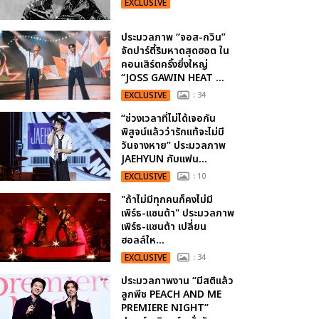
EXCLUSIVE
ประมวลภาพ “จอส-กวิน”
จัดปาร์ตี้ริมหาดสุดฮอต ใน
คอนเสิร์ตครั้งยิ่งใหญ่
“JOSS GAWIN HEAT ...
EXCLUSIVE
: 34
“ช่วงเวลาที่ไม่ได้เจอกัน
พิสูจน์แล้วว่ารักแท้จะไม่มี
วันจางหาย” ประมวลภาพ
JAEHYUN กับแฟน...
EXCLUSIVE
: 10
"ถ้าไม่มีทุกคนก็คงไม่มี
เพิร์ธ-แซนต้า" ประมวลภาพ
เพิร์ธ-แซนต้า เปลี่ยน
ฮอลล์ให...
EXCLUSIVE
: 34
ประมวลภาพงาน “มีสติแล้ว
ลูกพีช PEACH AND ME
PREMIERE NIGHT”