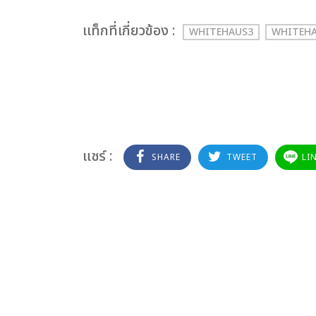
เเท็กที่เกี่ยวข้อง :
WHITEHAUS3
WHITEH
แชร์ :
SHARE
TWEET
LI