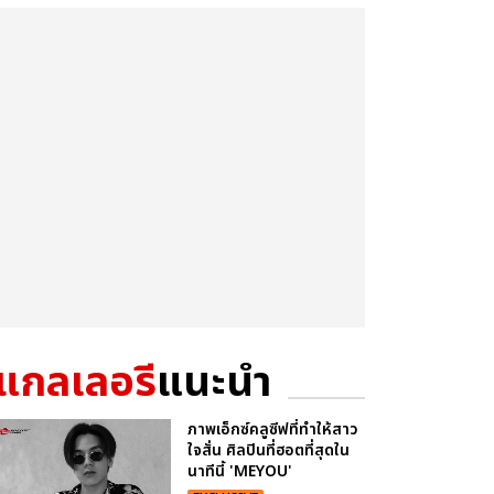
แกลเลอรี
แนะนำ
ภาพเอ็กซ์คลูซีฟที่ทำให้สาว
ใจสั่น ศิลปินที่ฮอตที่สุดใน
นาทีนี้ 'MEYOU'