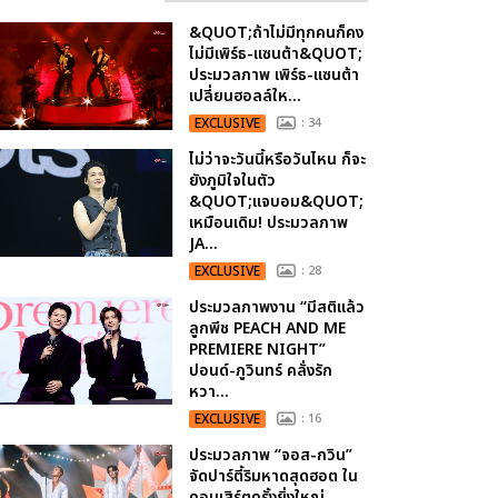
&QUOT;ถ้าไม่มีทุกคนก็คง
ไม่มีเพิร์ธ-แซนต้า&QUOT;
ประมวลภาพ เพิร์ธ-แซนต้า
เปลี่ยนฮอลล์ให...
EXCLUSIVE
: 34
ไม่ว่าจะวันนี้หรือวันไหน ก็จะ
ยังภูมิใจในตัว
&QUOT;แจบอม&QUOT;
เหมือนเดิม! ประมวลภาพ
JA...
EXCLUSIVE
: 28
ประมวลภาพงาน “มีสติแล้ว
ลูกพีช PEACH AND ME
PREMIERE NIGHT”
ปอนด์-ภูวินทร์ คลั่งรัก
หวา...
EXCLUSIVE
: 16
ประมวลภาพ “จอส-กวิน”
จัดปาร์ตี้ริมหาดสุดฮอต ใน
คอนเสิร์ตครั้งยิ่งใหญ่