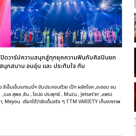
ารเปิดวาร์ปความสนุกสู่ทุกยุคความฟินกับศิลปินยก
ข สนุกสนาน อบอุ่น และ ประทับใจ กับ
ือ จีเอ็มเอ็มแกรมมี่ฯ อันประกอบด้วย เป๊ก ผลิตโชค ,อะตอม ชน
 ,เบล สุพล ,ซิน , โอปอ ประพุทธ์ , Muzu , Jetset'er ,แพรว
รศยา, Meyou เรียกได้ว่าจัดเต็มจริง ๆ TTM VARIETY เก็บตกภาพ