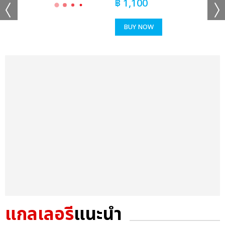
฿
1,100
BUY NOW
แกลเลอรี
แนะนำ