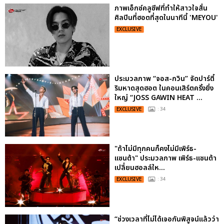
ภาพเอ็กซ์คลูซีฟที่ทำให้สาวใจสั่น
ศิลปินที่ฮอตที่สุดในนาทีนี้ 'MEYOU'
EXCLUSIVE
ประมวลภาพ “จอส-กวิน” จัดปาร์ตี้
ริมหาดสุดฮอต ในคอนเสิร์ตครั้งยิ่ง
ใหญ่ “JOSS GAWIN HEAT ...
EXCLUSIVE
: 34
"ถ้าไม่มีทุกคนก็คงไม่มีเพิร์ธ-
แซนต้า" ประมวลภาพ เพิร์ธ-แซนต้า
เปลี่ยนฮอลล์ให...
EXCLUSIVE
: 34
“ช่วงเวลาที่ไม่ได้เจอกันพิสูจน์แล้วว่า