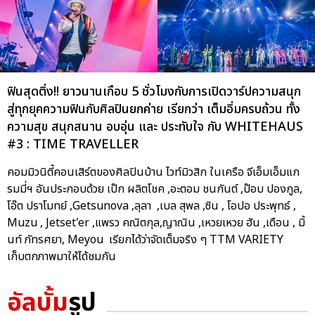
ฟินสุดติ่ง!! ยาวนานเกือบ 5 ชั่วโมงกับการเปิดวาร์ปความสนุก
สู่ทุกยุคความฟินกับศิลปินยกค่าย เรียกว่า เต็มอิ่มครบถ้วน ทั้ง
ความสุข สนุกสนาน อบอุ่น และ ประทับใจ กับ WHITEHAUS
#3 : TIME TRAVELLER
คอมมิวนิตี้คอนเสิร์ตของศิลปินบ้าน ไวท์มิวสิก ในเครือ จีเอ็มเอ็มแก
รมมี่ฯ อันประกอบด้วย เป๊ก ผลิตโชค ,อะตอม ชนกันต์ ,ป๊อบ ปองกูล,
โอ๊ต ปราโมทย์ ,Getsunova ,ลุลา ,เบล สุพล ,ซิน , โอปอ ประพุทธ์ ,
Muzu , Jetset'er ,แพรว คณิตกุล,ญาณิน ,เหวยเหวย ฮัน ,เดือน , มิ้
นท์ ภัทรศยา, Meyou เรียกได้ว่าจัดเต็มจริง ๆ TTM VARIETY
เก็บตกภาพมาให้ได้ชมกัน
อัลบั้ม
รูป