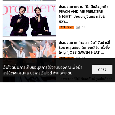
ประมวลภาพงาน “มีสติแล้วลูกพีช
PEACH AND ME PREMIERE
NIGHT” ปอนด์-ภูวินทร์ คลั่งรัก
หวา...
EXCLUSIVE
: 16
ประมวลภาพ “จอส-กวิน” จัดปาร์ตี้
ริมหาดสุดฮอต ในคอนเสิร์ตครั้งยิ่ง
ใหญ่ “JOSS GAWIN HEAT ...
EXCLUSIVE
: 34
เว็บไซต์นี้มีการเก็บข้อมูลการใช้งานของคุณเพื่อนำ
ตกลง
มาใช้วางแผนและบริหารเว็บไซต์
อ่านเพิ่มเติม
“ช่วงเวลาที่ไม่ได้เจอกันพิสูจน์แล้วว่า
รักแท้จะไม่มีวันจางหาย” ประมวล
ภาพ JAEHYUN กับแฟน...
EXCLUSIVE
: 10