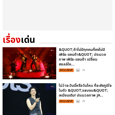
เรื่อง
เด่น
&QUOT;ถ้าไม่มีทุกคนก็คงไม่มี
เพิร์ธ-แซนต้า&QUOT; ประมวล
ภาพ เพิร์ธ-แซนต้า เปลี่ยน
ฮอลล์ให...
EXCLUSIVE
: 34
ไม่ว่าจะวันนี้หรือวันไหน ก็จะยังภูมิใจ
ในตัว &QUOT;แจบอม&QUOT;
เหมือนเดิม! ประมวลภาพ JA...
EXCLUSIVE
: 28