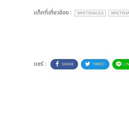
เเท็กที่เกี่ยวข้อง :
WHITEHAUS3
WHITEH
แชร์ :
SHARE
TWEET
LI