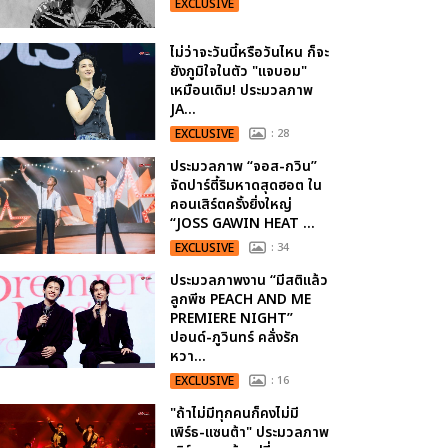
EXCLUSIVE
ไม่ว่าจะวันนี้หรือวันไหน ก็จะ
ยังภูมิใจในตัว "แจบอม"
เหมือนเดิม! ประมวลภาพ
JA...
EXCLUSIVE
: 28
ประมวลภาพ “จอส-กวิน”
จัดปาร์ตี้ริมหาดสุดฮอต ใน
คอนเสิร์ตครั้งยิ่งใหญ่
“JOSS GAWIN HEAT ...
EXCLUSIVE
: 34
ประมวลภาพงาน “มีสติแล้ว
ลูกพีช PEACH AND ME
PREMIERE NIGHT”
ปอนด์-ภูวินทร์ คลั่งรัก
หวา...
EXCLUSIVE
: 16
"ถ้าไม่มีทุกคนก็คงไม่มี
เพิร์ธ-แซนต้า" ประมวลภาพ