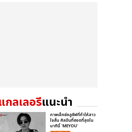
แกลเลอรี
แนะนำ
ภาพเอ็กซ์คลูซีฟที่ทำให้สาว
ใจสั่น ศิลปินที่ฮอตที่สุดใน
นาทีนี้ 'MEYOU'