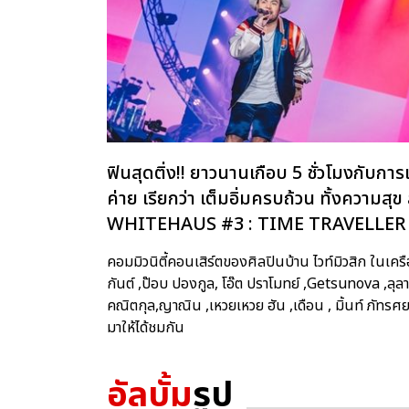
ฟินสุดติ่ง!! ยาวนานเกือบ 5 ชั่วโมงกับก
ค่าย เรียกว่า เต็มอิ่มครบถ้วน ทั้งความสุ
WHITEHAUS #3 : TIME TRAVELLER
คอมมิวนิตี้คอนเสิร์ตของศิลปินบ้าน ไวท์มิวสิก ในเคร
กันต์ ,ป๊อบ ปองกูล, โอ๊ต ปราโมทย์ ,Getsunova ,ลุลา
คณิตกุล,ญาณิน ,เหวยเหวย ฮัน ,เดือน , มิ้นท์ ภัท
มาให้ได้ชมกัน
อัลบั้ม
รูป