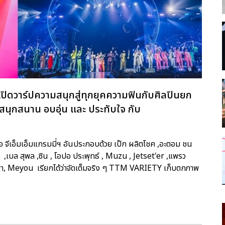
ารเปิดวาร์ปความสนุกสู่ทุกยุคความฟินกับศิลปินยก
ข สนุกสนาน อบอุ่น และ ประทับใจ กับ
ือ จีเอ็มเอ็มแกรมมี่ฯ อันประกอบด้วย เป๊ก ผลิตโชค ,อะตอม ชน
 ,เบล สุพล ,ซิน , โอปอ ประพุทธ์ , Muzu , Jetset'er ,แพรว
รศยา, Meyou เรียกได้ว่าจัดเต็มจริง ๆ TTM VARIETY เก็บตกภาพ