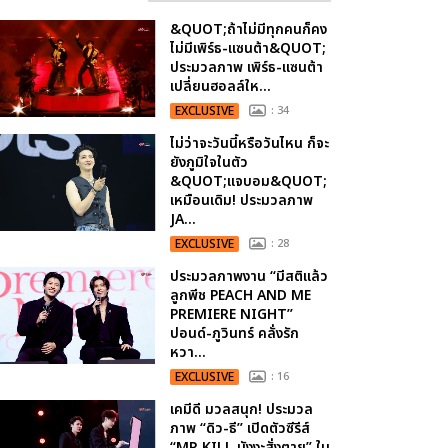
&QUOT;ถ้าไม่มีทุกคนก็คง
ไม่มีเพิร์ธ-แซนต้า&QUOT;
ประมวลภาพ เพิร์ธ-แซนต้า
เปลี่ยนฮอลล์ให...
EXCLUSIVE
: 34
ไม่ว่าจะวันนี้หรือวันไหน ก็จะ
ยังภูมิใจในตัว
&QUOT;แจบอม&QUOT;
เหมือนเดิม! ประมวลภาพ
JA...
EXCLUSIVE
: 28
ประมวลภาพงาน “มีสติแล้ว
ลูกพีช PEACH AND ME
PREMIERE NIGHT”
ปอนด์-ภูวินทร์ คลั่งรัก
หวา...
EXCLUSIVE
: 16
เคมีดี มวลสนุก! ประมวล
ภาพ “ดิว-ธี” เปิดตัวซีรีส์
“MR.KILL มังงะสั่งตาย” ใน