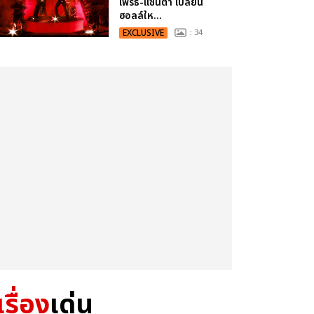
เพิร์ธ-แซนต้า เปลี่ยน
ฮอลล์ให...
EXCLUSIVE
: 34
เรื่อง
เด่น