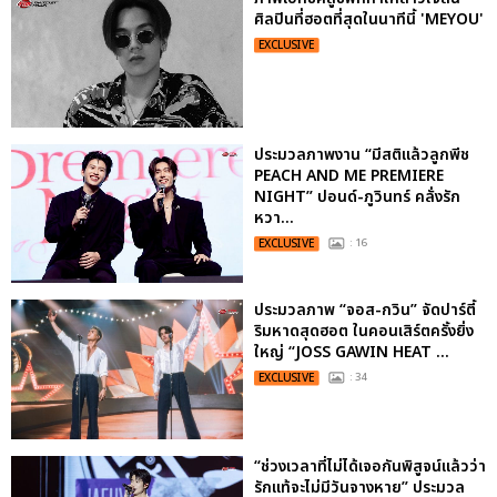
ศิลปินที่ฮอตที่สุดในนาทีนี้ 'MEYOU'
EXCLUSIVE
ประมวลภาพงาน “มีสติแล้วลูกพีช
PEACH AND ME PREMIERE
NIGHT” ปอนด์-ภูวินทร์ คลั่งรัก
หวา...
EXCLUSIVE
: 16
ประมวลภาพ “จอส-กวิน” จัดปาร์ตี้
ริมหาดสุดฮอต ในคอนเสิร์ตครั้งยิ่ง
ใหญ่ “JOSS GAWIN HEAT ...
EXCLUSIVE
: 34
“ช่วงเวลาที่ไม่ได้เจอกันพิสูจน์แล้วว่า
รักแท้จะไม่มีวันจางหาย” ประมวล