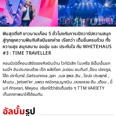
ฟินสุดติ่ง!! ยาวนานเกือบ 5 ชั่วโมงกับการเปิดวาร์ปความสนุก
สู่ทุกยุคความฟินกับศิลปินยกค่าย เรียกว่า เต็มอิ่มครบถ้วน ทั้ง
ความสุข สนุกสนาน อบอุ่น และ ประทับใจ กับ WHITEHAUS
#3 : TIME TRAVELLER
คอมมิวนิตี้คอนเสิร์ตของศิลปินบ้าน ไวท์มิวสิก ในเครือ จีเอ็มเอ็มแก
รมมี่ฯ อันประกอบด้วย เป๊ก ผลิตโชค ,อะตอม ชนกันต์ ,ป๊อบ ปองกูล,
โอ๊ต ปราโมทย์ ,Getsunova ,ลุลา ,เบล สุพล ,ซิน , โอปอ ประพุทธ์ ,
Muzu , Jetset'er ,แพรว คณิตกุล,ญาณิน ,เหวยเหวย ฮัน ,เดือน , มิ้
นท์ ภัทรศยา, Meyou เรียกได้ว่าจัดเต็มจริง ๆ TTM VARIETY
เก็บตกภาพมาให้ได้ชมกัน
อัลบั้ม
รูป