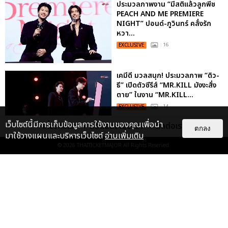
ประมวลภาพงาน “มีสติแล้วลูกพีช
PEACH AND ME PREMIERE
NIGHT” ปอนด์-ภูวินทร์ คลั่งรัก
หวา...
EXCLUSIVE
: 16
เคมีดี มวลสนุก! ประมวลภาพ “ดิว-
ธี” เปิดตัวซีรีส์ “MR.KILL มังงะสั่ง
ตาย” ในงาน “MR.KILL...
EXCLUSIVE
: 14
เว็บไซต์นี้มีการเก็บข้อมูลการใช้งานของคุณเพื่อนำ
เกี่ยวกับเรา
ติดต่อลงโฆษณา
ติดต่อเรา
ตกลง
มาใช้วางแผนและบริหารเว็บไซต์
อ่านเพิ่มเติม
© 2026
THAITICKETMAJOR
All Rights Reserved.
ประมวลภาพค่ำคืนแห่งความทรงจำ
ของ ITZY และมิดจีไทย ในวันที่
หัวใจส่องสว่างไปพร้อมกัน
EXCLUSIVE
: 11