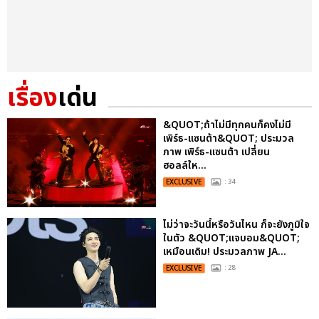
เรื่อง
เด่น
&QUOT;ถ้าไม่มีทุกคนก็คงไม่มี
เพิร์ธ-แซนต้า&QUOT; ประมวล
ภาพ เพิร์ธ-แซนต้า เปลี่ยน
ฮอลล์ให...
EXCLUSIVE
: 34
ไม่ว่าจะวันนี้หรือวันไหน ก็จะยังภูมิใจ
ในตัว &QUOT;แจบอม&QUOT;
เหมือนเดิม! ประมวลภาพ JA...
EXCLUSIVE
: 28