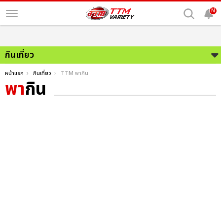
N
กินเที่ยว
หน้าแรก
กินเที่ยว
TTM พากิน
พา
กิน