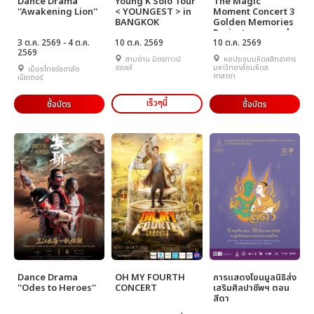
Dance Drama
Young K Solo Tour
The Magic
''Awakening Lion''
< YOUNGEST > in
Moment Concert 3
BANGKOK
Golden Memories
Project บทเพลงแห่ง
3 ต.ค. 2569 - 4 ต.ค.
10 ต.ค. 2569
ความทรงจำ
10 ต.ค. 2569
2569
สามย่าน มิตรทาวน์
หอประชุมมหิดลสิทธาคาร
ฮอลล์
มหาวิทยาลัยมหิดล
เมืองไทยรัชดาลัย
ศาลายา
เธียเตอร์
เร็วๆนี้
ซื้อบัตร
ซื้อบัตร
Dance Drama
OH MY FOURTH
การแสดงโขนมูลนิธิส่ง
''Odes to Heroes''
CONCERT
เสริมศิลปาชีพฯ ตอน
สีดา