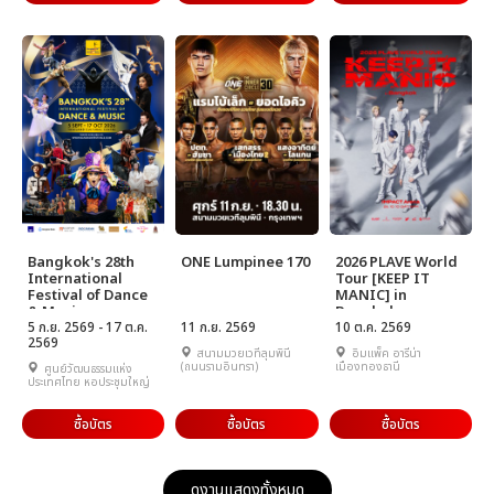
Bangkok's 28th
ONE Lumpinee 170
2026 PLAVE World
International
Tour [KEEP IT
Festival of Dance
MANIC] in
& Music
Bangkok
5 ก.ย. 2569 - 17 ต.ค.
11 ก.ย. 2569
10 ต.ค. 2569
2569
สนามมวยเวทีลุมพินี
อิมแพ็ค อารีน่า
(ถนนรามอินทรา)
เมืองทองธานี
ศูนย์วัฒนธรรมแห่ง
ประเทศไทย หอประชุมใหญ่
ซื้อบัตร
ซื้อบัตร
ซื้อบัตร
ดูงานแสดงทั้งหมด