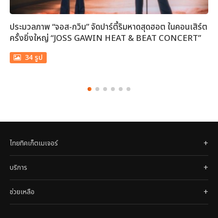
ประมวลภาพ “จอส-กวิน” จัดปาร์ตี้ริมหาดสุดฮอต ในคอนเสิร์ต
ไ
ครั้งยิ่งใหญ่ “JOSS GAWIN HEAT & BEAT CONCERT”
เ
b
34 รูป
ไทยทิคเก็ตเมเจอร์
บริการ
ช่วยเหลือ