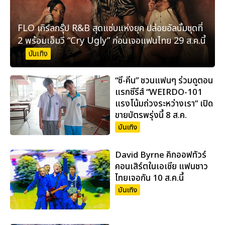
FLO เกิร์ลกรุ๊ป R&B สุดแซ่บแห่งยุค ปล่อยอัลบั้มชุดที่
2 พร้อมเอ็มวี “Cry Ugly” ก่อนเจอแฟนไทย 29 ส.ค.นี้
บันเทิง
“ซี-คีน” ชวนแฟนๆ ร่วมดูตอน
แรกซีรีส์ “WEIRDO-101
แรงโน้มถ่วงระหว่างเรา” เปิด
ขายบัตรพรุ่งนี้ 8 ส.ค.
บันเทิง
David Byrne คิกออฟทัวร์
คอนเสิร์ตในเอเชีย แฟนชาว
ไทยเจอกัน 10 ส.ค.นี้
บันเทิง