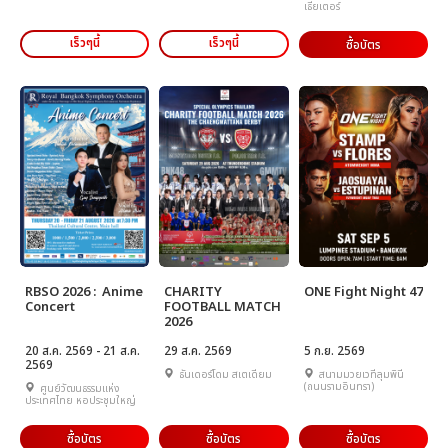
เธียเตอร์
เร็วๆนี้
เร็วๆนี้
ซื้อบัตร
RBSO 2026 : Anime
CHARITY
ONE Fight Night 47
Concert
FOOTBALL MATCH
2026
20 ส.ค. 2569 - 21 ส.ค.
29 ส.ค. 2569
5 ก.ย. 2569
2569
ธันเดอร์โดม สเตเดียม
สนามมวยเวทีลุมพินี
(ถนนรามอินทรา)
ศูนย์วัฒนธรรมแห่ง
ประเทศไทย หอประชุมใหญ่
ซื้อบัตร
ซื้อบัตร
ซื้อบัตร