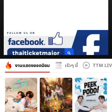
งานแสดงยอดนิยม
เร็วๆ นี้
TTM LI