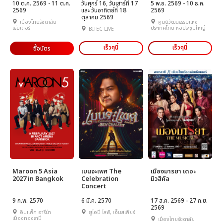
10 ต.ค. 2569 - 11 ต.ค.
วันศุกร์ 16, วันเสาร์ที่ 17
5 พ.ย. 2569 - 10 ธ.ค.
2569
และ วันอาทิตย์ที่ 18
2569
ตุลาคม 2569
เมืองไทยรัชดาลัย
ศูนย์วัฒนธรรมแห่ง
เธียเตอร์
ประเทศไทย หอประชุมใหญ่
BITEC LIVE
เร็วๆนี้
เร็วๆนี้
ซื้อบัตร
Maroon 5 Asia
เบนจะเพศ The
เมืองมารยา เดอะ
2027 in Bangkok
Celebration
มิวสิคัล
Concert
9 ก.พ. 2570
6 มี.ค. 2570
17 ส.ค. 2569 - 27 ก.ย.
2569
อิมแพ็ค อารีน่า
ยูโอบี ไลฟ์, เอ็มสเฟียร์
เมืองทองธานี
เมืองไทยรัชดาลัย