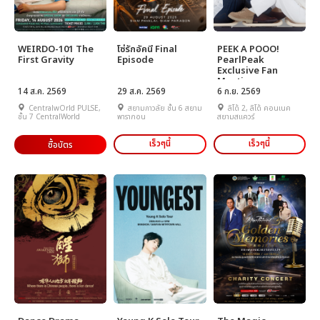
WEIRDO-101 The
โซ่รักอัคนี Final
PEEK A POOO!
First Gravity
Episode
PearlPeak
Exclusive Fan
Meeting
14 ส.ค. 2569
29 ส.ค. 2569
6 ก.ย. 2569
CentralwOrld PULSE,
สยามภาวลัย ชั้น 6 สยาม
ลิโด้ 2, ลิโด้ คอนเนค
ชั้น 7 CentralWorld
พารากอน
สยามสแควร์‬
เร็วๆนี้
เร็วๆนี้
ซื้อบัตร