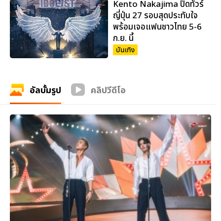
Kento Nakajima ปิดทัวร์
ญี่ปุ่น 27 รอบสุดประทับใจ
พร้อมเจอแฟนชาวไทย 5-6
ก.ย. นี้
บันเทิง
อัลบั้มรูป
คลิปวีดีโอ