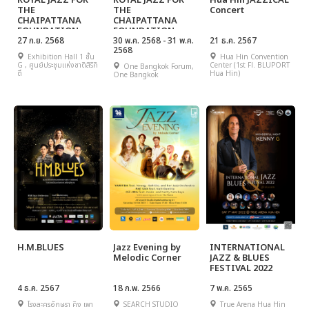
ROYAL JAZZ FOR
ROYAL JAZZ FOR
Hua Hin JAZZICAL
THE
THE
Concert
CHAIPATTANA
CHAIPATTANA
FOUNDATION
FOUNDATION
VOLUME 2
27 ก.ย. 2568
30 พ.ค. 2568 - 31 พ.ค.
21 ธ.ค. 2567
2568
Exhibition Hall 1 ชั้น
Hua Hin Convention
G , ศูนย์ประชุมแห่งชาติสิริกิ
Center (1st Fl. BLUPORT
One Bangkok Forum,
ติ์
Hua Hin)
One Bangkok
H.M.BLUES
Jazz Evening by
INTERNATIONAL
Melodic Corner
JAZZ & BLUES
FESTIVAL 2022
4 ธ.ค. 2567
18 ก.พ. 2566
7 พ.ค. 2565
โรงละครอักษรา คิง เพา
SEARCH STUDIO
True Arena Hua Hin