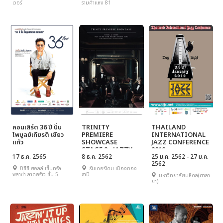
เวอร์
รามคำแหง 81
คอนเสิร์ต 36 ปี ปั่น
TRINITY
THAILAND
ไพบูลย์เกียรติ เขียว
PREMIERE
INTERNATIONAL
แก้ว
SHOWCASE
JAZZ CONFERENCE
STAGE 2 - JAZZY :
2019
17 ธ.ค. 2565
FLY INTO THE
8 ธ.ค. 2562
25 ม.ค. 2562 - 27 ม.ค.
2562
NIGHT WITH YOU
บีซีซี ฮอลล์ เซ็นทรัล
ธันเดอร์โดม เมืองทอง
พลาซ่า ลาดพร้าว ชั้น 5
ธานี
มหาวิทยาลัยมหิดล(ศาลา
ยา)