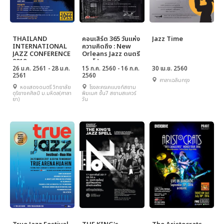
THAILAND
คอนเสิร์ต 365 วันแห่ง
Jazz Time
INTERNATIONAL
ความคิดถึง : New
JAZZ CONFERENCE
Orleans Jazz ดนตรี
2018
ทรงโปรด
26 ม.ค. 2561 - 28 ม.ค.
15 ก.ค. 2560 - 16 ก.ค.
30 เม.ย. 2560
2561
2560
ศาลาเฉลิมกรุง
หอแสดงดนตรี วิทยาลัย
โรงละครเคแบงก์สยาม
ดุริยางคศิลป์ ม.มหิดล(ศาลา
พิฆเนศ ชั้น7 สยามสแควร์
ยา)
วัน