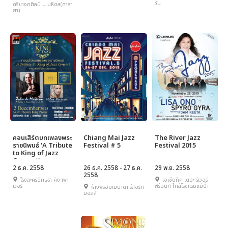
วัน
ดุริยางคศิลป์ ม.มหิดล(ศาลา
ยา)
คอนเสิร์ตบทเพลงพระ
Chiang Mai Jazz
The River Jazz
ราชนิพนธ์ 'A Tribute
Festival # 5
Festival 2015
to King of Jazz
Concert'
2 ธ.ค. 2558
26 ธ.ค. 2558 - 27 ธ.ค.
29 พ.ย. 2558
2558
โรงละครอักษรา คิง เพา
เอเชียทีค เดอะ ริเวอร์
เวอร์
ฟร้อนท์ ใกล้โรงแรมแม่น้ำ
ห้างพรอมเมนาดา รีสอร์ท
มอลล์