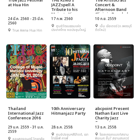
True Jazz Festival
THE KING's
The Aristocrats
at Hua Hin
JAZZspell A
Concert &
Tribute to his
Afternoon Band
Majesty King
Clinic in Bangkok
24 มี.ค. 2560 - 25 มี.ค.
Bhumibol
17 ก.พ. 2560
2016 Super Group
10 ก.ย. 2559
2560
Adulyadej's
of Jazz Fusion
ศูนย์วัฒนธรรมแห่ง
เอ็ม เธียเตอร์ (ถ.เพชรบุรี
Magical
ประเทศไทย หอประชุมใหญ่
ตัดใหม่)
True Arena Hua Hin
Compositions
Thailand
10th Anniversary
abcpoint Present
International Jazz
Hitmanjazz Party
Nathan East Live
Conference 2016
Charity Jazz
Concert
29 ม.ค. 2559 - 31 ม.ค.
28 ธ.ค. 2558
13 ธ.ค. 2558
2559
ศูนย์ประชุมฯสิริกิตต์, เรท
โรงละครเคแบงก์สยาม
โทรไลฟ์ คาเฟ่
พิฆเนศ ชั้น7 สยามสแควร์
หอแสดงดนตรี วิทยาลัย