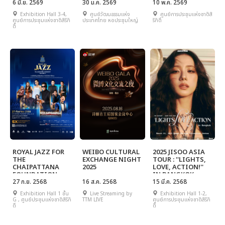
6 มิ.ย. 2569
Queen Mother
30 ม.ค. 2569
10 พ.ค. 2569
Exhibition Hall 3-4,
ศูนย์วัฒนธรรมแห่ง
ศูนย์การประชุมแห่งชาติสิ
ศูนย์การประชุมแห่งชาติสิริกิ
ประเทศไทย หอประชุมใหญ่
ริกิติ์
ติ์
ROYAL JAZZ FOR
WEIBO CULTURAL
2025 JISOO ASIA
THE
EXCHANGE NIGHT
TOUR : ''LIGHTS,
CHAIPATTANA
2025
LOVE, ACTION!''
FOUNDATION
IN BANGKOK
VOLUME 2
27 ก.ย. 2568
16 ส.ค. 2568
15 มี.ค. 2568
Exhibition Hall 1 ชั้น
Live Streaming by
Exhibition Hall 1-2,
G , ศูนย์ประชุมแห่งชาติสิริกิ
TTM LIVE
ศูนย์การประชุมแห่งชาติสิริกิ
ติ์
ติ์