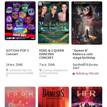
GOTCHA POP 3
KING & 2 QUEEN
''Queen B''
Concert
DANCING
Rebecca solo
CONCERT
stage birthday
concert
24 พ.ค. 2568
7 เม.ย. 2568
วันอาทิตย์ที่ 8 ธันวาคม
2567
Exhibition Hall 3-4,
หอประชุมมหิดลสิทธาคาร
ศูนย์การประชุมแห่งชาติสิริกิ
มหาวิทยาลัยมหิดล
RERUN by TTM LIVE
ติ์
ศาลายา