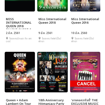
MISS
Miss International
Miss International
INTERNATIONAL
Queen 2018
Queen 2016
QUEEN 2018
TALENT QUEST &
NATIONAL
2 มี.ค. 2561
9 มี.ค. 2561
10 มี.ค. 2560
COSTUMES
โรงละครอักษรา คิง เพา
โรงละคร ทิฟฟานี่โชว์
โรงละคร ทิฟฟานี่โชว์
PRESENTATION
เวอร์
พัทยา
พัทยา
PRESENTED BY
KRUNGTHAI-AXA
LIFE
Queen + Adam
10th Anniversary
'บางกอกวาไรตี้' THE
Lambert On Tour
Hitmanjazz Party
EXCLUSIVE MUSIC