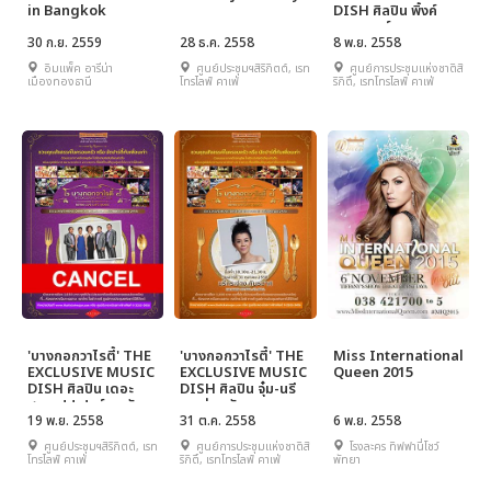
in Bangkok
DISH ศิลปิน พิ้งค์
แพนเตอร์
30 ก.ย. 2559
28 ธ.ค. 2558
8 พ.ย. 2558
อิมแพ็ค อารีน่า
ศูนย์ประชุมฯสิริกิตต์, เรท
ศูนย์การประชุมแห่งชาติสิ
เมืองทองธานี
โทรไลฟ์ คาเฟ่
ริกิติ์, เรทโทรไลฟ์ คาเฟ่
'บางกอกวาไรตี้' THE
'บางกอกวาไรตี้' THE
Miss International
EXCLUSIVE MUSIC
EXCLUSIVE MUSIC
Queen 2015
DISH ศิลปิน เดอะ
DISH ศิลปิน จุ๋ม-นรี
ฮอทเปปเปอร์ คอรัส
กระจ่าง คันธมาศ
19 พ.ย. 2558
31 ต.ค. 2558
6 พ.ย. 2558
ศูนย์ประชุมฯสิริกิตต์, เรท
ศูนย์การประชุมแห่งชาติสิ
โรงละคร ทิฟฟานี่โชว์
โทรไลฟ์ คาเฟ่
ริกิติ์, เรทโทรไลฟ์ คาเฟ่
พัทยา