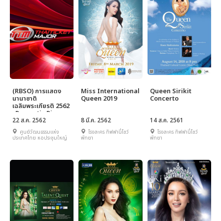
(RBSO) การแสดง
Miss International
Queen Sirikit
นานาชาติ
Queen 2019
Concerto
เฉลิมพระเกียรติ 2562
: Romantic Piano
Celebration for
22 ส.ค. 2562
8 มี.ค. 2562
14 ส.ค. 2561
the Queen Mother
ศูนย์วัฒนธรรมแห่ง
โรงละคร ทิฟฟานี่โชว์
โรงละคร ทิฟฟานี่โชว์
ประเทศไทย หอประชุมใหญ่
พัทยา
พัทยา