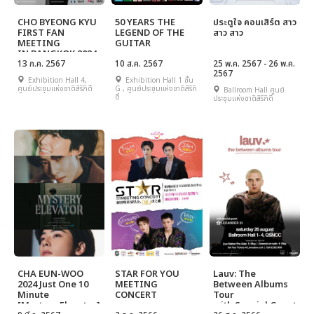
CHO BYEONG KYU
50 YEARS THE
ประตูใจ คอนเสิร์ต สาว
FIRST FAN
LEGEND OF THE
สาว สาว
MEETING
GUITAR
IN BANGKOK 2024 :
ENCOUNTER IN
13 ก.ค. 2567
10 ส.ค. 2567
25 พ.ค. 2567 - 26 พ.ค.
2567
BANGKOK
Exhibition Hall 4,
Exhibition Hall 1 ชั้น
ศูนย์ประชุมแห่งชาติสิริกิติ์
G , ศูนย์ประชุมแห่งชาติสิริกิ
Ballroom Hall ศูนย์
ติ์
ประชุมแห่งชาติสิริกิติ์
CHA EUN-WOO
STAR FOR YOU
Lauv: The
2024 Just One 10
MEETING
Between Albums
Minute
CONCERT
Tour
[Mystery Elevator]
with Special Guest