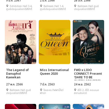
in Bangkok
9 มี.ค. 2567
2 ธ.ค. 2566
Alexander 23
26 ส.ค. 2566
Exhibition Hall 3-4,
Ballroom Hall 1-4,
Ballroom Hall ศูนย์
ศูนย์ประชุมแห่งชาติสิริกิติ์
ศูนย์ประชุมแห่งชาติสิริกิติ์
ประชุมแห่งชาติสิริกิติ์
The Legend of
Miss International
FWD x LIDO
Danuphol
Queen 2020
CONNECT Present
Kaewkan
'DARE TO BE
QUEEN CONCERT'
27 พ.ค. 2566
7 มี.ค. 2563
24 พ.ย. 2562
Ballroom Hall ศูนย์
โรงละคร ทิฟฟานี่โชว์
ลิโด้ 2, ลิโด้ คอนเนค
ประชุมแห่งชาติสิริกิติ์
พัทยา
สยามสแควร์‬