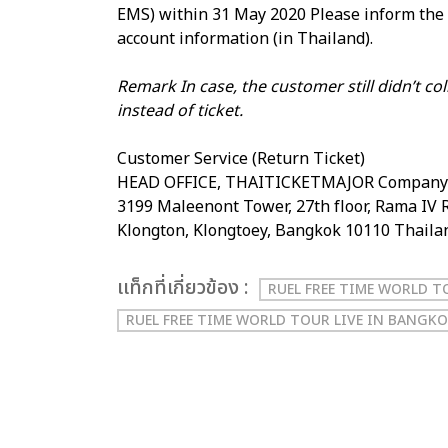
EMS) within 31 May 2020 Please inform th
account information (in Thailand).
Remark In case, the customer still didn’t col
instead of ticket.
Customer Service (Return Ticket)
HEAD OFFICE, THAITICKETMAJOR Company 
3199 Maleenont Tower, 27th floor, Rama IV R
Klongton, Klongtoey, Bangkok 10110 Thaila
เเท็กที่เกี่ยวข้อง :
RUEL FREE TIME WORLD TO
RUEL FREE TIME WORLD TOUR LIVE IN BANGKO