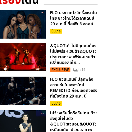
เรื่อง
เด่น
FLO ประกาศโชว์ครั้งแรกใน
ไทย ชาวไทยได้เวลาแดนซ์
29 ส.ค.นี้ ที่สเฟียร์ ฮอลล์
บันเทิง
&QUOT;ถ้าไม่มีทุกคนก็คง
ไม่มีเพิร์ธ-แซนต้า&QUOT;
ประมวลภาพ เพิร์ธ-แซนต้า
เปลี่ยนฮอลล์ให...
EXCLUSIVE
: 34
FLO ชวนแดนซ์ ปลุกพลัง
สาวแซ่บในเพลงใหม่
REMEDIED ก่อนเจอตัวจริง
ที่เมืองไทย 29 ส.ค. นี้
บันเทิง
ไม่ว่าจะวันนี้หรือวันไหน ก็จะ
ยังภูมิใจในตัว
&QUOT;แจบอม&QUOT;
เหมือนเดิม! ประมวลภาพ