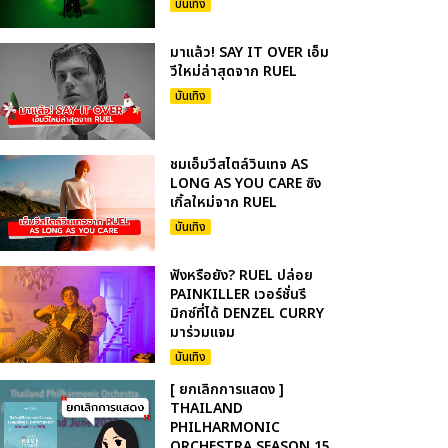
บันเทิง
มาแล้ว! SAY IT OVER เอ็ม
วีใหม่ล่าสุดจาก RUEL
บันเทิง
ชมเอ็มวีสไตล์วินเทจ AS
LONG AS YOU CARE ซิง
เกิ้ลใหม่จาก RUEL
บันเทิง
ฟังหรือยัง? RUEL ปล่อย
PAINKILLER เวอร์ชั่นรี
มิกซ์ที่ได้ DENZEL CURRY
มาร่วมแจม
บันเทิง
[ ยกเลิกการแสดง ]
THAILAND
PHILHARMONIC
ORCHESTRA SEASON 15