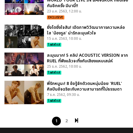
WORLD TOUR LIVE IN BANGKOK ก่อนเจอ
กันอีกครั้ง มีนานี้!!
23 ม.ค. 2563, 12:00 น.
EXCLUSIVE
ยิ่งโตยิ่งใจสัน! เปิดภาพวิวัฒนาการความหล่อ
ใส 'น้องรูล' น่ารักละมุนหัวใจ
15 ม.ค. 2563, 10:00 น.
ไลฟ์สไตล์
ละมุนมาก! 5 คลิป ACOUSTIC VERSION จาก
RUEL ที่ฟังแล้วจะทึ่งกับเสียงแหบเสน่ห์
25 ธ.ค. 2562, 10:00 น.
ไลฟ์สไตล์
พี่รักหนูนะ! 8 ข้อรู้จักตัวตนหนุ่มน้อย 'RUEL'
ศิลปินอัจฉริยะกับความสามารถที่ไม่ธรรมดา
7 ธ.ค. 2562, 09:30 น.
ไลฟ์สไตล์
1
2