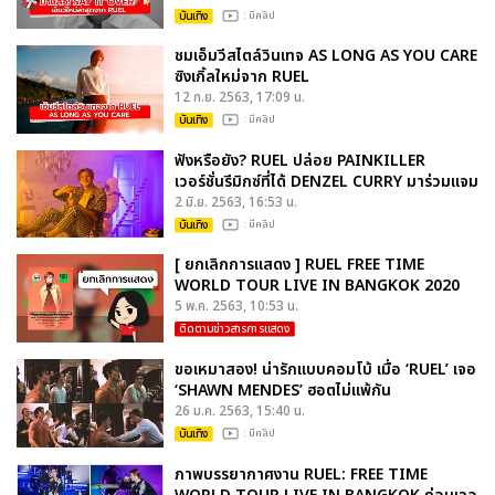
บันเทิง
: มีคลิป
ชมเอ็มวีสไตล์วินเทจ AS LONG AS YOU CARE
ซิงเกิ้ลใหม่จาก RUEL
12 ก.ย. 2563, 17:09 น.
บันเทิง
: มีคลิป
ฟังหรือยัง? RUEL ปล่อย PAINKILLER
เวอร์ชั่นรีมิกซ์ที่ได้ DENZEL CURRY มาร่วมแจม
2 มิ.ย. 2563, 16:53 น.
บันเทิง
: มีคลิป
[ ยกเลิกการแสดง ] RUEL FREE TIME
WORLD TOUR LIVE IN BANGKOK 2020
5 พ.ค. 2563, 10:53 น.
ติดตามข่าวสารการแสดง
ขอเหมาสอง! น่ารักแบบคอมโบ้ เมื่อ ‘RUEL’ เจอ
‘SHAWN MENDES’ ฮอตไม่แพ้กัน
26 ม.ค. 2563, 15:40 น.
บันเทิง
: มีคลิป
ภาพบรรยากาศงาน RUEL: FREE TIME