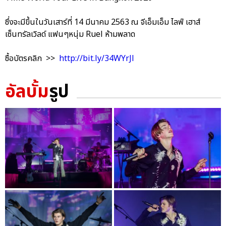
ซึ่งจะมีขึ้นในวันเสาร์ที่ 14 มีนาคม 2563 ณ จีเอ็มเอ็ม ไลฟ์ เฮาส์
เซ็นทรัลเวิลด์ แฟนๆหนุ่ม Ruel ห้ามพลาด
ซื้อบัตรคลิก >>
http://bit.ly/34WYrJl
อัลบั้ม
รูป