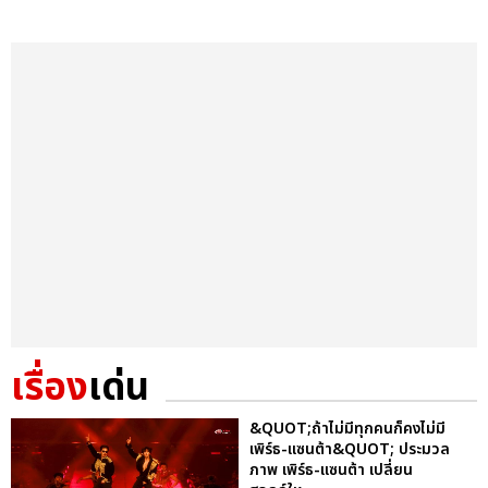
เรื่อง
เด่น
&QUOT;ถ้าไม่มีทุกคนก็คงไม่มี
เพิร์ธ-แซนต้า&QUOT; ประมวล
ภาพ เพิร์ธ-แซนต้า เปลี่ยน