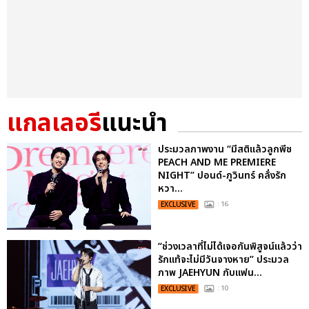
แกลเลอรี
แนะนำ
ประมวลภาพงาน “มีสติแล้วลูกพีช
PEACH AND ME PREMIERE
NIGHT” ปอนด์-ภูวินทร์ คลั่งรัก
หวา...
EXCLUSIVE
: 16
“ช่วงเวลาที่ไม่ได้เจอกันพิสูจน์แล้วว่า
รักแท้จะไม่มีวันจางหาย” ประมวล
ภาพ JAEHYUN กับแฟน...
EXCLUSIVE
: 10