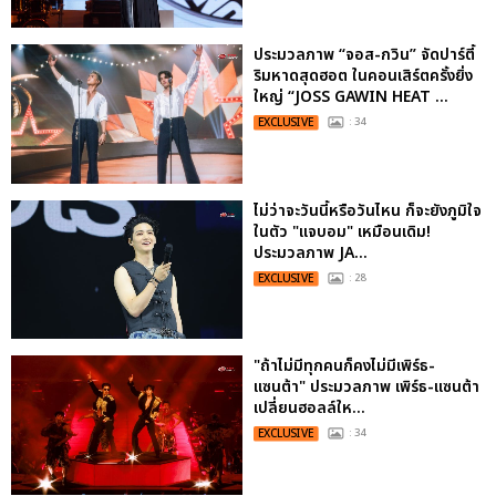
ประมวลภาพ “จอส-กวิน” จัดปาร์ตี้
ริมหาดสุดฮอต ในคอนเสิร์ตครั้งยิ่ง
ใหญ่ “JOSS GAWIN HEAT ...
EXCLUSIVE
: 34
ไม่ว่าจะวันนี้หรือวันไหน ก็จะยังภูมิใจ
ในตัว "แจบอม" เหมือนเดิม!
ประมวลภาพ JA...
EXCLUSIVE
: 28
"ถ้าไม่มีทุกคนก็คงไม่มีเพิร์ธ-
แซนต้า" ประมวลภาพ เพิร์ธ-แซนต้า
เปลี่ยนฮอลล์ให...
EXCLUSIVE
: 34