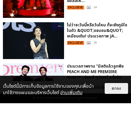
ฮอลล์ให...
EXCLUSIVE
: 34
ไม่ว่าจะวันนี้หรือวันไหน ก็จะยังภูมิใจ
ในตัว &QUOT;แจบอม&QUOT;
เหมือนเดิม! ประมวลภาพ JA...
EXCLUSIVE
: 28
ประมวลภาพงาน “มีสติแล้วลูกพีช
PEACH AND ME PREMIERE
NIGHT” ปอนด์-ภูวินทร์ คลั่งรัก
หวา...
เว็บไซต์นี้มีการเก็บข้อมูลการใช้งานของคุณเพื่อนำ
เกี่ยวกับเรา
ติดต่อลงโฆษณา
ติดต่อเรา
ตกลง
EXCLUSIVE
: 16
มาใช้วางแผนและบริหารเว็บไซต์
อ่านเพิ่มเติม
© 2026
THAITICKETMAJOR
All Rights Reserved.
เคมีดี มวลสนุก! ประมวลภาพ “ดิว-
ธี” เปิดตัวซีรีส์ “MR.KILL มังงะสั่ง
ตาย” ในงาน “MR.KILL...
EXCLUSIVE
: 14