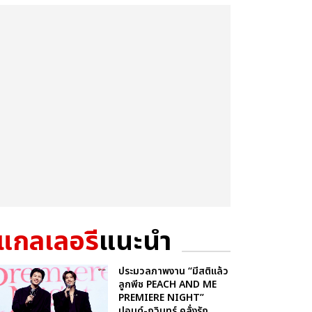
แกลเลอรี
แนะนำ
ประมวลภาพงาน “มีสติแล้ว
ลูกพีช PEACH AND ME
PREMIERE NIGHT”
ปอนด์-ภูวินทร์ คลั่งรัก