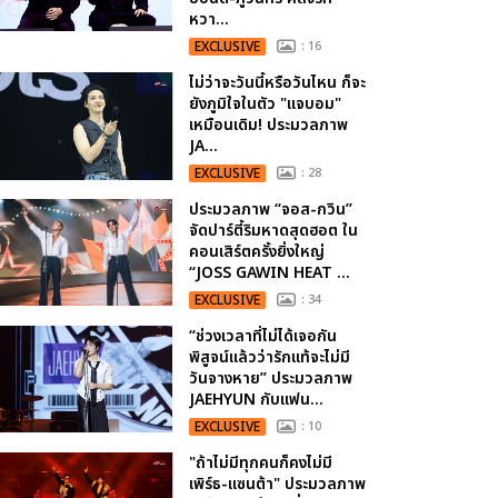
หวา...
EXCLUSIVE
: 16
ไม่ว่าจะวันนี้หรือวันไหน ก็จะ
ยังภูมิใจในตัว "แจบอม"
เหมือนเดิม! ประมวลภาพ
JA...
EXCLUSIVE
: 28
ประมวลภาพ “จอส-กวิน”
จัดปาร์ตี้ริมหาดสุดฮอต ใน
คอนเสิร์ตครั้งยิ่งใหญ่
“JOSS GAWIN HEAT ...
EXCLUSIVE
: 34
“ช่วงเวลาที่ไม่ได้เจอกัน
พิสูจน์แล้วว่ารักแท้จะไม่มี
วันจางหาย” ประมวลภาพ
JAEHYUN กับแฟน...
EXCLUSIVE
: 10
"ถ้าไม่มีทุกคนก็คงไม่มี
เพิร์ธ-แซนต้า" ประมวลภาพ