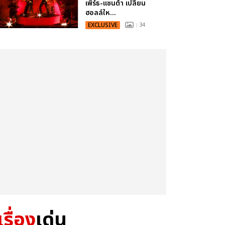
เพิร์ธ-แซนต้า เปลี่ยน
ฮอลล์ให...
EXCLUSIVE
: 34
เรื่อง
เด่น