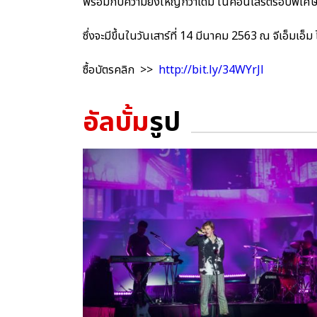
พร้อมกับความยิ่งใหญ่กว่าเดิม ในคอนเสิร์ตรอบพ
ซึ่งจะมีขึ้นในวันเสาร์ที่ 14 มีนาคม 2563 ณ จีเอ็มเอ็
ซื้อบัตรคลิก >>
http://bit.ly/34WYrJl
อัลบั้ม
รูป