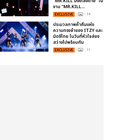
“MR.KILL มังงะสั่งตาย” ใน
งาน “MR.KILL...
EXCLUSIVE
: 14
ประมวลภาพค่ำคืนแห่ง
ความทรงจำของ ITZY และ
มิดจีไทย ในวันที่หัวใจส่อง
สว่างไปพร้อมกัน
EXCLUSIVE
: 11