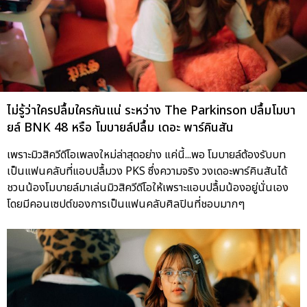
ไม่รู้ว่าใครปลื้มใครกันแน่ ระหว่าง The Parkinson ปลื้มโมบา
ยล์ BNK 48 หรือ โมบายล์ปลื้ม เดอะ พาร์คินสัน
เพราะมิวสิควีดีโอเพลงใหม่ล่าสุดอย่าง แค่นี้...พอ โมบายล์ต้องรับบท
เป็นแฟนคลับที่แอบปลื้มวง PKS ซึ่งความจริง วงเดอะพาร์คินสันได้
ชวนน้องโมบายล์มาเล่นมิวสิควีดีโอให้เพราะแอบปลื้มน้องอยู่นั่นเอง
โดยมีคอนเซปต์ของการเป็นแฟนคลับศิลปินที่ชอบมากๆ