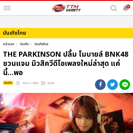
N
บันเทิงไทย
หน้าแรก
บันเทิง
บันเทิงไทย
THE PARKINSON ปลื้ม โมบายล์ BNK48
ชวนแจม มิวสิควีดีโอเพลงใหม่ล่าสุด แค่
นี้…พอ
บันเทิง
: 24 มิ.ย. 2562
: มีคลิป