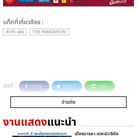
เเท็กที่เกี่ยวข้อง :
คำภีร์ เฟส
THE PARKINSON
แชร์ :
SHARE
TWEET
LINE
อ่านต่อ
งานแสดง
แนะนำ
เมืองมารยา เดอะมิวสิคัล