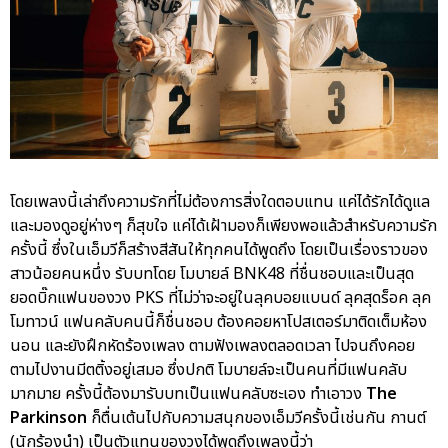
โดยเพลงนี้เล่าถึงความรักที่ไม่ต้องการสิ่งใดตอบแทน แค่ได้รักได้ดูแล
และมองดูอยู่ห่างๆ ก็สุขใจ แค่ได้เฝ้ามองก็เพียงพอแล้วสำหรับความรัก
ครั้งนี้ ซึ่งในเอ็มวีก็สร้างสีสันให้ทุกคนได้พูดถึง โดยเป็นเรื่องราวของ
สาวน้อยคนหนึ่ง รับบทโดย โมบายล์ BNK48 ที่ชื่นชอบและเป็นสุด
ยอดบิ๊กแฟนของวง PKS ที่ไม่ว่าจะอยู่ในลุคบอยแบนด์ ลุคสุดร็อค ลุค
โมทาวน์ แฟนคลับคนนี้ก็ชื่นชอบ ต้องคอยหาโปสเตอร์มาติดเต็มห้อง
นอน และยังฝึกหัดร้องเพลง ตามฟังเพลงตลอดเวลา ไปจนถึงคอย
ตามไปงานมีตติ้งอยู่เสมอ ซึ่งปกติ โมบายล์จะเป็นคนที่มีแฟนคลับ
มากมาย ครั้งนี้ต้องมารับบทเป็นแฟนคลับซะเอง ทำเอาวง
The
Parkinson
ก็ตื่นเต้นไปกับความสนุกของเอ็มวีครั้งนี้เช่นกัน กานต์
(นักร้องนำ) เป็นตัวแทนของวงได้พูดถึงเพลงนี้ว่า