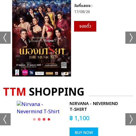
วันที่แสดง :
17/08/26
จองตั๋ว
TTM
SHOPPING
ON
NIRVANA - NEVERMIND
T-SHIRT
฿
1,100
BUY NOW