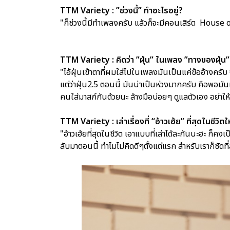
TTM Variety : ”ช่วงนี้” ทำอะไรอยู่?
"ก็ช่วงนี้มีทำเพลงครับ แล้วก็จะมีคอนเสิร์ต House
TTM Variety : คิดว่า ”ฝุ่น” ในเพลง ”ทางของฝุ่น” 
"ไอ้ฝุ่นเข้าตาที่ผมใส่ไปในเพลงมันเป็นแค่ข้ออ้างครับ 
แต่ว่าฝุ่น2.5 ตอนนี้ มันน่าเป็นห่วงมากครับ คือพอมั
คนใส่มาสก์กันด้วยนะ ล้างมือบ่อยๆ ดูแลตัวเอง อย่าให
TTM Variety : เล่าเรื่องที่ “อ้าวเฮ้ย” ที่สุดในชีวิต
"อ้าวเฮ้ยที่สุดในชีวิต เอาแบบที่เล่าได้ละกันนะฮะ ก็คง
ลับมาตอนนี้ ทำไมไม่คิดดีๆตั้งแต่แรก สำหรับเราก็ชัดท