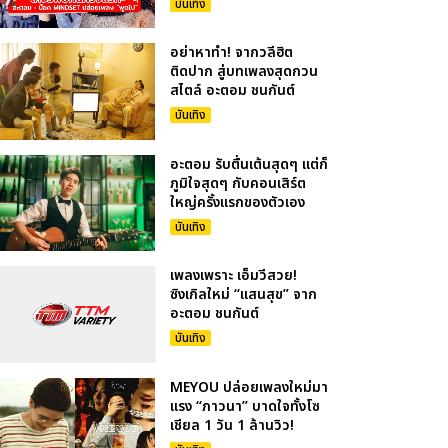
บันเทิง
อย่าหาทำ! จากวลีฮิต
ติดปาก สู่บทเพลงสุดกวน
สไตล์ อะตอม ชนกันต์
บันเทิง
อะตอม รับตื่นเต้นสุดๆ แต่ก็
ภูมิใจสุดๆ กับคอนเสิร์ต
ใหญ่ครั้งแรกของตัวเอง
บันเทิง
เพลงเพราะ เอ็มวีสวย!
ซิงเกิลใหม่ “แสนสุข” จาก
อะตอม ชนกันต์
บันเทิง
MEYOU ปล่อยเพลงใหม่มา
แรง “ภาวนา” บาดใจทั้งโซ
เชียล 1 วัน 1 ล้านวิว!