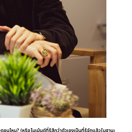
อนไหน? (หรือโมเม้นต์ที่รู้สึกว่าตัวเองเป็นที่รู้จักแล้วในฐานะ