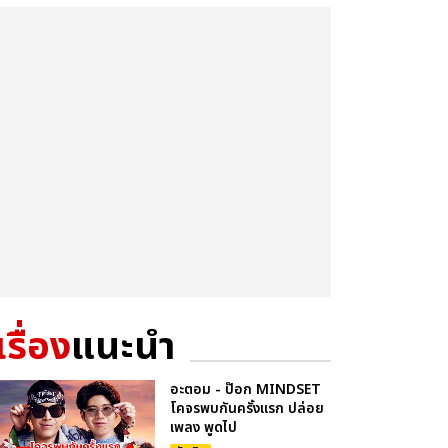
เรื่อง
แนะนำ
อะตอม - ป๊อก MINDSET
โคจรพบกันครั้งแรก ปล่อย
เพลง พูดไป