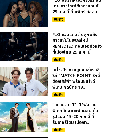
FLO ประกาศโชว์ครั้งแรกใน
ไทย ชาวไทยได้เวลาแดนซ์
29 ส.ค.นี้ ที่สเฟียร์ ฮอลล์
บันเทิง
FLO ชวนแดนซ์ ปลุกพลัง
สาวแซ่บในเพลงใหม่
REMEDIED ก่อนเจอตัวจริง
ที่เมืองไทย 29 ส.ค. นี้
บันเทิง
เตโช-ปิง ชวนดูแมตซ์แรกซี
รีส์ “MATCH POINT รักนี้
ต้องเสิร์ฟ” พร้อมชมโชว์
พิเศษ กดบัตร 19...
บันเทิง
“สกาย-นานิ” เสิร์ฟความ
พิเศษกับงานแฟนคอนเต็ม
รูปแบบ 19-20 ก.ย.นี้ ที่
ธันเดอร์โดม เมืองท...
บันเทิง