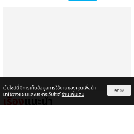
เว็บไซต์นี้มีการเก็บข้อมูลการใช้งานของคุณเพื่อนำ
ตกลง
มาใช้วางแผนและบริหารเว็บไซต์
อ่านเพิ่มเติม
เรื่อง
แนะนำ
MAROON 5 ประกาศคอนเสิร์ตครั้ง
ใหม่ พร้อมเจอแฟนชาวไทยอีกครั้ง
ใน 9 กุมภาพันธ์ 2570 ที่อิม...
บันเทิง