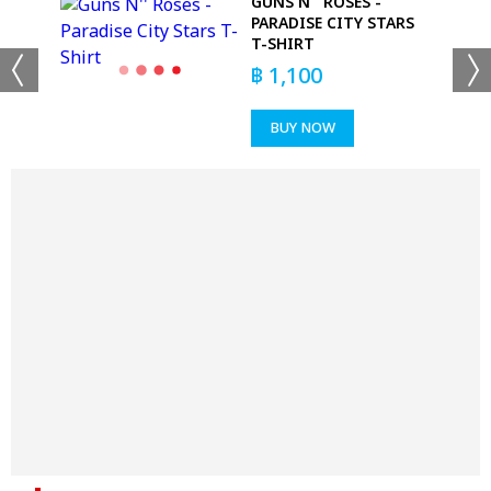
S -
GUNS N'' ROSES -
VY)
PARADISE CITY STARS
T-SHIRT
฿
1,100
BUY NOW