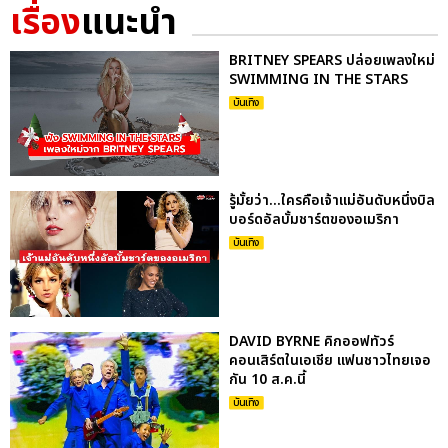
เรื่อง
แนะนำ
BRITNEY SPEARS ปล่อยเพลงใหม่
SWIMMING IN THE STARS
บันเทิง
รู้มั้ยว่า...ใครคือเจ้าแม่อันดับหนึ่งบิล
บอร์ดอัลบั้มชาร์ตของอเมริกา
บันเทิง
DAVID BYRNE คิกออฟทัวร์
คอนเสิร์ตในเอเชีย แฟนชาวไทยเจอ
กัน 10 ส.ค.นี้
บันเทิง