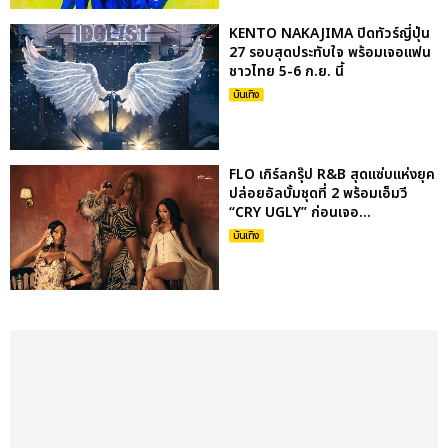
KENTO NAKAJIMA ปิดทัวร์ญี่ปุ่น
27 รอบสุดประทับใจ พร้อมเจอแฟน
ชาวไทย 5-6 ก.ย. นี้
บันเทิง
FLO เกิร์ลกรุ๊ป R&B สุดแซ่บแห่งยุค
ปล่อยอัลบั้มชุดที่ 2 พร้อมเอ็มวี
“CRY UGLY” ก่อนเจอ...
บันเทิง