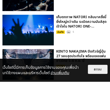
เก็บตกภาพ NATORI กลับมาครั้งนี้
ยิ่งใหญ่กว่าเดิม ระเบิดความมันส์สุด
เร้าใจใน NATORI ONE-...
บันเทิง
: 5
KENTO NAKAJIMA ปิดทัวร์ญี่ปุ่น
27 รอบสุดประทับใจ พร้อมเจอแฟน
ชาวไทย 5-6 ก.ย. นี้
เว็บไซต์นี้มีการเก็บข้อมูลการใช้งานของคุณเพื่อนำ
บันเทิง
ตกลง
มาใช้วางแผนและบริหารเว็บไซต์
อ่านเพิ่มเติม
เตโช-ปิง ชวนดูแมตซ์แรกซีรีส์
“MATCH POINT รักนี้ต้องเสิร์ฟ”
พร้อมชมโชว์พิเศษ กดบัตร 19...
บันเทิง