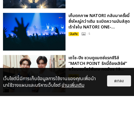
เก็บตกภาพ NATORI กลับมาครั้งนี้
ยิ่งใหญ่กว่าเดิม ระเบิดความมันส์สุด
เร้าใจใน NATORI ONE-...
บันเทิง
: 5
เตโช-ปิง ชวนดูแมตซ์แรกซีรีส์
“MATCH POINT รักนี้ต้องเสิร์ฟ”
พร้อมชมโชว์พิเศษ กดบัตร 19...
บันเทิง
เว็บไซต์นี้มีการเก็บข้อมูลการใช้งานของคุณเพื่อนำ
ตกลง
มาใช้วางแผนและบริหารเว็บไซต์
อ่านเพิ่มเติม