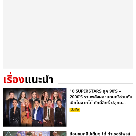
เรื่อง
แนะนำ
10 SUPERSTARS ยุค 90’S –
2000’S รวมพลังผสานดนตรีร่วมกับ
เปียโนจากโต๋ ศักดิ์สิทธิ์ ปลุกต...
บันเทิง
ย้อนชมคลิปเต็มๆ โต๋ ทำเซอร์ไพรส์