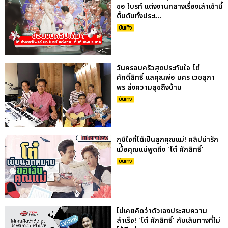
ขอ ไบรท์ แต่งงานกลางเรื่องเล่าเช้านี้
ตื้นตันทั้งประเ...
บันเทิง
วันครอบครัวสุดประทับใจ โต๋
ศักดิ์สิทธิ์ แลคุณพ่อ นคร เวชสุภา
พร ส่งความสุขถึงบ้าน
บันเทิง
ภูมิใจที่ได้เป็นลูกคุณแม่! คลิปน่ารัก
เมื่อคุณแม่พูดถึง 'โต๋ ศักสิทธิ์'
บันเทิง
ไม่เคยคิดว่าตัวเองประสบความ
สำเร็จ! 'โต๋ ศักสิทธิ์' กับเส้นทางที่ไม่