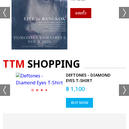
จองตั๋ว
TTM
SHOPPING
E
DEFTONES - DIAMOND
EYES T-SHIRT
฿
1,100
BUY NOW