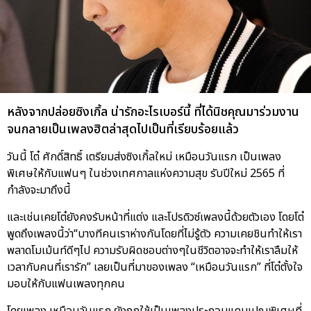
หลังจากปล่อยซิงเกิ้ล น่ารักอะไรเบอร์นี้ ที่ได้นิชคุณมาร่วมงาน
จนกลายเป็นเพลงฮิตล่าสุดไปเป็นที่เรียบร้อยแล้ว
วันนี้ โต๋ ศักดิ์สิทธิ์ เตรียมส่งซิงเกิ้ลใหม่ เหมือนวันแรก เป็นเพลง
พิเศษให้กับแฟนๆ ในช่วงเทศกาลแห่งความสุข รับปีใหม่ 2565 ที่
กำลังจะมาถึงนี้
และเช่นเคยโต๋ยังคงรับหน้าที่แต่ง และโปรดิวซ์เพลงนี้ด้วยตัวเอง โดยโต๋
พูดถึงเพลงนี้ว่า“บางทีคนเราห่างกันโดยที่ไม่รู้ตัว ความเคยชินทำให้เรา
พลาดโมเม้นท์ดีๆไป ความรับผิดชอบต่างๆในชีวิตอาจจะทำให้เราลืมให้
เวลากับคนที่เรารัก” เลยเป็นที่มาของเพลง “เหมือนวันแรก” ที่โต๋ตั้งใจ
มอบให้กับแฟนเพลงทุกคน
โดยเพลง เหมือนวันแรก ยังถูกใช้เป็นเพลงประกอบแคมเปญพิเศษที่