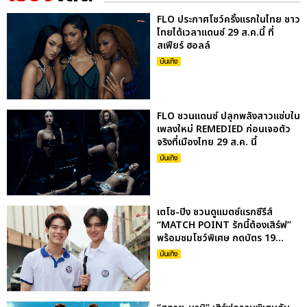
FLO ประกาศโชว์ครั้งแรกในไทย ชาว
ไทยได้เวลาแดนซ์ 29 ส.ค.นี้ ที่
สเฟียร์ ฮอลล์
บันเทิง
FLO ชวนแดนซ์ ปลุกพลังสาวแซ่บใน
เพลงใหม่ REMEDIED ก่อนเจอตัว
จริงที่เมืองไทย 29 ส.ค. นี้
บันเทิง
เตโช-ปิง ชวนดูแมตซ์แรกซีรีส์
“MATCH POINT รักนี้ต้องเสิร์ฟ”
พร้อมชมโชว์พิเศษ กดบัตร 19...
บันเทิง