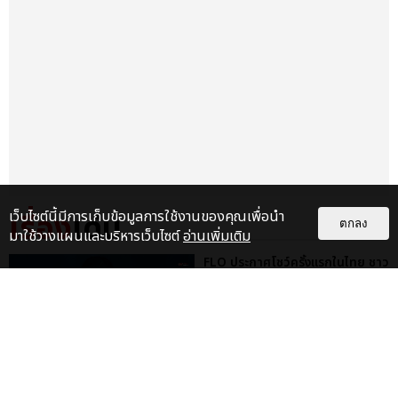
เว็บไซต์นี้มีการเก็บข้อมูลการใช้งานของคุณเพื่อนำ
เรื่อง
เด่น
ตกลง
มาใช้วางแผนและบริหารเว็บไซต์
อ่านเพิ่มเติม
FLO ประกาศโชว์ครั้งแรกในไทย ชาว
ไทยได้เวลาแดนซ์ 29 ส.ค.นี้ ที่
สเฟียร์ ฮอลล์
บันเทิง
KENTO NAKAJIMA ปิดทัวร์ญี่ปุ่น