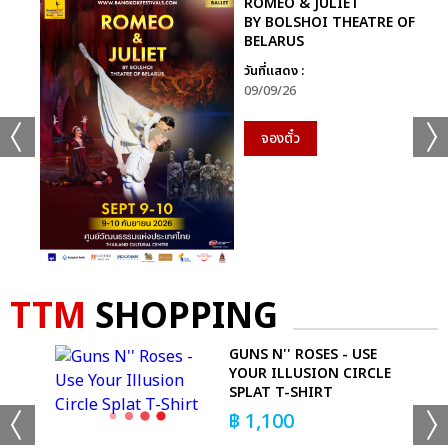
ROMEO & JULIET
BY BOLSHOI THEATRE OF
BELARUS
วันที่แสดง :
09/09/26
จองตั๋ว
TTM
SHOPPING
GUNS N'' ROSES - USE
-
YOUR ILLUSION CIRCLE
SPLAT T-SHIRT
฿
1,100