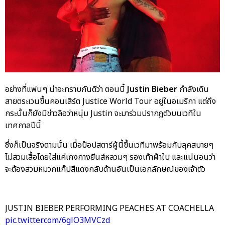
อย่างที่แฟนๆ น่าจะทราบกันดีว่า ตอนนี้
Justin Bieber
กำลังเดิน
สายตระเวนขึ้นคอนเสิร์ต Justice World Tour อยู่ในอเมริกา แต่ถึง
กระนั้นก็ยังมีข่าวลือว่าหนุ่ม Justin จะมาร่วมปรากฎตัวบนเวทีใน
เทศกาลปีนี้
ซึ่งก็เป็นจริงตามนั้น เมื่อป๊อปสตาร์ผู้นี้ขึ้นเวทีมาพร้อมกับลุคสบายๆ
ไม่สวมเสื้อโดยใส่แค่เกงกางยีนส์หลวมๆ รองเท้าผ้าใบ และแน่นอนว่า
จะต้องสวมหมวกแก๊ปสีแดงกลับด้านอันเป็นเอกลักษณ์ของเจ้าตัว
JUSTIN BIEBER PERFORMING PEACHES AT COACHELLA
pic.twitter.com/6glO3MVCzd