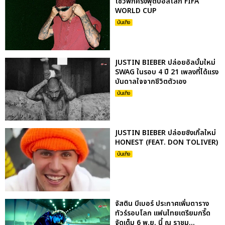
โชว์พักครึ่งฟุตบอลโลก FIFA
WORLD CUP
บันเทิง
JUSTIN BIEBER ปล่อยอัลบั้มใหม่
SWAG ในรอบ 4 ปี 21 เพลงที่ได้แรง
บันดาลใจจากชีวิตตัวเอง
บันเทิง
JUSTIN BIEBER ปล่อยซิงเกิ้ลใหม่
HONEST (FEAT. DON TOLIVER)
บันเทิง
จัสติน บีเบอร์ ประกาศเพิ่มตาราง
ทัวร์รอบโลก แฟนไทยเตรียมกรี๊ด
จัดเต็ม 6 พ.ย. นี้ ณ ราชม...