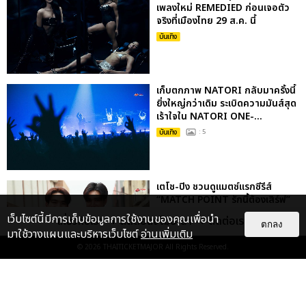
เพลงใหม่ REMEDIED ก่อนเจอตัว
จริงที่เมืองไทย 29 ส.ค. นี้
บันเทิง
เก็บตกภาพ NATORI กลับมาครั้งนี้
ยิ่งใหญ่กว่าเดิม ระเบิดความมันส์สุด
เร้าใจใน NATORI ONE-...
บันเทิง
: 5
เตโช-ปิง ชวนดูแมตซ์แรกซีรีส์
“MATCH POINT รักนี้ต้องเสิร์ฟ”
พร้อมชมโชว์พิเศษ กดบัตร 19...
เว็บไซต์นี้มีการเก็บข้อมูลการใช้งานของคุณเพื่อนำ
เกี่ยวกับเรา
ติดต่อลงโฆษณา
ติดต่อเรา
ตกลง
บันเทิง
มาใช้วางแผนและบริหารเว็บไซต์
อ่านเพิ่มเติม
© 2026
THAITICKETMAJOR
All Rights Reserved.