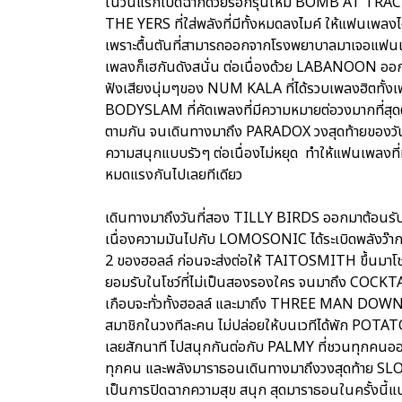
ในวันแรกเปิดฉากด้วยร็อกรุ่นใหม่ BOMB AT TRACK 
THE YERS ที่ใส่พลังที่มีทั้งหมดลงไมค์ ให้แฟนเพลงไ
เพราะตื้นตันที่สามารถออกจากโรงพยาบาลมาเจอแฟนเพล
เพลงก็เฮกันดังสนั่น ต่อเนื่องด้วย LABANOON ออกมา
ฟังเสียงนุ่มๆของ NUM KALA ที่ได้รวบเพลงฮิตทั้งเพ
BODYSLAM ที่คัดเพลงที่มีความหมายต่อวงมากที่สุดต
ตามกัน จนเดินทางมาถึง PARADOX วงสุดท้ายของวันแร
ความสนุกแบบรัวๆ ต่อเนื่องไม่หยุด ทำให้แฟนเพลงที่
หมดแรงกันไปเลยทีเดียว
เดินทางมาถึงวันที่สอง TILLY BIRDS ออกมาต้อนรับ
เนื่องความมันไปกับ LOMOSONIC ได้ระเบิดพลังว๊ากแบ
2 ของฮอลล์ ก่อนจะส่งต่อให้ TAITOSMITH ขึ้นมาโ
ยอมรับในโชว์ที่ไม่เป็นสองรองใคร จนมาถึง COCKTAI
เกือบจะทั่วทั้งฮอลล์ และมาถึง THREE MAN DOWN ได้
สมาชิกในวงทีละคน ไม่ปล่อยให้บนเวทีได้พัก POTATO ร
เลยสักนาที ไปสนุกกันต่อกับ PALMY ที่ชวนทุกคน
ทุกคน และพลังมาราธอนเดินทางมาถึงวงสุดท้าย S
เป็นการปิดฉากความสุข สนุก สุดมาราธอนในครั้งนี้แบ