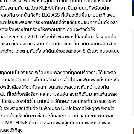
ปลุกพลังแฟนเพลงให้ลุกขึ้นมาโดดด้วยกัน ก่อนจะส่งต่อให้
ด้ร้องตามกัน ต่อด้วย KLEAR ที่แพท ขึ้นมาบนเวทีพร้อมน้ำตา
งทัน จากนั้นถึงคิว BIG ASS ที่เพียงเดินขึ้นมาบนเวที แฟน
ปล่อยเพลงฮิตที่ร้องตามกันได้ตั้งแต่ต้นจนจบ จากนั้นถึงเวลา
ลงเร็วเพลงช้ามาร้องให้ฟังกันสดๆ ก่อนจะส่งต่อให้
ลอดระยะเวลา 20 ปี มาร้องให้แฟนเพลงได้ลุกขึ้นมาร้อง มาเต้น
ก ที่ยังคงมาตราฐานเดิมไม่มีเปลี่ยน ขึ้นเวทีมาสาดเพลง สาด
มาได้กระโดดตามกันตั้งแต่เดินเข้าฮอลล์ตลอด 8 ชั่วโมง จนจบแบบ
ทุกคนเป็นวงแรก พร้อมกับเพลงดังที่ทุกคนร้องตามได้ และต่อ
บสุดเสียงแล้ววิ่งไปปีนอัฒจันทร์ขึ้นไปหาแฟนเพลงถึงที่นั่งชั้น
ชว์พลังเสียงให้ชมกันสดๆ จนแฟนเพลงต่างหันหน้ามองกัน
L ที่โชว์ทั้งพลังร็อก และความอบอุ่น ลงเวทีเดินมาหาแฟนเพลง
เรียบเรียงโชว์ขึ้นมาใหม่ โชว์ทักษะทางดนตรีที่ไม่ธรรมดาของ
ัวเพลงฮิตใส่ไม่ยั้ง ไม่พักเบรก ไม่เปิดโอกาสให้หยุดพักหายใจ
ออกมาเต้นแร้งเต้นกา ก่อนจะก้มลงกราบเวที ขอบคุณแฟนเพลง
LOT MACHINE ขึ้นมากระหน่ำเพลงสุดมันแบบเพลงต่อเพลง
บลงตัวที่สุด