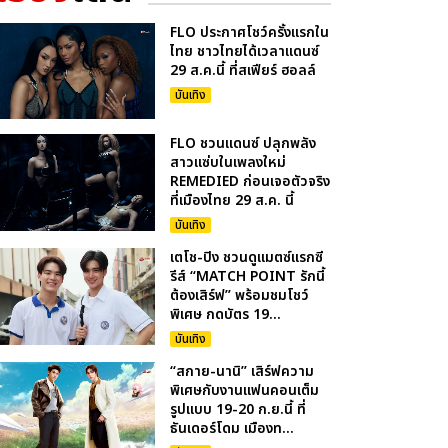
FLO ประกาศโชว์ครั้งแรกใน
ไทย ชาวไทยได้เวลาแดนซ์
29 ส.ค.นี้ ที่สเฟียร์ ฮอลล์
บันเทิง
FLO ชวนแดนซ์ ปลุกพลัง
สาวแซ่บในเพลงใหม่
REMEDIED ก่อนเจอตัวจริง
ที่เมืองไทย 29 ส.ค. นี้
บันเทิง
เตโช-ปิง ชวนดูแมตซ์แรกซี
รีส์ “MATCH POINT รักนี้
ต้องเสิร์ฟ” พร้อมชมโชว์
พิเศษ กดบัตร 19...
บันเทิง
“สกาย-นานิ” เสิร์ฟความ
พิเศษกับงานแฟนคอนเต็ม
รูปแบบ 19-20 ก.ย.นี้ ที่
ธันเดอร์โดม เมืองท...