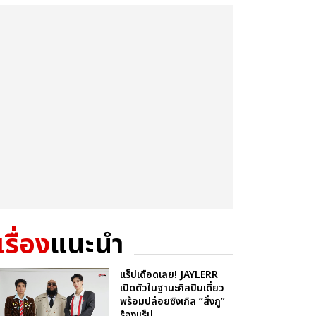
เรื่อง
แนะนำ
แร็ปเดือดเลย! JAYLERR
เปิดตัวในฐานะศิลปินเดี่ยว
พร้อมปล่อยซิงเกิล “สั่งกู”
ร้องแร็ป ...