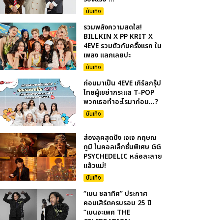
บันเทิง
รวมพลังความสดใส!
BILLKIN X PP KRIT X
4EVE รวมตัวกันครั้งแรก ใน
เพลง แลกเลยปะ
บันเทิง
ก่อนมาเป็น 4EVE เกิร์ลกรุ๊ป
ไทยผู้เขย่ากระแส T-POP
พวกเธอทำอะไรมาก่อน...?
บันเทิง
ส่องลุคสุดปัง เจเจ กฤษณ
ภูมิ ในคอลเล็กชั่นพิเศษ GG
PSYCHEDELIC หล่อละลาย
แล้วแม่!
บันเทิง
“เบน ชลาทิศ” ประกาศ
คอนเสิร์ตครบรอบ 25 ปี
“เบนจะเพศ THE