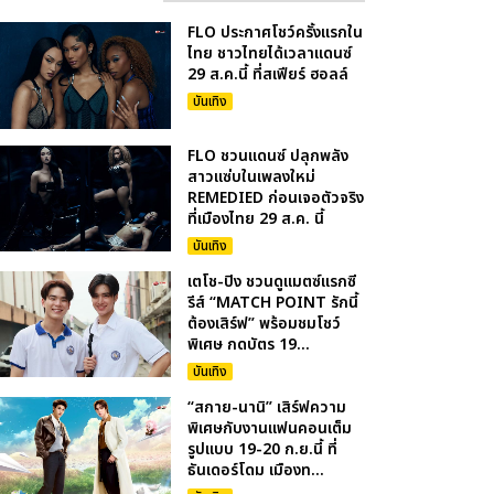
FLO ประกาศโชว์ครั้งแรกใน
ไทย ชาวไทยได้เวลาแดนซ์
29 ส.ค.นี้ ที่สเฟียร์ ฮอลล์
บันเทิง
FLO ชวนแดนซ์ ปลุกพลัง
สาวแซ่บในเพลงใหม่
REMEDIED ก่อนเจอตัวจริง
ที่เมืองไทย 29 ส.ค. นี้
บันเทิง
เตโช-ปิง ชวนดูแมตซ์แรกซี
รีส์ “MATCH POINT รักนี้
ต้องเสิร์ฟ” พร้อมชมโชว์
พิเศษ กดบัตร 19...
บันเทิง
“สกาย-นานิ” เสิร์ฟความ
พิเศษกับงานแฟนคอนเต็ม
รูปแบบ 19-20 ก.ย.นี้ ที่
ธันเดอร์โดม เมืองท...