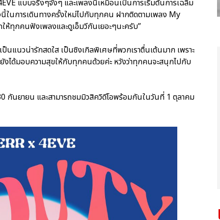
ง 4EVE แบบจริงๆจังๆ และเพลงนี้เหมือนเป็นการเริ่มต้นการเฉลิม
พลงนี้ในการเดินทางครั้งใหม่ไปกับทุกคน ฝากติดตามเพลง My
ให้ทุกคนฟังเพลงและดูเอ็มวีกันเยอะๆนะครับ”
นแนวน่ารักสดใส เป็นซิงเกิลพิเศษที่พวกเราตื่นเต้นมาก เพราะ
ยังได้มอบความสุขให้กับทุกคนด้วยค่ะ หวังว่าทุกคนจะสนุกไปกับ
0 กันยายน และสามารถชมมิวสิควิดีโอพร้อมกันในวันที่ 1 ตุลาคม