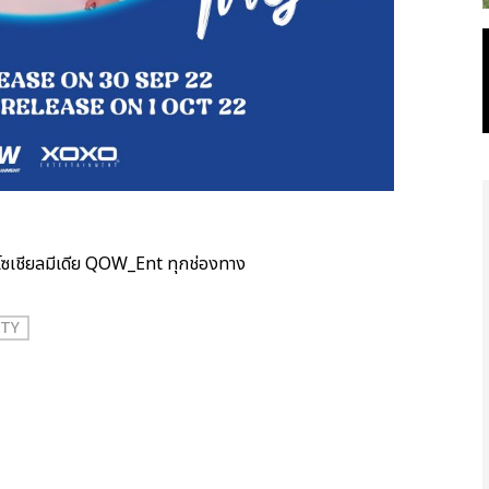
่ โซเชียลมีเดีย QOW_Ent ทุกช่องทาง
UTY