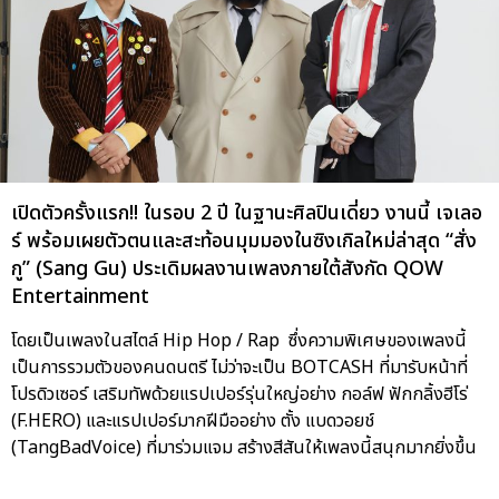
เปิดตัวครั้งแรก!! ในรอบ 2 ปี ในฐานะศิลปินเดี่ยว งานนี้ เจเลอ
ร์ พร้อมเผยตัวตนและสะท้อนมุมมองในซิงเกิลใหม่ล่าสุด “สั่ง
กู” (Sang Gu) ประเดิมผลงานเพลงภายใต้สังกัด QOW
Entertainment
โดยเป็นเพลงในสไตล์ Hip Hop / Rap ซึ่งความพิเศษของเพลงนี้
เป็นการรวมตัวของคนดนตรี ไม่ว่าจะเป็น BOTCASH ที่มารับหน้าที่
โปรดิวเซอร์ เสริมทัพด้วยแรปเปอร์รุ่นใหญ่อย่าง กอล์ฟ ฟักกลิ้งฮีโร่
(F.HERO) และแรปเปอร์มากฝีมืออย่าง ตั้ง แบดวอยช์
(TangBadVoice) ที่มาร่วมแจม สร้างสีสันให้เพลงนี้สนุกมากยิ่งขึ้น