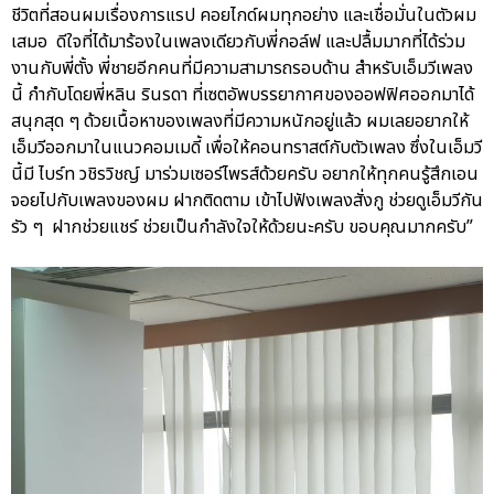
ชีวิตที่สอนผมเรื่องการแรป คอยไกด์ผมทุกอย่าง และเชื่อมั่นในตัวผม
เสมอ ดีใจที่ได้มาร้องในเพลงเดียวกับพี่กอล์ฟ และปลื้มมากที่ได้ร่วม
งานกับพี่ตั้ง พี่ชายอีกคนที่มีความสามารถรอบด้าน สำหรับเอ็มวีเพลง
นี้ กำกับโดยพี่หลิน รินรดา ที่เซตอัพบรรยากาศของออฟฟิศออกมาได้
สนุกสุด ๆ ด้วยเนื้อหาของเพลงที่มีความหนักอยู่แล้ว ผมเลยอยากให้
เอ็มวีออกมาในแนวคอมเมดี้ เพื่อให้คอนทราสต์กับตัวเพลง ซึ่งในเอ็มวี
นี้มี ไบร์ท วชิรวิชญ์ มาร่วมเซอร์ไพรส์ด้วยครับ อยากให้ทุกคนรู้สึกเอน
จอยไปกับเพลงของผม ฝากติดตาม เข้าไปฟังเพลงสั่งกู ช่วยดูเอ็มวีกัน
รัว ๆ ฝากช่วยแชร์ ช่วยเป็นกำลังใจให้ด้วยนะครับ ขอบคุณมากครับ”