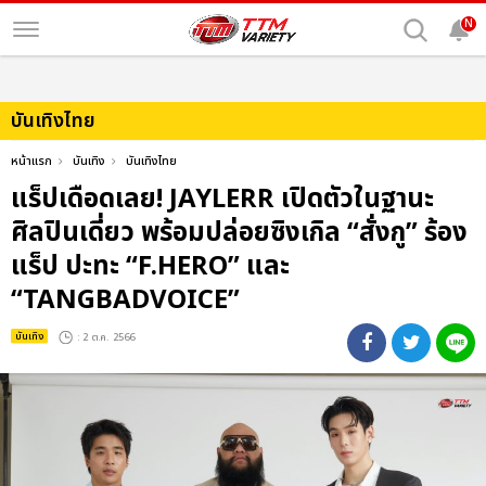
N
บันเทิงไทย
หน้าแรก
บันเทิง
บันเทิงไทย
แร็ปเดือดเลย! JAYLERR เปิดตัวในฐานะ
ศิลปินเดี่ยว พร้อมปล่อยซิงเกิล “สั่งกู” ร้อง
แร็ป ปะทะ “F.HERO” และ
“TANGBADVOICE”
บันเทิง
: 2 ต.ค. 2566