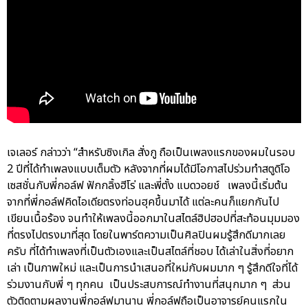
เจเลอร์ กล่าวว่า “สำหรับซิงเกิล สั่งกู ถือเป็นเพลงแรกของผมในรอบ
2 ปีที่ได้ทำเพลงแบบเต็มตัว หลังจากที่ผมได้มีโอกาสไปร่วมทำสตูดิโอ
เซสชั่นกับพี่กอล์ฟ ฟักกลิ้งฮีโร่ และพี่ตั้ง แบดวอยช์ เพลงนี้เริ่มต้น
จากที่พี่กอล์ฟคิดไอเดียตรงท่อนฮุคขึ้นมาได้ แต่ละคนก็แยกกันไป
เขียนเนื้อร้อง จนทำให้เพลงนี้ออกมาในสไตล์ฮิปฮอปที่สะท้อนมุมมอง
ที่ตรงไปตรงมาที่สุด โดยในพาร์ตความเป็นศิลปินผมรู้สึกดีมากเลย
ครับ ที่ได้ทำเพลงที่เป็นตัวเองและเป็นสไตล์ที่ชอบ ได้เล่าในสิ่งที่อยาก
เล่า เป็นภาพใหม่ และเป็นการนำเสนอที่ใหม่กับผมมาก ๆ รู้สึกดีใจที่ได้
ร่วมงานกับพี่ ๆ ทุกคน เป็นประสบการณ์ทำงานที่สนุกมาก ๆ ส่วน
ตัวติดตามผลงานพี่กอล์ฟมานาน พี่กอล์ฟถือเป็นอาจารย์คนแรกใน