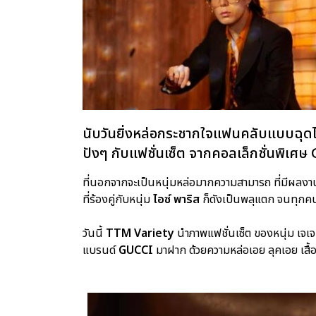
นับวันยิ่งหล่อกระชากใจแฟนคลับแบบฉุดไม่อย
ปังๆ กับแฟชั่นเซ็ต จากคอลเล็กชั่นพิ
ที่นอกจากจะเป็นหนุ่มหล่อมากความสามารถ ที่มีผลงา
ที่ร้องคู่กับหนุ่ม
ไอซ์ พาริส
ก็ดังเป็นพลุแตก จนทุกคน
วันนี้
TTM Variety
นำภาพแฟชั่นเซ็ต ของหนุ่ม เจเ
แบรนด์
GUCCI
มาฝาก ด้วยความหล่อเอย ลุคเอย เสื้อ