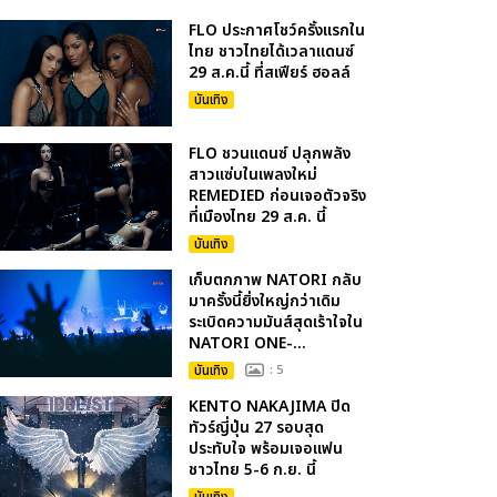
FLO ประกาศโชว์ครั้งแรกใน
ไทย ชาวไทยได้เวลาแดนซ์
29 ส.ค.นี้ ที่สเฟียร์ ฮอลล์
บันเทิง
FLO ชวนแดนซ์ ปลุกพลัง
สาวแซ่บในเพลงใหม่
REMEDIED ก่อนเจอตัวจริง
ที่เมืองไทย 29 ส.ค. นี้
บันเทิง
เก็บตกภาพ NATORI กลับ
มาครั้งนี้ยิ่งใหญ่กว่าเดิม
ระเบิดความมันส์สุดเร้าใจใน
NATORI ONE-...
บันเทิง
: 5
KENTO NAKAJIMA ปิด
ทัวร์ญี่ปุ่น 27 รอบสุด
ประทับใจ พร้อมเจอแฟน
ชาวไทย 5-6 ก.ย. นี้