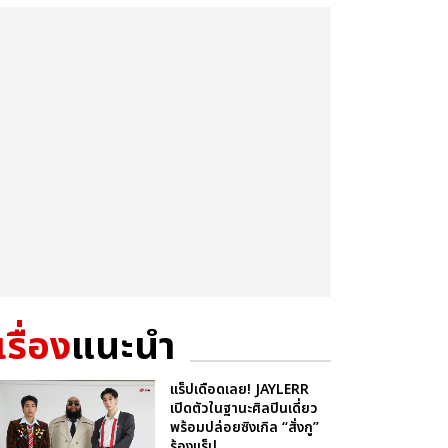
เรื่อง
แนะนำ
แร็ปเดือดเลย! JAYLERR
เปิดตัวในฐานะศิลปินเดี่ยว
พร้อมปล่อยซิงเกิล “สั่งกู”
ร้องแร็ป ...