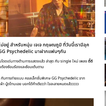
ู่ สำหรับหนุ่ม เจเจ กฤษณภูมิ ที่วันนี้เรามีลุค
เศษ GG Psychedelic มาฝากแฟนๆกัน
นโดดเด่นทางด้านการแสดงแล้ว ล่าสุด กับ single ใหม่ เพลง
ดี๊ดี
ต้องซ้อมร้องและซ้อมเต้นตาม
จ กับการถ่ายแบบ คอลเล็กชั่นพิเศษ GG Psychedelic จาก
ผ้า มู้ดโทนเอย บอกได้คำเดียวว่า ใจละลายหมดแล้ววววว