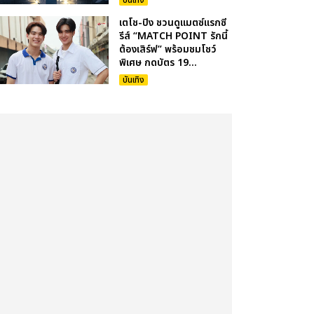
บันเทิง
เตโช-ปิง ชวนดูแมตซ์แรกซี
รีส์ “MATCH POINT รักนี้
ต้องเสิร์ฟ” พร้อมชมโชว์
พิเศษ กดบัตร 19...
บันเทิง