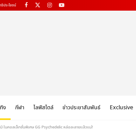
ทธิประโยชน์
เทิง
กีฬา
ไลฟ์สไตล์
ข่าวประชาสัมพันธ์
Exclusive
ูมิ ในคอลเล็กชั่นพิเศษ GG Psychedelic หล่อละลายแล้วแม่!