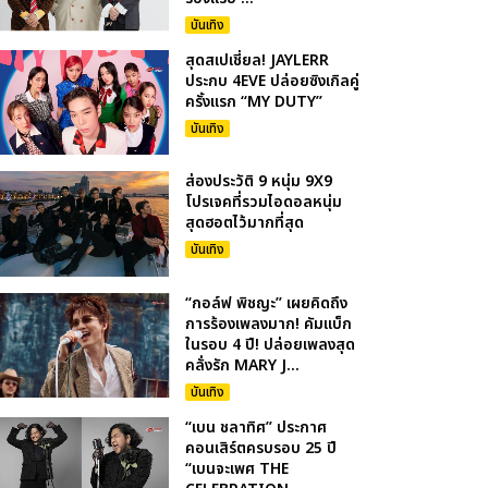
บันเทิง
สุดสเปเชี่ยล! JAYLERR
ประกบ 4EVE ปล่อยซิงเกิลคู่
ครั้งแรก “MY DUTY”
บันเทิง
ส่องประวัติ 9 หนุ่ม 9X9
โปรเจคที่รวมไอดอลหนุ่ม
สุดฮอตไว้มากที่สุด
บันเทิง
“กอล์ฟ พิชญะ” เผยคิดถึง
การร้องเพลงมาก! คัมแบ็ก
ในรอบ 4 ปี! ปล่อยเพลงสุด
คลั่งรัก MARY J...
บันเทิง
“เบน ชลาทิศ” ประกาศ
คอนเสิร์ตครบรอบ 25 ปี
“เบนจะเพศ THE